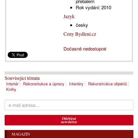
přebalem
Rok vydání:
2010
Jazyk
česky
Ceny Bydlení.cz
Dočasně nedostupné
Související témata
Interiér
Rekonstrukce a úpravy
Interiéry
Rekonstrukce objektů
Knihy
Odebírat
newsletter
MAGAZÍN