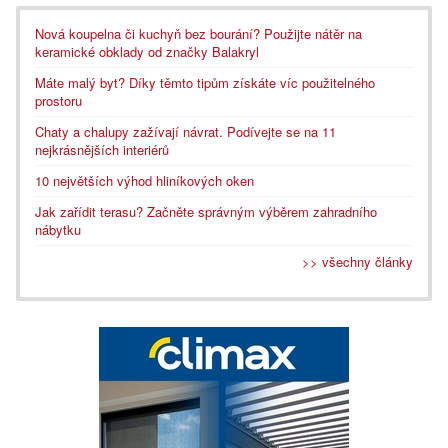
Nová koupelna či kuchyň bez bourání? Použijte nátěr na
keramické obklady od značky Balakryl
Máte malý byt? Díky těmto tipům získáte víc použitelného
prostoru
Chaty a chalupy zažívají návrat. Podívejte se na 11
nejkrásnějších interiérů
10 největších výhod hliníkových oken
Jak zařídit terasu? Začněte správným výběrem zahradního
nábytku
>> všechny články