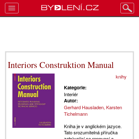
Toggle
navigation
Interiors Construktion Manual
knihy
Kategorie:
Interiér
Autor:
Gerhard Hausladen, Karsten
Tichelmann
Kniha je v anglickém jazyce.
Tato srozumitelná příručka
zabývající se renovací a