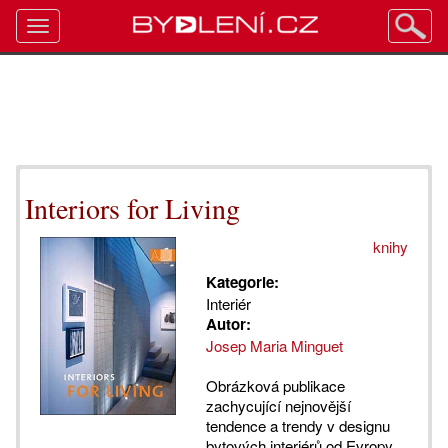
Toggle
navigation
Interiors for Living
knihy
Kategorie:
Interiér
Autor:
Josep Maria Minguet
Obrázková publikace
zachycující nejnovější
tendence a trendy v designu
bytových interiérů od Evropy