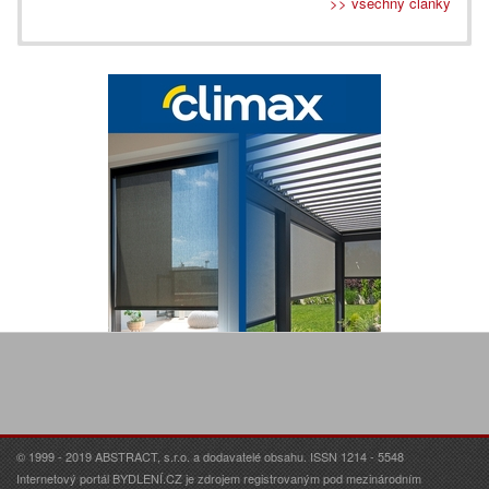
>> všechny články
© 1999 - 2019 ABSTRACT, s.r.o. a dodavatelé obsahu. ISSN 1214 - 5548
Internetový portál BYDLENÍ.CZ je zdrojem registrovaným pod mezinárodním