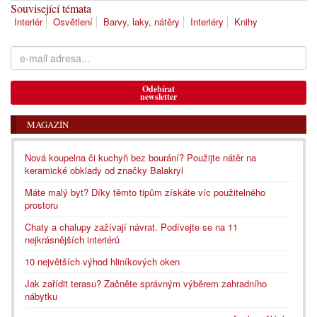
Související témata
Interiér
Osvětlení
Barvy, laky, nátěry
Interiéry
Knihy
Odebírat
newsletter
MAGAZÍN
Nová koupelna či kuchyň bez bourání? Použijte nátěr na
keramické obklady od značky Balakryl
Máte malý byt? Díky těmto tipům získáte víc použitelného
prostoru
Chaty a chalupy zažívají návrat. Podívejte se na 11
nejkrásnějších interiérů
10 největších výhod hliníkových oken
Jak zařídit terasu? Začněte správným výběrem zahradního
nábytku