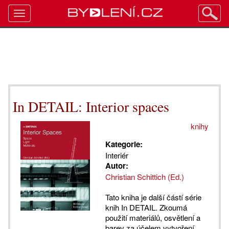
Toggle
navigation
In DETAIL: Interior spaces
knihy
Kategorie:
Interiér
Autor:
Christian Schittich (Ed.)
Tato kniha je další částí série
knih In DETAIL. Zkoumá
použití materiálů, osvětlení a
barev za účelem vytvoření