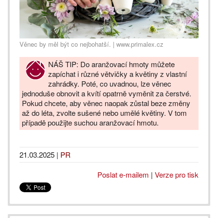
Věnec by měl být co nejbohatší. | www.primalex.cz
NÁŠ TIP: Do aranžovací hmoty můžete
zapíchat i různé větvičky a květiny z vlastní
zahrádky. Poté, co uvadnou, lze věnec
jednoduše obnovit a kvítí opatrně vyměnit za čerstvé.
Pokud chcete, aby věnec naopak zůstal beze změny
až do léta, zvolte sušené nebo umělé květiny. V tom
případě použijte suchou aranžovací hmotu.
21.03.2025
|
PR
Poslat e-mailem
|
Verze pro tisk