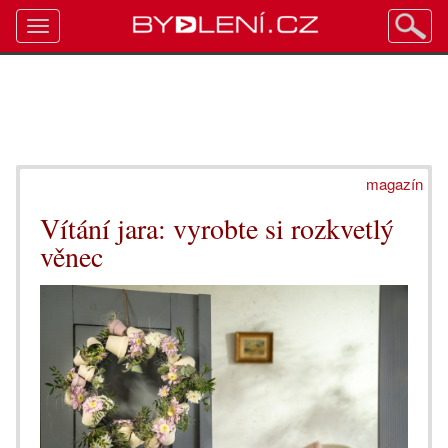
Toggle
navigation
magazín
Vítání jara: vyrobte si rozkvetlý
věnec