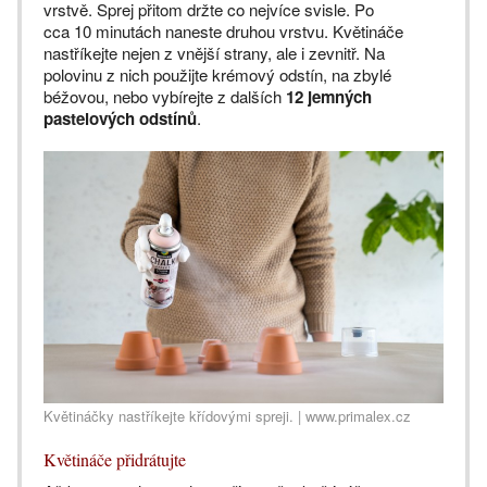
vrstvě. Sprej přitom držte co nejvíce svisle. Po
cca 10 minutách naneste druhou vrstvu. Květináče
nastříkejte nejen z vnější strany, ale i zevnitř. Na
polovinu z nich použijte krémový odstín, na zbylé
béžovou, nebo vybírejte z dalších
12 jemných
pastelových odstínů
.
Květináčky nastříkejte křídovými spreji. | www.primalex.cz
Květináče přidrátujte