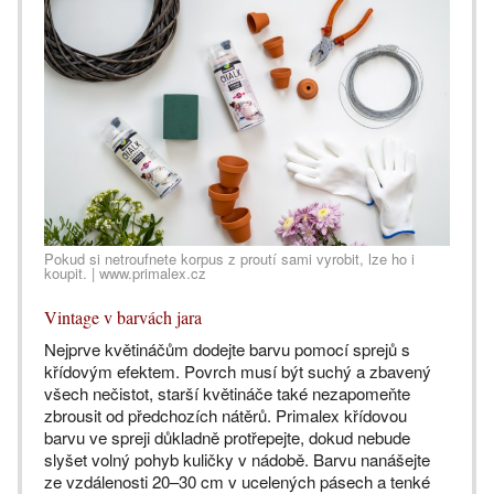
Pokud si netroufnete korpus z proutí sami vyrobit, lze ho i
koupit. | www.primalex.cz
Vintage v barvách jara
Nejprve květináčům dodejte barvu pomocí sprejů s
křídovým efektem. Povrch musí být suchý a zbavený
všech nečistot, starší květináče také nezapomeňte
zbrousit od předchozích nátěrů. Primalex křídovou
barvu ve spreji důkladně protřepejte, dokud nebude
slyšet volný pohyb kuličky v nádobě. Barvu nanášejte
ze vzdálenosti 20–30 cm v ucelených pásech a tenké