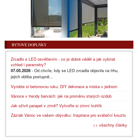
BYTOVÉ DOPLŇKY
Zrcadlo s LED osvětlením - co je dobré vědět a jak vybírat
vzhled i parametry?
07.05.2026
- Od chvíle, kdy se LED zrcadla objevila na trhu,
jejich obliba postupně...
Vyrobte si betonovou ruku: DIY dekorace a miska v jednom
Vánoce v trendy barvách: jak na proměnu starých ozdob
Jak oživit parapet v zimě? Vytvořte si zimní truhlík
Zázrak Vánoc ve vašem obýváku: Inspirace pro sváteční kouzlo
>> všechny články