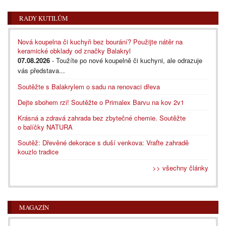
RADY KUTILŮM
Nová koupelna či kuchyň bez bourání? Použijte nátěr na
keramické obklady od značky Balakryl
07.08.2026
- Toužíte po nové koupelně či kuchyni, ale odrazuje
vás představa...
Soutěžte s Balakrylem o sadu na renovaci dřeva
Dejte sbohem rzi! Soutěžte o Primalex Barvu na kov 2v1
Krásná a zdravá zahrada bez zbytečné chemie. Soutěžte
o balíčky NATURA
Soutěž: Dřevěné dekorace s duší venkova: Vraťte zahradě
kouzlo tradice
>> všechny články
MAGAZÍN