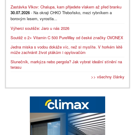
Zastávka Vlkov: Chalupa, kam přijedete vlakem až před branku
30.07.2026
- Na okraji CHKO Třeboňsko, mezi rybníkem a
borovým lesem, vyrostla...
Výherci soutěže: Jaro u nás 2026
Soutěž o 2× Vitamin C 500 PureWay od české značky OVONEX
Jedna miska s vodou dokáže víc, než si myslíte. V horkém létě
může zachránit život ptákům i opylovačům
Slunečník, markýza nebo pergola? Jak vybrat ideální stínění na
terasu
>> všechny články