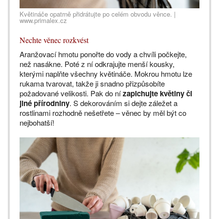
Květináče opatrně přidrátujte po celém obvodu věnce. |
www.primalex.cz
Nechte věnec rozkvést
Aranžovací hmotu ponořte do vody a chvíli počkejte,
než nasákne. Poté z ní odkrajujte menší kousky,
kterými naplňte všechny květináče. Mokrou hmotu lze
rukama tvarovat, takže ji snadno přizpůsobíte
požadované velikosti. Pak do ní
zapichujte květiny či
jiné přírodniny
. S dekorováním si dejte záležet a
rostlinami rozhodně nešetřete – věnec by měl být co
nejbohatší!