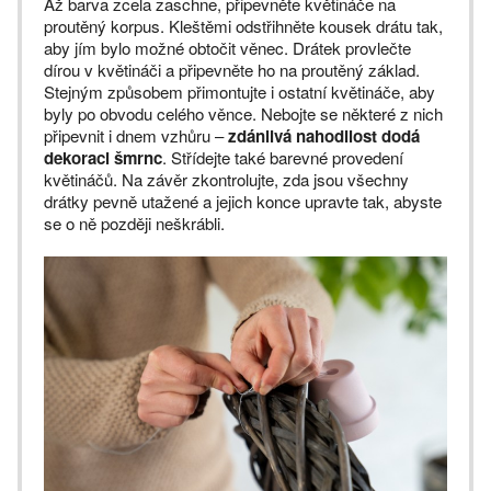
Až barva zcela zaschne, připevněte květináče na
proutěný korpus. Kleštěmi odstřihněte kousek drátu tak,
aby jím bylo možné obtočit věnec. Drátek provlečte
dírou v květináči a připevněte ho na proutěný základ.
Stejným způsobem přimontujte i ostatní květináče, aby
byly po obvodu celého věnce. Nebojte se některé z nich
připevnit i dnem vzhůru –
zdánlivá nahodilost dodá
dekoraci šmrnc
. Střídejte také barevné provedení
květináčů. Na závěr zkontrolujte, zda jsou všechny
drátky pevně utažené a jejich konce upravte tak, abyste
se o ně později neškrábli.