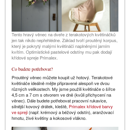
Tento hravý věnec na dveře z terakotových květináčků
jen tak nikdo nepřehlédne. Základ tvoří proutěný korpus,
který je pokrytý malými květináči naplněnými jarním
kvítím. Optimistické pastelové odstíny mu pak dodají
křídové spreje Primalex.
Co budete potřebovat?
Proutěný věnec můžete koupit už hotový. Terakotové
květináče ideálně mějte připravené alespoň ve dvou
různých velikostech. My jsme použili květináče o šířce
4,5 cm a 7 cm s otvorem ve dně (kvůli přichycení na
věnec). Dále budete potřebovat pracovní rukavice,
silnější kovový drátek, kleště,
Primalex křídové barvy
ve spreji
(např. krémový a béžový odstín), aranžovací
hmotu, živé květiny a kokosové vlákno.