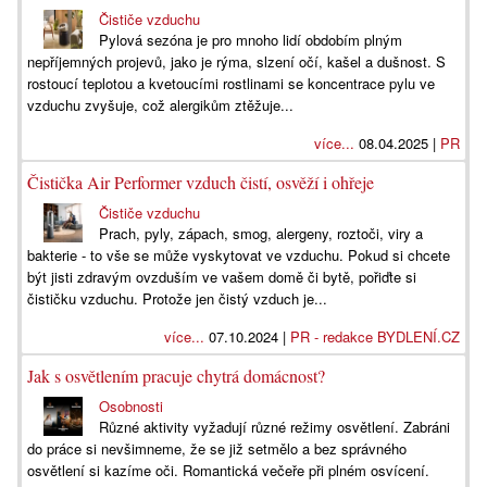
Čističe vzduchu
Pylová sezóna je pro mnoho lidí obdobím plným
nepříjemných projevů, jako je rýma, slzení očí, kašel a dušnost. S
rostoucí teplotou a kvetoucími rostlinami se koncentrace pylu ve
vzduchu zvyšuje, což alergikům ztěžuje...
více...
08.04.2025 |
PR
Čistička Air Performer vzduch čistí, osvěží i ohřeje
Čističe vzduchu
Prach, pyly, zápach, smog, alergeny, roztoči, viry a
bakterie - to vše se může vyskytovat ve vzduchu. Pokud si chcete
být jisti zdravým ovzduším ve vašem domě či bytě, pořiďte si
čističku vzduchu. Protože jen čistý vzduch je...
více...
07.10.2024 |
PR - redakce BYDLENÍ.CZ
Jak s osvětlením pracuje chytrá domácnost?
Osobnosti
Různé aktivity vyžadují různé režimy osvětlení. Zabráni
do práce si nevšimneme, že se již setmělo a bez správného
osvětlení si kazíme oči. Romantická večeře při plném osvícení.