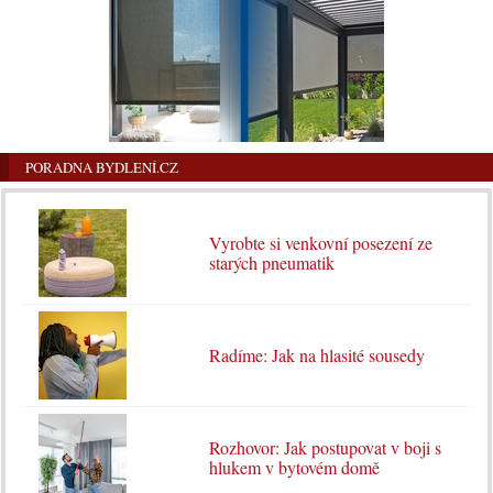
PORADNA BYDLENÍ.CZ
Vyrobte si venkovní posezení ze
starých pneumatik
Radíme: Jak na hlasité sousedy
Rozhovor: Jak postupovat v boji s
hlukem v bytovém domě