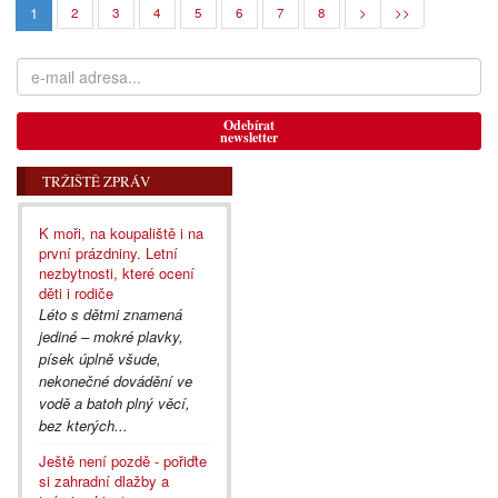
1
2
3
4
5
6
7
8
>
>>
Odebírat
newsletter
TRŽIŠTĚ ZPRÁV
K moři, na koupaliště i na
první prázdniny. Letní
nezbytnosti, které ocení
děti i rodiče
Léto s dětmi znamená
jediné – mokré plavky,
písek úplně všude,
nekonečné dovádění ve
vodě a batoh plný věcí,
bez kterých...
Ještě není pozdě - pořiďte
si zahradní dlažby a