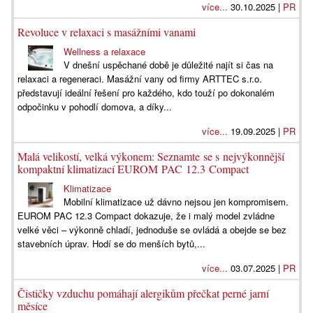
více...
30.10.2025 |
PR
Revoluce v relaxaci s masážními vanami
Wellness a relaxace
V dnešní uspěchané době je důležité najít si čas na
relaxaci a regeneraci. Masážní vany od firmy ARTTEC s.r.o.
představují ideální řešení pro každého, kdo touží po dokonalém
odpočinku v pohodlí domova, a díky...
více...
19.09.2025 |
PR
Malá velikostí, velká výkonem: Seznamte se s nejvýkonnější
kompaktní klimatizací EUROM PAC 12.3 Compact
Klimatizace
Mobilní klimatizace už dávno nejsou jen kompromisem.
EUROM PAC 12.3 Compact dokazuje, že i malý model zvládne
velké věci – výkonně chladí, jednoduše se ovládá a obejde se bez
stavebních úprav. Hodí se do menších bytů,...
více...
03.07.2025 |
PR
Čističky vzduchu pomáhají alergikům přečkat perné jarní
měsíce