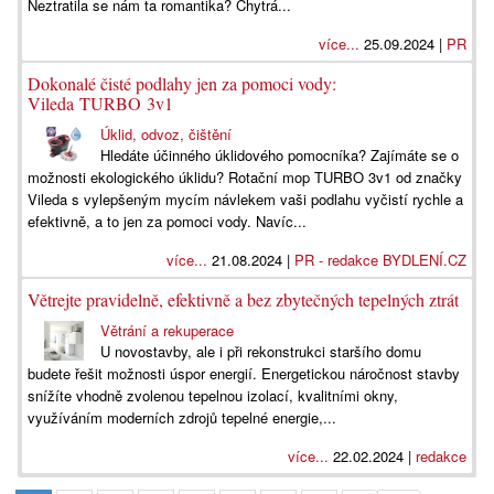
Neztratila se nám ta romantika? Chytrá...
více...
25.09.2024 |
PR
Dokonalé čisté podlahy jen za pomoci vody:
Vileda TURBO 3v1
Úklid, odvoz, čištění
Hledáte účinného úklidového pomocníka? Zajímáte se o
možnosti ekologického úklidu? Rotační mop TURBO 3v1 od značky
Vileda s vylepšeným mycím návlekem vaši podlahu vyčistí rychle a
efektivně, a to jen za pomoci vody. Navíc...
více...
21.08.2024 |
PR - redakce BYDLENÍ.CZ
Větrejte pravidelně, efektivně a bez zbytečných tepelných ztrát
Větrání a rekuperace
U novostavby, ale i při rekonstrukci staršího domu
budete řešit možnosti úspor energií. Energetickou náročnost stavby
snížíte vhodně zvolenou tepelnou izolací, kvalitními okny,
využíváním moderních zdrojů tepelné energie,...
více...
22.02.2024 |
redakce