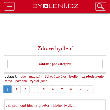
Toggle
navigation
Zdravé bydlení
zobrazit podkategorie
zobrazit:
vše
magazín
tisková zpráva
bydlení.cz představuje
téma
poradna
vybrali jsme
1
2
3
4
5
6
7
8
>
>>
Jak proměnit hlučný prostor v klidné bydlení