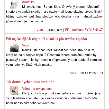
Akustika
Minimalismus. Beton. Sklo. Otevřený prostor. Moderní
interiéry vypadají skvěle – ale často mají jednu slabinu: zvuk. Stačí
běžný rozhovor, puštěná televize nebo dětská hra a místnost začne
působit nepříjemně hlučně....
více...
24.02.2026 |
PR - redakce BYDLENÍ.CZ
Pět nejčastějších chyb při instalaci plastového septiku
Voda
Koupili jste chatu bez kanalizace nebo stavíte dům,
který se na ni teprve napojí? Řešením tohoto problému může být
plastový septik – lehký, snadno přepravitelný a při správné instalaci
velmi odolný. Stačí však malá...
více...
10.11.2025 |
PR
Jak doma dýchat čistší vzduch?
Větrání a rekuperace
Čistý vzduch je pro zdravé bydlení nutností. Věděli jste,
že z hlediska znečištění je kvalita vzduchu v interiéru často 2-5x
horší než kvalita toho venkovního?