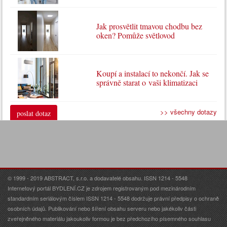
Jak prosvětlit tmavou chodbu bez
oken? Pomůže světlovod
Koupí a instalací to nekončí. Jak se
správně starat o vaši klimatizaci
>> všechny dotazy
poslat dotaz
© 1999 - 2019 ABSTRACT, s.r.o. a dodavatelé obsahu. ISSN 1214 - 5548
Internetový portál BYDLENÍ.CZ je zdrojem registrovaným pod mezinárodním
standardním seriálovým číslem ISSN 1214 - 5548 dodržuje právní předpisy o ochraně
osobních údajů. Publikování nebo šíření obsahu serveru nebo jakékoliv části
zveřejněného materiálu jakoukoliv formou je bez předchozího písemného souhlasu