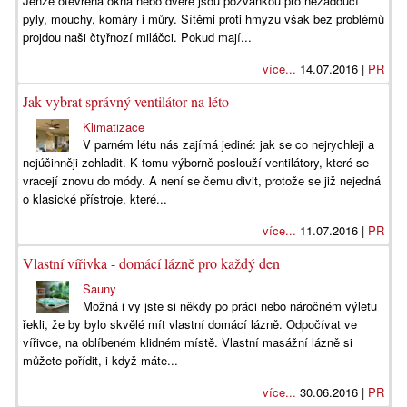
Jenže otevřená okna nebo dveře jsou pozvánkou pro nežádoucí
pyly, mouchy, komáry i můry. Sítěmi proti hmyzu však bez problémů
projdou naši čtyřnozí miláčci. Pokud mají...
více...
14.07.2016 |
PR
Jak vybrat správný ventilátor na léto
Klimatizace
V parném létu nás zajímá jediné: jak se co nejrychleji a
nejúčinněji zchladit. K tomu výborně poslouží ventilátory, které se
vracejí znovu do módy. A není se čemu divit, protože se již nejedná
o klasické přístroje, které...
více...
11.07.2016 |
PR
Vlastní vířivka - domácí lázně pro každý den
Sauny
Možná i vy jste si někdy po práci nebo náročném výletu
řekli, že by bylo skvělé mít vlastní domácí lázně. Odpočívat ve
vířivce, na oblíbeném klidném místě. Vlastní masážní lázně si
můžete pořídit, i když máte...
více...
30.06.2016 |
PR