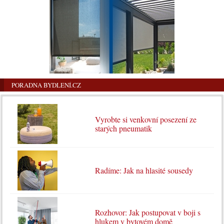
PORADNA BYDLENÍ.CZ
Vyrobte si venkovní posezení ze
starých pneumatik
Radíme: Jak na hlasité sousedy
Rozhovor: Jak postupovat v boji s
hlukem v bytovém domě