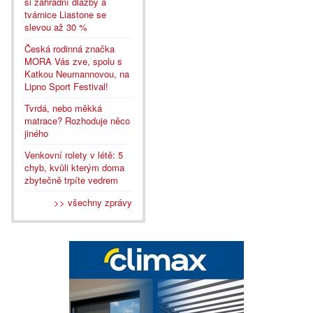
si zahradní dlažby a
tvárnice Liastone se
slevou až 30 %
Česká rodinná značka
MORA Vás zve, spolu s
Katkou Neumannovou, na
Lipno Sport Festival!
Tvrdá, nebo měkká
matrace? Rozhoduje něco
jiného
Venkovní rolety v létě: 5
chyb, kvůli kterým doma
zbytečně trpíte vedrem
>> všechny zprávy