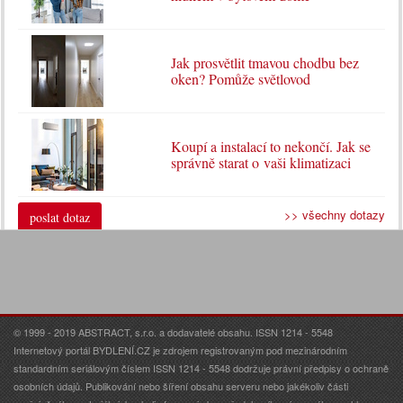
Jak prosvětlit tmavou chodbu bez
oken? Pomůže světlovod
Koupí a instalací to nekončí. Jak se
správně starat o vaši klimatizaci
>> všechny dotazy
poslat dotaz
© 1999 - 2019 ABSTRACT, s.r.o. a dodavatelé obsahu. ISSN 1214 - 5548
Internetový portál BYDLENÍ.CZ je zdrojem registrovaným pod mezinárodním
standardním seriálovým číslem ISSN 1214 - 5548 dodržuje právní předpisy o ochraně
osobních údajů. Publikování nebo šíření obsahu serveru nebo jakékoliv části