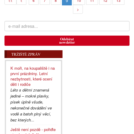
9
<<
<
6
7
8
10
11
12
13
>
Odebírat
newsletter
TRŽIŠTĚ ZPRÁV
K moři, na koupaliště i na
první prázdniny. Letní
nezbytnosti, které ocení
děti i rodiče
Léto s dětmi znamená
jediné – mokré plavky,
písek úplně všude,
nekonečné dovádění ve
vodě a batoh plný věcí,
bez kterých...
Ještě není pozdě - pořiďte