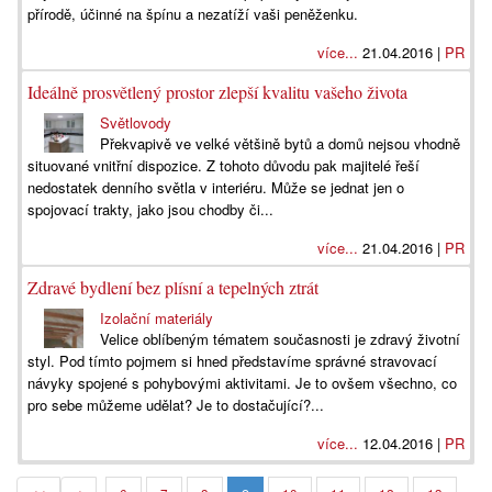
přírodě, účinné na špínu a nezatíží vaši peněženku.
více...
21.04.2016 |
PR
Ideálně prosvětlený prostor zlepší kvalitu vašeho života
Světlovody
Překvapivě ve velké většině bytů a domů nejsou vhodně
situované vnitřní dispozice. Z tohoto důvodu pak majitelé řeší
nedostatek denního světla v interiéru. Může se jednat jen o
spojovací trakty, jako jsou chodby či...
více...
21.04.2016 |
PR
Zdravé bydlení bez plísní a tepelných ztrát
Izolační materiály
Velice oblíbeným tématem současnosti je zdravý životní
styl. Pod tímto pojmem si hned představíme správné stravovací
návyky spojené s pohybovými aktivitami. Je to ovšem všechno, co
pro sebe můžeme udělat? Je to dostačující?...
více...
12.04.2016 |
PR