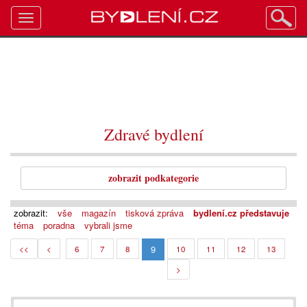
Toggle
navigation
Zdravé bydlení
zobrazit podkategorie
zobrazit:
vše
magazín
tisková zpráva
bydlení.cz představuje
téma
poradna
vybrali jsme
9
<<
<
6
7
8
10
11
12
13
>