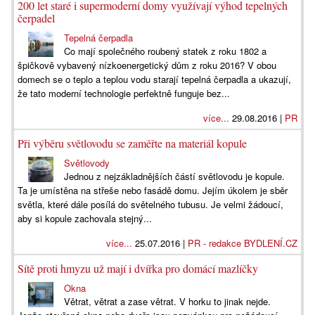
200 let staré i supermoderní domy využívají výhod tepelných
čerpadel
Tepelná čerpadla
Co mají společného roubený statek z roku 1802 a
špičkově vybavený nízkoenergetický dům z roku 2016? V obou
domech se o teplo a teplou vodu starají tepelná čerpadla a ukazují,
že tato moderní technologie perfektně funguje bez...
více...
29.08.2016 |
PR
Při výběru světlovodu se zaměřte na materiál kopule
Světlovody
Jednou z nejzákladnějších částí světlovodu je kopule.
Ta je umístěna na střeše nebo fasádě domu. Jejím úkolem je sběr
světla, které dále posílá do světelného tubusu. Je velmi žádoucí,
aby si kopule zachovala stejný...
více...
25.07.2016 |
PR - redakce BYDLENÍ.CZ
Sítě proti hmyzu už mají i dvířka pro domácí mazlíčky
Okna
Větrat, větrat a zase větrat. V horku to jinak nejde.