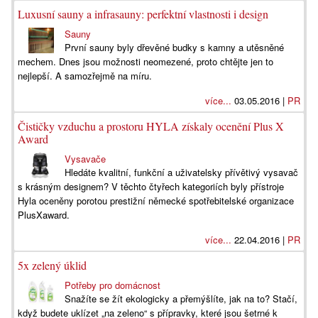
Luxusní sauny a infrasauny: perfektní vlastnosti i design
Sauny
První sauny byly dřevěné budky s kamny a utěsněné
mechem. Dnes jsou možnosti neomezené, proto chtějte jen to
nejlepší. A samozřejmě na míru.
více...
03.05.2016 |
PR
Čističky vzduchu a prostoru HYLA získaly ocenění Plus X
Award
Vysavače
Hledáte kvalitní, funkční a uživatelsky přívětivý vysavač
s krásným designem? V těchto čtyřech kategoriích byly přístroje
Hyla oceněny porotou prestižní německé spotřebitelské organizace
PlusXaward.
více...
22.04.2016 |
PR
5x zelený úklid
Potřeby pro domácnost
Snažíte se žít ekologicky a přemýšlíte, jak na to? Stačí,
když budete uklízet „na zeleno“ s přípravky, které jsou šetrné k