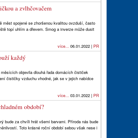
tičkou a zvlhčovačem
dě měst spojené se zhoršenou kvalitou ovzduší, často
tě topí uhlím a dřevem. Smog a inverze může dusit
více...
06.01.2022 |
PR
louží každý
 měsících objevila dlouhá řada domácích čističek
ní čističky vzduchu vhodné, jak se v jejich nabídce
více...
03.01.2022 |
PR
 chladném období?
rý bude za chvíli hrát všemi barvami. Příroda nás bude
ěnlivostí. Toto krásné roční období sebou však nese i