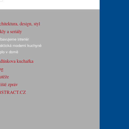
hitektura, design, styl
ly a seriály
bavujeme interiér
aktická moderní kuchyně
plo v domě
dlínkova kuchařka
og
utěže
iště zpráv
BSTRACT.CZ