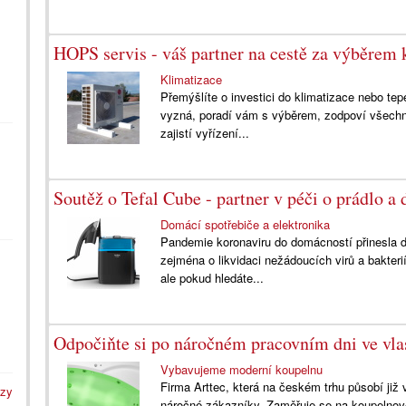
HOPS servis - váš partner na cestě za výběrem 
Klimatizace
Přemýšlíte o investici do klimatizace nebo tep
vyzná, poradí vám s výběrem, zodpoví všechny
zajistí vyřízení...
Soutěž o Tefal Cube - partner v péči o prádlo a
Domácí spotřebiče a elektronika
Pandemie koronaviru do domácností přinesla dů
zejména o likvidaci nežádoucích virů a bakteri
ale pokud hledáte...
Odpočiňte si po náročném pracovním dni ve vlas
Vybavujeme moderní koupelnu
Firma Arttec, která na českém trhu působí již ví
azy
náročné zákazníky. Zaměřuje se na koupelnové 