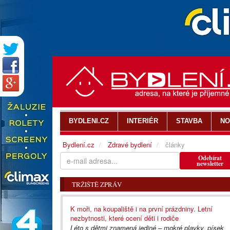
BYDLENI.CZ
INTERIÉR
STAVBA
NO
Bydlení.cz
Zdravé bydlení
články
Odebírat
newsletter
TRŽIŠTĚ ZPRÁV
K moři, na koupaliště i na první prázdniny. Letní
nezbytnosti, které ocení děti i rodiče
Léto s dětmi znamená jediné – mokré plavky, písek