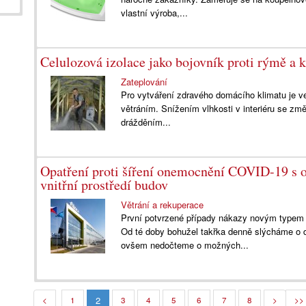
vlastní výroba,...
Celulozová izolace jako bojovník proti rýmě a k
Zateplování
Pro vytváření zdravého domácího klimatu je ve
větráním. Snížením vlhkosti v interiéru se zm
drážděním...
Opatření proti šíření onemocnění COVID-19 s 
vnitřní prostředí budov
Větrání a rekuperace
První potvrzené případy nákazy novým typem k
Od té doby bohužel takřka denně slýcháme o d
ovšem nedočteme o možných...
2
<
1
3
4
5
6
7
8
>
>>