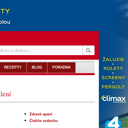
RECEPTY
BLOG
PORADNA
lení
Zdravé spaní
Čističe vzduchu