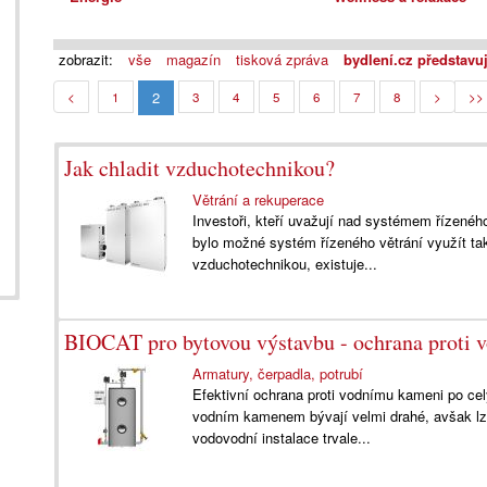
zobrazit:
vše
magazín
tisková zpráva
bydlení.cz představu
2
<
1
3
4
5
6
7
8
>
>>
Jak chladit vzduchotechnikou?
Větrání a rekuperace
Investoři, kteří uvažují nad systémem řízeného 
bylo možné systém řízeného větrání využít tak
vzduchotechnikou, existuje...
BIOCAT pro bytovou výstavbu - ochrana proti
Armatury, čerpadla, potrubí
Efektivní ochrana proti vodnímu kameni po ce
vodním kamenem bývají velmi drahé, avšak lze
vodovodní instalace trvale...