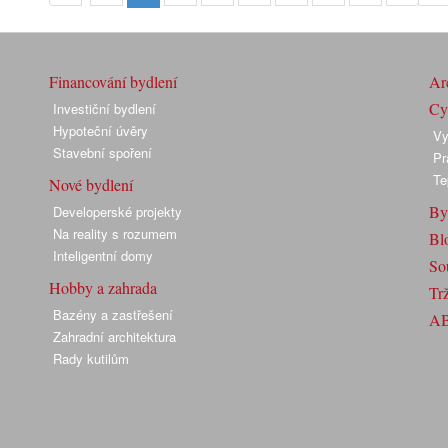
Financování bydlení
Arc
Cyk
Investiční bydlení
Hypoteční úvěry
Vy
Stavební spoření
Pr
Te
Nové bydlení
By
Developerské projekty
Na reality s rozumem
Bl
Inteligentní domy
So
Hobby a zahrada
Trž
Bazény a zastřešení
A
Zahradní architektura
Rady kutilům