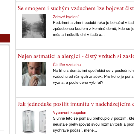
Se smogem i suchým vzduchem lze bojovat čis
Zdravé bydlení
Podzimní a zimní období roku je bohužel v řa
způsobenou kouřem z komínů domů, kde se ješ
města i několik dní v řadě a...
Nejen astmatici a alergici - čistý vzduch si zas
Čističe vzduchu
Na trhu s domácími spotřebiči se v posledních
vzduchu od různých značek. Pro koho je poříze
vyznat a podle čeho vybírat?
Jak jednoduše posílit imunitu v nadcházejícím
Vybavení koupelen
Slunné léto se pomalu přehouplo v podzim, kte
neustále překvapovat svou rozmanitostí a prom
sychravé počasí, méně...