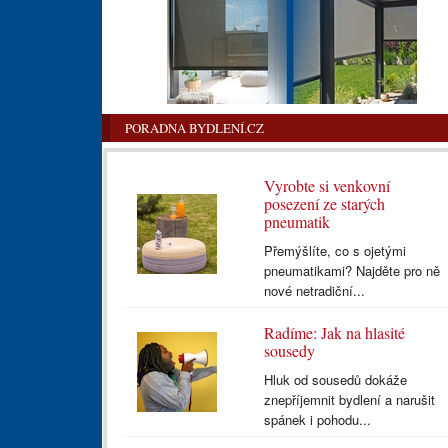
PORADNA BYDLENÍ.CZ
Vyrobte si venkovní
posezení ze starých
pneumatik
Přemýšlíte, co s ojetými
pneumatikami? Najděte pro ně
nové netradiční...
Radíme: Jak na hlasité
sousedy
Hluk od sousedů dokáže
znepříjemnit bydlení a narušit
spánek i pohodu...