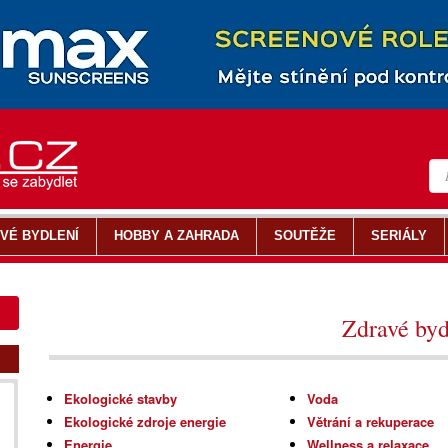
VÉ BYDLENÍ
HOBBY A ZAHRADA
SOUTĚŽE
SERIÁLY
Zdravé byd
Ekologické stavby
Voda
Ekologické zdroje energie
Větrání a rekuperace
Energie
Wellness a relaxace