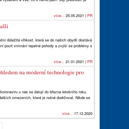
více...
25.05.2021 |
PR
ašli
lmi důležitá vlhkost, která se do našich obydlí dostává
ění pocit vnímání tepelné pohody a zvýší se problémy s
více...
21.01.2021 |
PR
ohledem na moderní technologie pro
oronaviru u nás se datují do března letošního roku.
alších omezeních, která je nutné dodržovat. Nikde se
více...
17.12.2020