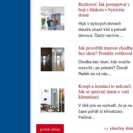
Rozhovor: Jak postupovat v
boji s hlukem v bytovém
domě
Hluk v bytových domech
dokáže zkazit klid a pohodlí
domova. Často nevíme,...
Jak prosvětlit tmavou chodbu
bez oken? Pomůže světlovod
Chodba bez oken, kde musíte
rozsvítit i po poledni? Čtenář
Radek se na nás...
Koupí a instalací to nekončí.
Jak se správně starat o vaši
klimatizaci
V létě jste se rozhodli, že je na
čase pořídit si klimatizaci.
Pečlivě...
>> všechny dot
poslat dotaz