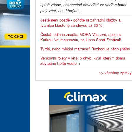
úplně všude, nekonečné dovádění ve vodě a batoh
plný věcí, bez kterých...
Ještě není pozdě - pořiďte si zahradní dlažby a
tvárnice Liastone se slevou až 30 %
Česká rodinná značka MORA Vás zve, spolu s
Katkou Neumannovou, na Lipno Sport Festival!
Tvrdá, nebo měkká matrace? Rozhoduje něco jiného
Venkovní rolety v létě: 5 chyb, kvůli kterým doma
zbytečně trpíte vedrem
>> všechny zprávy