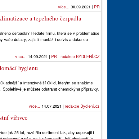
více...
30.09.2021 |
PR
klimatizace a tepelného čerpadla
elného čerpadla? Hledáte firmu, která se v problematice
 vaše dotazy, zajistí montáž i servis a dokonce
více...
14.09.2021 |
PR - redakce BYDLENÍ.CZ
 domácí hygienu
kladnější a intenzivnější úklid, kterým se snažíme
í. Spolehlivě je můžete odstranit chemickými přípravky,
více...
14.07.2021 |
redakce Bydlení.cz
tní vířivce
ce jak 25 let, rozšířila sortiment tak, aby uspokojil i
vybavení a vše, co k němu patří. Její předností je