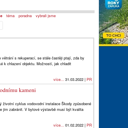
je
téma
poradna
vybrali jsme
větrání s rekuperací, se stále častěji ptají, zda by
é k chlazení objektu. Možností, jak chladit
více...
31.03.2022 |
PR
 vodnímu kameni
lý životní cyklus vodovodní instalace Škody způsobené
 jim zabránit. V bytové výstavbě musí být kvalita
více...
01.02.2022 |
PR