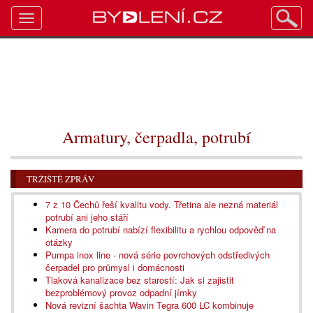
Toggle
navigation
Armatury, čerpadla, potrubí
TRŽIŠTĚ ZPRÁV
7 z 10 Čechů řeší kvalitu vody. Třetina ale nezná materiál
potrubí ani jeho stáří
Kamera do potrubí nabízí flexibilitu a rychlou odpověď na
otázky
Pumpa inox line - nová série povrchových odstředivých
čerpadel pro průmysl i domácnosti
Tlaková kanalizace bez starostí: Jak si zajistit
bezproblémový provoz odpadní jímky
Nová revizní šachta Wavin Tegra 600 LC kombinuje