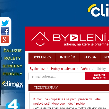
BYDLENI.CZ
INTERIÉR
STAVBA
NO
Bydlení.cz
Hobby a zahrada
Vaření
články
Odebírat
newsletter
TRŽIŠTĚ ZPRÁV
K moři, na koupaliště i na první prázdniny. Letní
nezbytnosti, které ocení děti i rodiče
Léto s dětmi znamená jediné – mokré plavky, písek