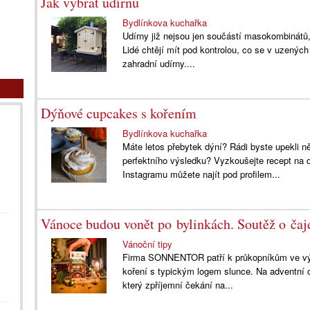
Jak vybrat udírnu
Bydlínkova kuchařka
Udírny již nejsou jen součástí masokombinátů,
Lidé chtějí mít pod kontrolou, co se v uzených
zahradní udírny....
Dýňové cupcakes s kořením
Bydlínkova kuchařka
Máte letos přebytek dýní? Rádi byste upekli 
perfektního výsledku? Vyzkoušejte recept na 
Instagramu můžete najít pod profilem...
Vánoce budou vonět po bylinkách. Soutěž o čaj
Vánoční tipy
Firma SONNENTOR patří k průkopníkům ve výrob
koření s typickým logem slunce. Na adventní o
který zpříjemní čekání na...