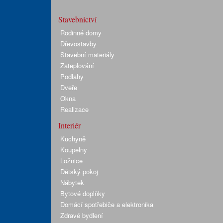
Stavebnictví
Rodinné domy
Dřevostavby
Stavební materiály
Zateplování
Podlahy
Dveře
Okna
Realizace
Interiér
Kuchyně
Koupelny
Ložnice
Dětský pokoj
Nábytek
Bytové doplňky
Domácí spotřebiče a elektronika
Zdravé bydlení