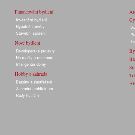
Financování bydlení
Arc
Cyk
Investiční bydlení
Hypoteční úvěry
Vy
Stavební spoření
Pr
Te
Nové bydlení
By
Developerské projekty
Na reality s rozumem
Bl
Inteligentní domy
So
Hobby a zahrada
Trž
Bazény a zastřešení
A
Zahradní architektura
Rady kutilům