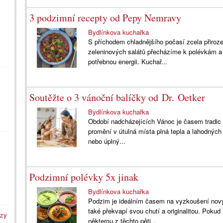
3 podzimní recepty od Pepy Nemravy
Bydlínkova kuchařka
S příchodem chladnějšího počasí zcela přiro
zeleninových salátů přecházíme k polévkám a v
potřebnou energii. Kuchař...
Soutěžte o 3 vánoční balíčky od Dr. Oetker
Bydlínkova kuchařka
Období nadcházejících Vánoc je časem tradic
promění v útulná místa plná tepla a lahodných
nebo úplný...
Podzimní polévky 5x jinak
Bydlínkova kuchařka
Podzim je ideálním časem na vyzkoušení novýc
také překvapí svou chutí a originalitou. Pokud
azy
některou z těchto pěti...