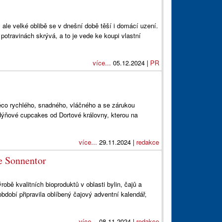
 ale velké oblibě se v dnešní době těší i domácí uzení.
 potravinách skrývá, a to je vede ke koupi vlastní
více...
05.12.2024 |
PR
něco rychlého, snadného, vláčného a se zárukou
dýňové cupcakes od Dortové královny, kterou na
více...
29.11.2024 |
redakce
e Sonnentor
ě kvalitních bioproduktů v oblasti bylin, čajů a
bdobí připravila oblíbený čajový adventní kalendář,
více...
08.11.2024 |
redakce