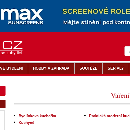
VÉ BYDLENÍ
HOBBY A ZAHRADA
SOUTĚŽE
SERIÁLY
Vaření
Bydlínkova kuchařka
Praktická moderní ku
Kuchyně