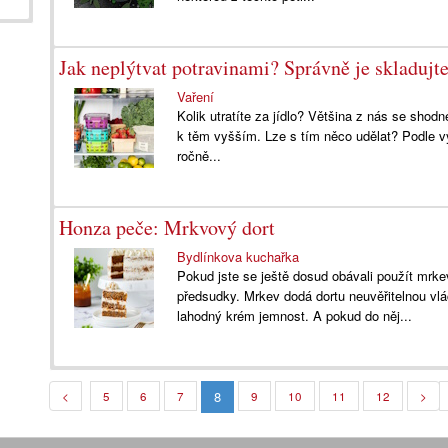
Jak neplýtvat potravinami? Správně je skladujte
Vaření
Kolik utratíte za jídlo? Většina z nás se shod
k těm vyšším. Lze s tím něco udělat? Podle 
ročně...
Honza peče: Mrkvový dort
Bydlínkova kuchařka
Pokud jste se ještě dosud obávali použít mrk
předsudky. Mrkev dodá dortu neuvěřitelnou vlá
lahodný krém jemnost. A pokud do něj...
8
<
5
6
7
9
10
11
12
>