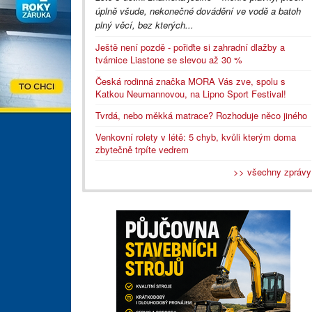
úplně všude, nekonečné dovádění ve vodě a batoh
plný věcí, bez kterých...
Ještě není pozdě - pořiďte si zahradní dlažby a
tvárnice Liastone se slevou až 30 %
Česká rodinná značka MORA Vás zve, spolu s
Katkou Neumannovou, na Lipno Sport Festival!
Tvrdá, nebo měkká matrace? Rozhoduje něco jiného
Venkovní rolety v létě: 5 chyb, kvůli kterým doma
zbytečně trpíte vedrem
>> všechny zprávy