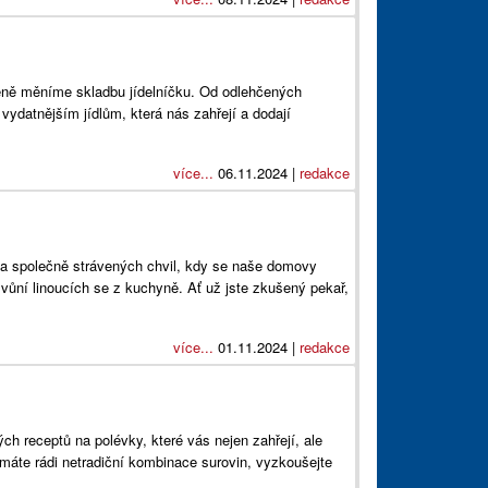
zeně měníme skladbu jídelníčku. Od odlehčených
ydatnějším jídlům, která nás zahřejí a dodají
více...
06.11.2024 |
redakce
 a společně strávených chvil, kdy se naše domovy
 vůní linoucích se z kuchyně. Ať už jste zkušený pekař,
více...
01.11.2024 |
redakce
h receptů na polévky, které vás nejen zahřejí, ale
 máte rádi netradiční kombinace surovin, vyzkoušejte