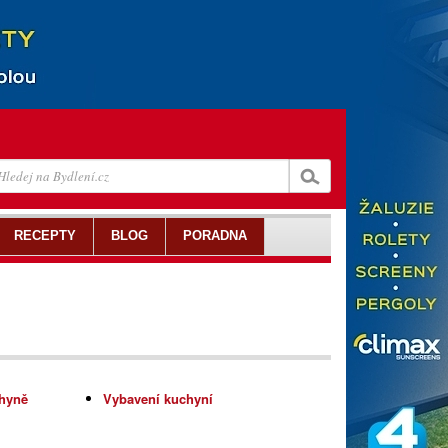
RECEPTY
BLOG
PORADNA
chyně
Vybavení kuchyní