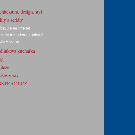
hitektura, design, styl
ly a seriály
bavujeme interiér
aktická moderní kuchyně
plo v domě
dlínkova kuchařka
og
utěže
iště zpráv
BSTRACT.CZ