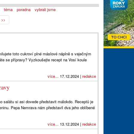
téma
poradna
vybrali jsme
>>
ilujete toto cukroví plné máslové náplně s vaječným
váte se přípravy? Vyzkoušejte recept na Vosí koule
více...
17.12.2024 |
redakce
ravy
salátu si asi dovede představit málokdo. Receptů je
eninu. Pepa Nemrava nám představil dva jeho oblíbené
více...
13.12.2024 |
redakce