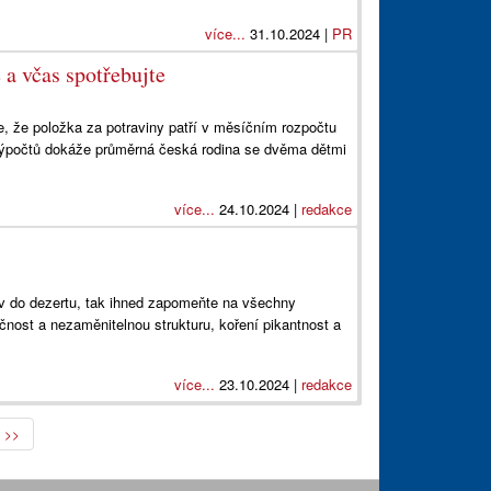
více...
31.10.2024 |
PR
 a včas spotřebujte
ne, že položka za potraviny patří v měsíčním rozpočtu
výpočtů dokáže průměrná česká rodina se dvěma dětmi
více...
24.10.2024 |
redakce
ev do dezertu, tak ihned zapomeňte na všechny
čnost a nezaměnitelnou strukturu, koření pikantnost a
více...
23.10.2024 |
redakce
>>