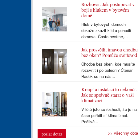
Rozhovor: Jak postupovat v
boji s hlukem v bytovém
domě
Hluk v bytových domech
dokáže zkazit klid a pohodlí
domova. Často nevíme,...
Jak prosvětlit tmavou chodbu
bez oken? Pomůže světlovod
Chodba bez oken, kde musíte
rozsvítit i po poledni? Čtenář
Radek se na nás...
Koupí a instalací to nekončí.
Jak se správně starat o vaši
klimatizaci
V létě jste se rozhodli, že je na
čase pořídit si klimatizaci.
Pečlivě...
>> všechny dot
poslat dotaz