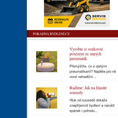
PORADNA BYDLENÍ.CZ
Vyrobte si venkovní
posezení ze starých
pneumatik
Přemýšlíte, co s ojetými
pneumatikami? Najděte pro ně
nové netradiční...
Radíme: Jak na hlasité
sousedy
Hluk od sousedů dokáže
znepříjemnit bydlení a narušit
spánek i pohodu...