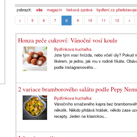
zobrazit:
vše
magazín
tisková zpráva
bydlení.cz představuje
8
<
5
6
7
9
10
11
12
>
Honza peče cukroví: Vánoční vosí koule
Bydlínkova kuchařka
Jste tým vosí hnízda, nebo včelí úly? Pokud m
likérem, je jedno, jak mu v rodině říkáte. Obá
podle instagramového...
2 variace bramborového salátu podle Pepy Nem
Bydlínkova kuchařka
Vánočního smaženého kapra bez bramborového 
několik. Někdo přidává hrášek, někdo zase uz
recepty. Jeden na klasickou...