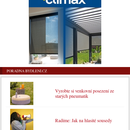
PORADNA BYDLENÍ.CZ
Vyrobte si venkovní posezení ze
starých pneumatik
Radíme: Jak na hlasité sousedy