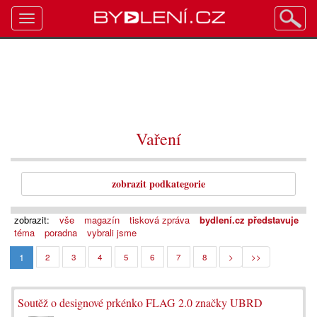
Toggle
navigation
Vaření
zobrazit podkategorie
zobrazit:
vše
magazín
tisková zpráva
bydlení.cz představuje
téma
poradna
vybrali jsme
1
2
3
4
5
6
7
8
>
>>
Soutěž o designové prkénko FLAG 2.0 značky UBRD