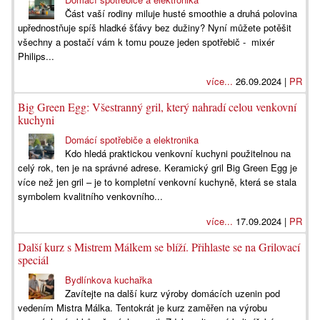
Část vaší rodiny miluje husté smoothie a druhá polovina
upřednostňuje spíš hladké šťávy bez dužiny? Nyní můžete potěšit
všechny a postačí vám k tomu pouze jeden spotřebič - mixér
Philips...
více...
26.09.2024 |
PR
Big Green Egg: Všestranný gril, který nahradí celou venkovní
kuchyni
Domácí spotřebiče a elektronika
Kdo hledá praktickou venkovní kuchyni použitelnou na
celý rok, ten je na správné adrese. Keramický gril Big Green Egg je
více než jen gril – je to kompletní venkovní kuchyně, která se stala
symbolem kvalitního venkovního...
více...
17.09.2024 |
PR
Další kurz s Mistrem Málkem se blíží. Přihlaste se na Grilovací
speciál
Bydlínkova kuchařka
Zavítejte na další kurz výroby domácích uzenin pod
vedením Mistra Málka. Tentokrát je kurz zaměřen na výrobu