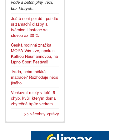
vodě a batoh plný věcí,
bez kterých...
Ještě není pozdě - pořiďte
si zahradní dlažby a
tvárnice Liastone se
slevou až 30 %
Česká rodinná značka
MORA Vás zve, spolu s
Katkou Neumannovou, na
Lipno Sport Festival!
Tvrdá, nebo měkká
matrace? Rozhoduje něco
jiného
Venkovní rolety v létě: 5
chyb, kvůli kterým doma
zbytečně trpíte vedrem
>> všechny zprávy