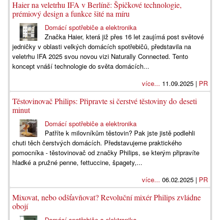
Haier na veletrhu IFA v Berlíně: Špičkové technologie,
prémiový design a funkce šité na míru
Domácí spotřebiče a elektronika
Značka Haier, která již přes 16 let zaujímá post světové
jedničky v oblasti velkých domácích spotřebičů, představila na
veletrhu IFA 2025 svou novou vizi Naturally Connected. Tento
koncept vnáší technologie do světa domácích...
více...
11.09.2025 |
PR
Těstovinovač Philips: Připravte si čerstvé těstoviny do deseti
minut
Domácí spotřebiče a elektronika
Patříte k milovníkům těstovin? Pak jste jistě podlehli
chuti těch čerstvých domácích. Představujeme praktického
pomocníka - těstovinovač od značky Philips, se kterým připravíte
hladké a pružné penne, fettuccine, špagety,...
více...
06.02.2025 |
PR
Mixovat, nebo odšťavňovat? Revoluční mixér Philips zvládne
obojí
Domácí spotřebiče a elektronika