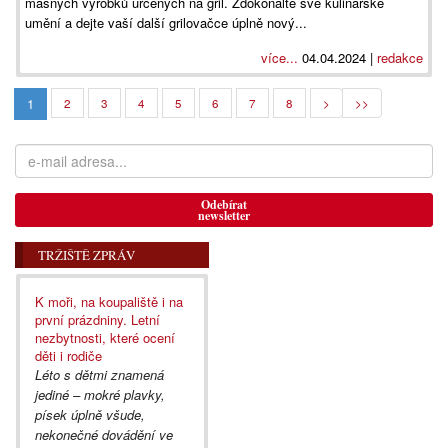
masných výrobků určených na gril. Zdokonalte své kulinářské
umění a dejte vaší další grilovačce úplně nový...
více...
04.04.2024 |
redakce
1
2
3
4
5
6
7
8
>
>>
Odebírat
newsletter
TRŽIŠTĚ ZPRÁV
K moři, na koupaliště i na
první prázdniny. Letní
nezbytnosti, které ocení
děti i rodiče
Léto s dětmi znamená
jediné – mokré plavky,
písek úplně všude,
nekonečné dovádění ve