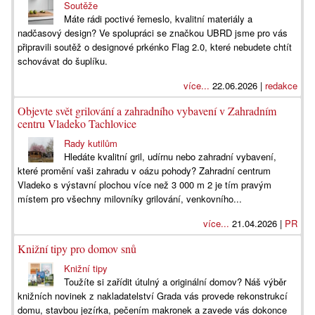
Soutěže
Máte rádi poctivé řemeslo, kvalitní materiály a
nadčasový design? Ve spolupráci se značkou UBRD jsme pro vás
připravili soutěž o designové prkénko Flag 2.0, které nebudete chtít
schovávat do šuplíku.
více...
22.06.2026 |
redakce
Objevte svět grilování a zahradního vybavení v Zahradním
centru Vladeko Tachlovice
Rady kutilům
Hledáte kvalitní gril, udírnu nebo zahradní vybavení,
které promění vaši zahradu v oázu pohody? Zahradní centrum
Vladeko s výstavní plochou více než 3 000 m 2 je tím pravým
místem pro všechny milovníky grilování, venkovního...
více...
21.04.2026 |
PR
Knižní tipy pro domov snů
Knižní tipy
Toužíte si zařídit útulný a originální domov? Náš výběr
knižních novinek z nakladatelství Grada vás provede rekonstrukcí
domu, stavbou jezírka, pečením makronek a zavede vás dokonce