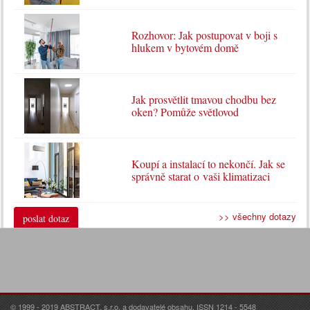
Rozhovor: Jak postupovat v boji s
hlukem v bytovém domě
Jak prosvětlit tmavou chodbu bez
oken? Pomůže světlovod
Koupí a instalací to nekončí. Jak se
správně starat o vaši klimatizaci
>> všechny dotazy
poslat dotaz
© 1999 - 2019 ABSTRACT, s.r.o. a dodavatelé obsahu. ISSN 1214 - 5548