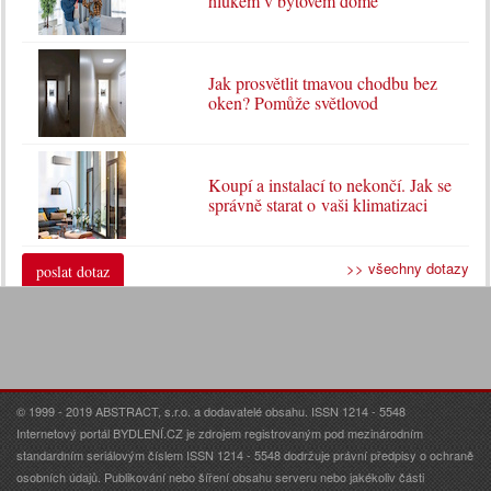
hlukem v bytovém domě
Jak prosvětlit tmavou chodbu bez
oken? Pomůže světlovod
Koupí a instalací to nekončí. Jak se
správně starat o vaši klimatizaci
>> všechny dotazy
poslat dotaz
© 1999 - 2019 ABSTRACT, s.r.o. a dodavatelé obsahu. ISSN 1214 - 5548
Internetový portál BYDLENÍ.CZ je zdrojem registrovaným pod mezinárodním
standardním seriálovým číslem ISSN 1214 - 5548 dodržuje právní předpisy o ochraně
osobních údajů. Publikování nebo šíření obsahu serveru nebo jakékoliv části