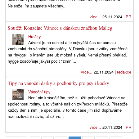
Nejenže jím zaujmete všechny...
více...
25.11.2024 |
PR
Soutěž: Kouzelné Vánoce s dánskou značkou Maileg
Hračky
Advent je na dohled a je nejvyšší čas se pomalu
zachumlat do vánoční atmosféry. V Dánsku jsou svátky zaměřené
na "hygge", o kterém jste už možná slyšeli. Nemá přesný překlad,
hygge zosobňuje jakýsi pocit "zimní...
více...
22.11.2024 |
redakce
Tipy na vánoční dárky a pochoutky pro psy i kočky
Vánoční tipy
Není nic krásnějšího, než si užít pohodové Vánoce ve
společnosti rodiny, a to včetně našich zvířecích miláčků. Přestože
každý den s nimi je speciální, v tomto čase jim rádi dopřáváme
rozmazlování navíc, ať už ve...
více...
20.11.2024 |
PR