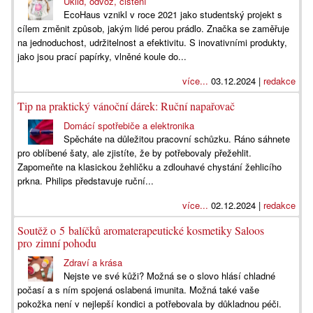
Úklid, odvoz, čištění
EcoHaus vznikl v roce 2021 jako studentský projekt s
cílem změnit způsob, jakým lidé perou prádlo. Značka se zaměřuje
na jednoduchost, udržitelnost a efektivitu. S inovativními produkty,
jako jsou prací papírky, vlněné koule do...
více...
03.12.2024 |
redakce
Tip na praktický vánoční dárek: Ruční napařovač
Domácí spotřebiče a elektronika
Spěcháte na důležitou pracovní schůzku. Ráno sáhnete
pro oblíbené šaty, ale zjistíte, že by potřebovaly přežehlit.
Zapomeňte na klasickou žehličku a zdlouhavé chystání žehlicího
prkna. Philips představuje ruční...
více...
02.12.2024 |
redakce
Soutěž o 5 balíčků aromaterapeutické kosmetiky Saloos
pro zimní pohodu
Zdraví a krása
Nejste ve své kůži? Možná se o slovo hlásí chladné
počasí a s ním spojená oslabená imunita. Možná také vaše
pokožka není v nejlepší kondici a potřebovala by důkladnou péči.