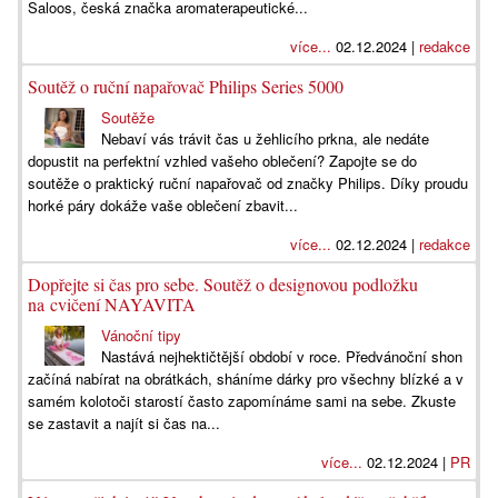
Saloos, česká značka aromaterapeutické...
více...
02.12.2024 |
redakce
Soutěž o ruční napařovač Philips Series 5000
Soutěže
Nebaví vás trávit čas u žehlicího prkna, ale nedáte
dopustit na perfektní vzhled vašeho oblečení? Zapojte se do
soutěže o praktický ruční napařovač od značky Philips. Díky proudu
horké páry dokáže vaše oblečení zbavit...
více...
02.12.2024 |
redakce
Dopřejte si čas pro sebe. Soutěž o designovou podložku
na cvičení NAYAVITA
Vánoční tipy
Nastává nejhektičtější období v roce. Předvánoční shon
začíná nabírat na obrátkách, sháníme dárky pro všechny blízké a v
samém kolotoči starostí často zapomínáme sami na sebe. Zkuste
se zastavit a najít si čas na...
více...
02.12.2024 |
PR