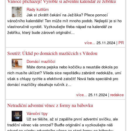
Vánoce přicházejí! Vyrobte si adventní kalendář ze žebříku
Rady kutilům
Jak si zkrátit čekání na Ježíška? Přece pomocí
vánočního kalendáře! Ten může mít mnoho podob. Nejlepší je si ho
vlastnoručně vyrobit. Vyzkoušejte třeba nápad na kalendář ze
žebříku, který bude zároveň originální...
více...
25.11.2024 |
PR
Soutěž: Úklid po domácích mazlíčcích s Viledou
Domácí mazlíčci
Máte doma pejska nebo kočičku a neustále dokola po
nich musíte uklízet? Vileda sice nepořádku zabránit nedokáže, umí
však s chlupy rychle a efektivně zatočit! Nová řada speciálně pro
domácí mazlíčky obsahuje ručník z...
více...
25.11.2024 |
redakce
Netradiční adventní věnec z formy na bábovku
Vánoční tipy
Už se těšíte, až si zapálíte první adventní svíčku, ale
tradiční věnec vás omrzel? Buďte originální a vyzkoušejte náš
návod na výrobu adventního věnce ze staré formy na bábovku.