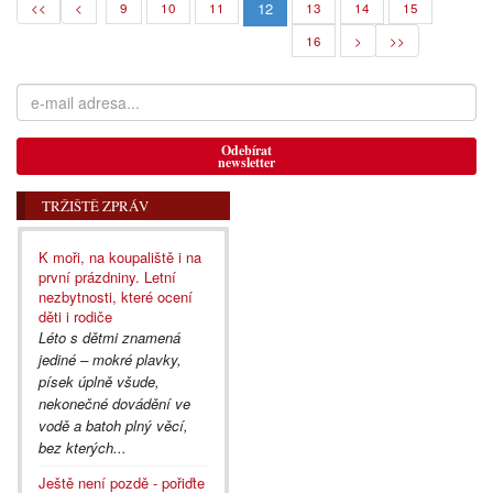
12
<<
<
9
10
11
13
14
15
16
>
>>
Odebírat
newsletter
TRŽIŠTĚ ZPRÁV
K moři, na koupaliště i na
první prázdniny. Letní
nezbytnosti, které ocení
děti i rodiče
Léto s dětmi znamená
jediné – mokré plavky,
písek úplně všude,
nekonečné dovádění ve
vodě a batoh plný věcí,
bez kterých...
Ještě není pozdě - pořiďte