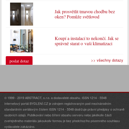
Jak prosvětlit tmavou chodbu bez
oken? Pomůže světlovod
Koupí a instalací to nekončí. Jak se
správně starat o vaši klimatizaci
>> všechny dotazy
poslat dotaz
© 1999 - 2019 ABSTRACT, s.r.o. a dodavatelé obsahu. ISSN 1214 - 5548
Internetový portál BYDLENÍ.CZ je zdrojem registrovaným pod mezinárodním
standardním seriálovým číslem ISSN 1214 - 5548 dodržuje právní předpisy o ochraně
osobních údajů. Publikování nebo šíření obsahu serveru nebo jakékoliv části
zveřejněného materiálu jakoukoliv formou je bez předchozího písemného souhlasu
vydavatele zakázáno.