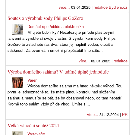
více...
03.01.2025 |
redakce Bydlení.cz
Soutěž o výrobník sody Philips GoZero
Domácí spotřebiče a elektronika
Milujete bublinky? Nezatěžujte přírodu plastovými
lahvemi a vyrobte si svoje vlastní. S výrobníkem sody Philips
GoZero to zvládnete raz dva: stačí jej naplnit vodou, otočit a
stisknout. Zároveň vám umožní přizpůsobit intenzitu...
více...
02.01.2025 |
redakce
Výroba domácího salámu? V udírně úplně jednoduše
Vaření
Výroba domácího salámu má hned několik výhod. Tou
první je jednoznačně to, že máte plnou kontrolu nad složením
salámu a nemusíte se bát, že by obsahoval něco, co tam nepatří.
Kromě toho salám vždy přijde vhod. Umíte si...
více...
31.12.2024 |
PR
Velká vánoční soutěž 2024
Vysavače