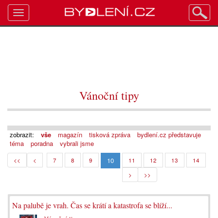
Toggle
navigation
Vánoční tipy
zobrazit:
vše
magazín
tisková zpráva
bydlení.cz představuje
téma
poradna
vybrali jsme
10
<<
<
7
8
9
11
12
13
14
>
>>
Na palubě je vrah. Čas se krátí a katastrofa se blíží...