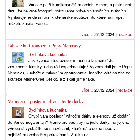
Vánoce patří k nejkrásnějším období v roce, a proto není
divu, že nejvíce fotografii pořizujeme právě o vánočních svátcích.
Vyhlašujeme další ročník čtenářské soutěže, do které nám opět
můžete zasílat vaše...
více...
27.12.2024 |
redakce
Jak se slaví Vánoce u Pepy Nemravy
Bydlínkova kuchařka
Jak vypadá štědrovečerní menu u kuchaře? Je
zastáncem klasiky, nebo rád experimentuje? Vyzpovídali jsme Pepu
Nemravu, kuchaře a milovníka gastronomie, kterého většina zná ze
soutěže MasterChef Česko, a získali jsme také...
více...
23.12.2024 |
redakce
Vánoce na poslední chvíli: Jedlé dárky
Bydlínkova kuchařka
Chybí vám poslední vánoční dárky a e-shopy už dodání
do Vánoc negarantují? Máme pro vás tipy na jedlé dárky, na jejichž
výrobu si vystačíte se surovinami, které máte doma nebo v
nejbližším obchodě s potravinami. A ruku na...