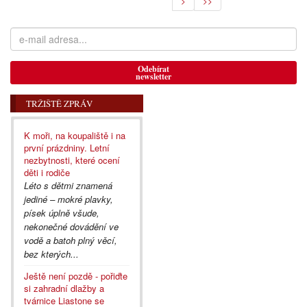
>
>>
Odebírat
newsletter
TRŽIŠTĚ ZPRÁV
K moři, na koupaliště i na
první prázdniny. Letní
nezbytnosti, které ocení
děti i rodiče
Léto s dětmi znamená
jediné – mokré plavky,
písek úplně všude,
nekonečné dovádění ve
vodě a batoh plný věcí,
bez kterých...
Ještě není pozdě - pořiďte
si zahradní dlažby a
tvárnice Liastone se