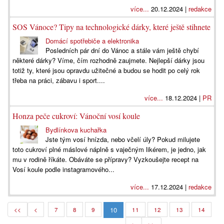
více...
20.12.2024 |
redakce
SOS Vánoce? Tipy na technologické dárky, které ještě stihnete
Domácí spotřebiče a elektronika
Posledních pár dní do Vánoc a stále vám ještě chybí
některé dárky? Víme, čím rozhodně zaujmete. Nejlepší dárky jsou
totiž ty, které jsou opravdu užitečné a budou se hodit po celý rok
třeba na práci, zábavu i sport....
více...
18.12.2024 |
PR
Honza peče cukroví: Vánoční vosí koule
Bydlínkova kuchařka
Jste tým vosí hnízda, nebo včelí úly? Pokud milujete
toto cukroví plné máslové náplně s vaječným likérem, je jedno, jak
mu v rodině říkáte. Obáváte se přípravy? Vyzkoušejte recept na
Vosí koule podle instagramového...
více...
17.12.2024 |
redakce
10
<<
<
7
8
9
11
12
13
14