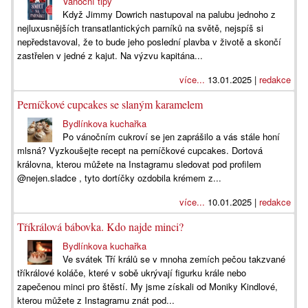
Vánoční tipy
Když Jimmy Dowrich nastupoval na palubu jednoho z
nejluxusnějších transatlantických parníků na světě, nejspíš si
nepředstavoval, že to bude jeho poslední plavba v životě a skončí
zastřelen v jedné z kajut. Na výzvu kapitána...
více...
13.01.2025 |
redakce
Perníčkové cupcakes se slaným karamelem
Bydlínkova kuchařka
Po vánočním cukroví se jen zaprášilo a vás stále honí
mlsná? Vyzkoušejte recept na perníčkové cupcakes. Dortová
královna, kterou můžete na Instagramu sledovat pod profilem
@nejen.sladce , tyto dortíčky ozdobila krémem z...
více...
10.01.2025 |
redakce
Tříkrálová bábovka. Kdo najde minci?
Bydlínkova kuchařka
Ve svátek Tří králů se v mnoha zemích pečou takzvané
tříkrálové koláče, které v sobě ukrývají figurku krále nebo
zapečenou minci pro štěstí. My jsme získali od Moniky Kindlové,
kterou můžete z Instagramu znát pod...