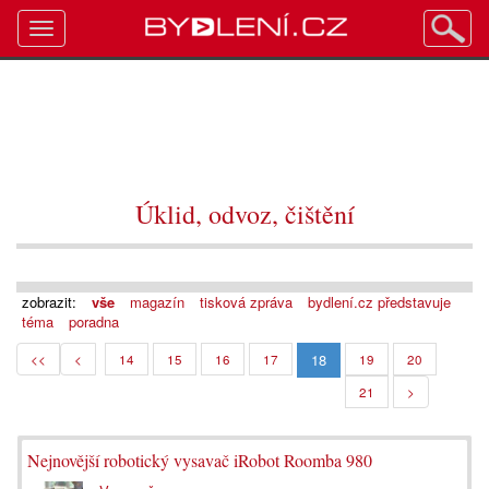
Toggle
navigation
Úklid, odvoz, čištění
zobrazit:
vše
magazín
tisková zpráva
bydlení.cz představuje
téma
poradna
18
<<
<
14
15
16
17
19
20
21
>
Nejnovější robotický vysavač iRobot Roomba 980