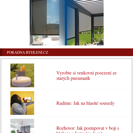
PORADNA BYDLENÍ.CZ
Vyrobte si venkovní posezení ze
starých pneumatik
Radíme: Jak na hlasité sousedy
Rozhovor: Jak postupovat v boji s