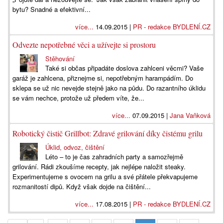
bytu? Snadné a efektivní...
více...
14.09.2015 |
PR - redakce BYDLENÍ.CZ
Odvezte nepotřebné věci a užívejte si prostoru
Stěhování
Také si občas připadáte doslova zahlceni věcmi? Vaše
garáž je zahlcena, přiznejme si, nepotřebným harampádím. Do
sklepa se už nic nevejde stejně jako na půdu. Do razantního úklidu
se vám nechce, protože už předem víte, že...
více...
07.09.2015 |
Jana Vaňková
Robotický čistič Grillbot: Zdravé grilování díky čistému grilu
Úklid, odvoz, čištění
Léto – to je čas zahradních party a samozřejmě
grilování. Rádi zkoušíme recepty, jak nejlépe naložit steaky.
Experimentujeme s ovocem na grilu a své přátele překvapujeme
rozmanitostí dipů. Když však dojde na čištění...
více...
17.08.2015 |
PR - redakce BYDLENÍ.CZ