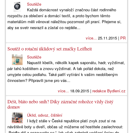
Soutěže
Každá domácnost vynaloží značnou část rodinného
rozpočtu za oblečení a domácí textil, a proto bychom těmto
materiálům měli věnovat náležitou pozornost při praní. Přejeme si,
aby se svetr nesrazil a zůstal co nejdéle...
více...
25.11.2015 |
PR
Soutěž o rotační úklidový set značky Leifheit
Soutěže
Napustit kbelík, několik kapek saponátu, hadr, vyždímat,
pár tahů koštětem a znovu vyždímat. A tak pořád dokola, než
umyjete celou podlahu. Také patří vytírání k vašim neoblíbeným
činnostem? Připravili jsme pro vás...
více...
18.09.2015 |
redakce Bydlení.cz
Déšt, bláto nebo sníh? Díky zázračné rohožce vždy čistý
domov
Úklid, odvoz, čištění
I když stále v České republice platí zvyk zout si na
návštěvě boty u dveří, občas už můžeme od hostitele zaslechnout:
„Pojďte dál a nezouvejte se.” Jak však zabránit vnášení špíny do