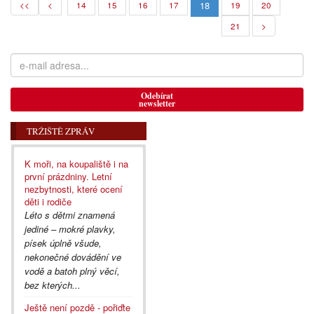
18
<<
<
14
15
16
17
19
20
21
>
Odebírat
newsletter
TRŽIŠTĚ ZPRÁV
K moři, na koupaliště i na
první prázdniny. Letní
nezbytnosti, které ocení
děti i rodiče
Léto s dětmi znamená
jediné – mokré plavky,
písek úplně všude,
nekonečné dovádění ve
vodě a batoh plný věcí,
bez kterých...
Ještě není pozdě - pořiďte