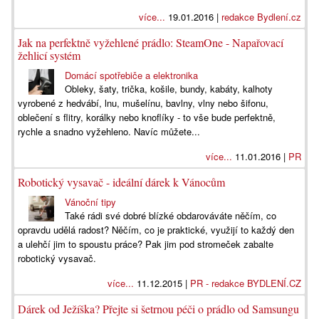
více...
19.01.2016 |
redakce Bydlení.cz
Jak na perfektně vyžehlené prádlo: SteamOne - Napařovací
žehlicí systém
Domácí spotřebiče a elektronika
Obleky, šaty, trička, košile, bundy, kabáty, kalhoty
vyrobené z hedvábí, lnu, mušelínu, bavlny, vlny nebo šifonu,
oblečení s flitry, korálky nebo knoflíky - to vše bude perfektně,
rychle a snadno vyžehleno. Navíc můžete...
více...
11.01.2016 |
PR
Robotický vysavač - ideální dárek k Vánocům
Vánoční tipy
Také rádi své dobré blízké obdarováváte něčím, co
opravdu udělá radost? Něčím, co je praktické, využijí to každý den
a ulehčí jim to spoustu práce? Pak jim pod stromeček zabalte
robotický vysavač.
více...
11.12.2015 |
PR - redakce BYDLENÍ.CZ
Dárek od Ježíška? Přejte si šetrnou péči o prádlo od Samsungu