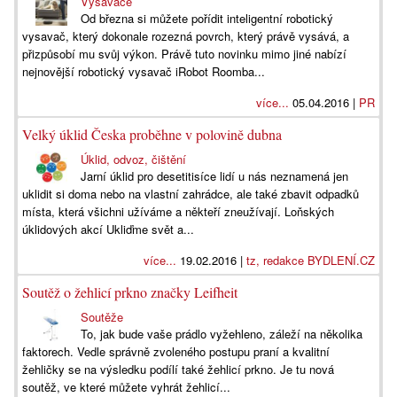
Vysavače
Od března si můžete pořídit inteligentní robotický
vysavač, který dokonale rozezná povrch, který právě vysává, a
přizpůsobí mu svůj výkon. Právě tuto novinku mimo jiné nabízí
nejnovější robotický vysavač iRobot Roomba...
více...
05.04.2016 |
PR
Velký úklid Česka proběhne v polovině dubna
Úklid, odvoz, čištění
Jarní úklid pro desetitisíce lidí u nás neznamená jen
uklidit si doma nebo na vlastní zahrádce, ale také zbavit odpadků
místa, která všichni užíváme a někteří zneužívají. Loňských
úklidových akcí Ukliďme svět a...
více...
19.02.2016 |
tz, redakce BYDLENÍ.CZ
Soutěž o žehlicí prkno značky Leifheit
Soutěže
To, jak bude vaše prádlo vyžehleno, záleží na několika
faktorech. Vedle správně zvoleného postupu praní a kvalitní
žehličky se na výsledku podílí také žehlicí prkno. Je tu nová
soutěž, ve které můžete vyhrát žehlicí...