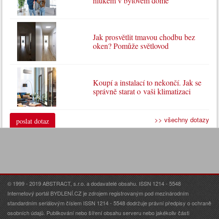
hlukem v bytovém domě
Jak prosvětlit tmavou chodbu bez
oken? Pomůže světlovod
Koupí a instalací to nekončí. Jak se
správně starat o vaši klimatizaci
>> všechny dotazy
poslat dotaz
© 1999 - 2019 ABSTRACT, s.r.o. a dodavatelé obsahu. ISSN 1214 - 5548
Internetový portál BYDLENÍ.CZ je zdrojem registrovaným pod mezinárodním
standardním seriálovým číslem ISSN 1214 - 5548 dodržuje právní předpisy o ochraně
osobních údajů. Publikování nebo šíření obsahu serveru nebo jakékoliv části