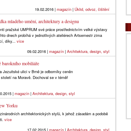
19.02.2016
|
magazín
|
Úklid, odvoz, čištění
ídka mladého umění, architektury a designu
denti pražské UMPRUM své práce prostřednictvím velké výstavy
 dnech probíhá v jednotlivých ateliérech Artsemestr zima
í, díky...
více
09.02.2016
|
magazín
|
Architektura, design, styl
ně barokního mobiliáře
 Jezuitské ulici v Brně je odborníky ceněn
 století na Moravě. Dochoval se v téměř
10.2015
|
magazín
|
Architektura, design, styl
New Yorku
zinárodních architektonických stylů, k jehož zásadám a podobě
ti.
více
17.02.2015
|
magazín
|
Architektura, design, styl