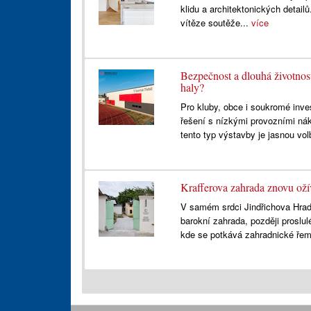
klidu a architektonických detailů
vítěze soutěže...
více
Bezpečnost a dlouhá životnos
haly?
Pro kluby, obce i soukromé inve
řešení s nízkými provozními nák
tento typ výstavby je jasnou vol
Krafferova zahrada znovu ožív
V samém srdci Jindřichova Hradc
barokní zahrada, později proslul
kde se potkává zahradnické řem