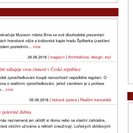
kračuje Muzeum města Brna ve své dlouhodobé prezentaci
rách hranolové věže a královské kaple hradu Špilberka (zasklení
hodem posledním...
více
29.06.2018
|
magazín
|
Architektura, design, styl
světě zahajuje svou činnost v České republice
obě zprostředkování koupě nemovitostí nepodléhá regulaci. O
ona o realitním zprostředkování, jehož záměrem je z profese
u...
více
05.06.2018
|
tisková zpráva
|
Realitní kanceláře
v polovině dubna
í u nás neznamená jen uklidit si doma nebo na vlastní zahrádce,
která všichni užíváme a někteří zneužívají. Loňských úklidových