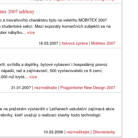
ex 2007 uděleny
ho a inovativního charakteru bylo na veletrhu MOBITEX 2007
ve studentské sekci. Mezi exponáty komerčních subjektů se na
ubor nábytku...
více
16.03.2007
|
tisková zpráva
|
Mobitex 2007
til, svítidla a doplňky, bytové vybavení i hospodárný provoz
 nápadů, rad a zajímavostí, 500 vystavovatelů ze 6 zemí,
.000 m2 kryté...
více
31.01.2007
|
nezmeškejte
|
Pragointerier New Design 2007
 se na pražském výstavišti v Letňanech uskuteční zajímavá akce
ebníky, kteří uvažují o realizaci stavby touto technologií.
10.03.2006
|
nezmeškejte
|
Dřevostavby