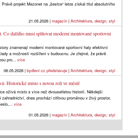
. Právě projekt Mezonet na „šestce“ letos získal titul absolutního
21.05.2026
|
magazín
|
Architektura, design, styl
t. Co dalšího musí splňovat moderní montované sportovní
story znamenají moderní montované sportovní haly efektivní
lady a možností rozšíření v budoucnu. Je zřejmé, že právě
bou pro...
více
06.05.2026
|
bydlení.cz představuje
|
Architektura, design, styl
á: Historické místo s novou rolí ve městě
e ožívá místo s více než dvousetletou historií. Někdejší
é zahradnictví, dnes prochází citlivou proměnou v živý prostor,
eslo,...
více
01.05.2026
|
magazín
|
Architektura, design, styl