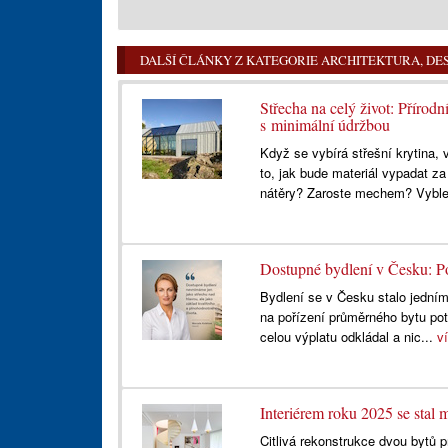
DALŠÍ ČLÁNKY Z KATEGORIE ARCHITEKTURA, DES
Střecha na celý život: Příro
s minimální údržbou
Když se vybírá střešní krytina, v
to, jak bude materiál vypadat z
nátěry? Zaroste mechem? Vyble
Dostupné bydlení v Česku: P
Bydlení se v Česku stalo jedním
na pořízení průměrného bytu pot
celou výplatu odkládal a nic...
v
Interiérem roku 2025 se stal
Citlivá rekonstrukce dvou bytů 