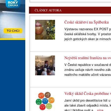
ČLÁNKY AUTORA
České sklářství na Špilberku
Výstavou nazvanou EX POST po
české sklářské tvorby. V prosto
jejích gotických oken je mimoc
Největší realitní franšíza na 
V České republice v současné d
změnu usiluje návrh nového zák
realitního makléře učinit vázano
Velký úklid Česka proběhne 
Jarní úklid pro desetitisíce lid
ale také zbavit odpadků místa, 
akcí Ukliďme svět a...
více