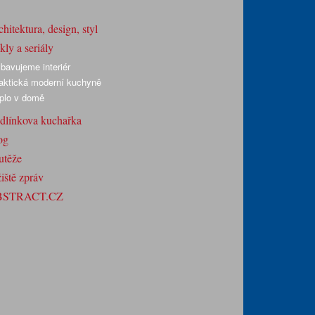
hitektura, design, styl
ly a seriály
bavujeme interiér
aktická moderní kuchyně
plo v domě
dlínkova kuchařka
og
utěže
iště zpráv
BSTRACT.CZ