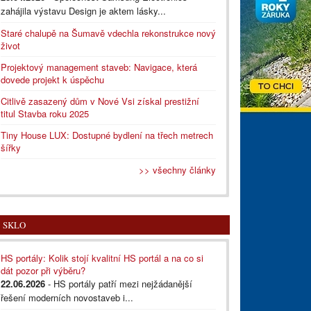
zahájila výstavu Design je aktem lásky...
Staré chalupě na Šumavě vdechla rekonstrukce nový
život
Projektový management staveb: Navigace, která
dovede projekt k úspěchu
Citlivě zasazený dům v Nové Vsi získal prestižní
titul Stavba roku 2025
Tiny House LUX: Dostupné bydlení na třech metrech
šířky
>> všechny články
SKLO
HS portály: Kolik stojí kvalitní HS portál a na co si
dát pozor při výběru?
22.06.2026
- HS portály patří mezi nejžádanější
řešení moderních novostaveb i...