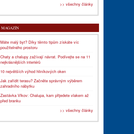
>> všechny články
MAGAZÍN
Máte malý byt? Díky těmto tipům získáte víc
použitelného prostoru
Chaty a chalupy zažívají návrat. Podívejte se na 11
nejkrásnějších interiérů
10 největších výhod hliníkových oken
Jak zařídit terasu? Začněte správným výběrem
zahradního nábytku
Zastávka Vlkov: Chalupa, kam přijedete vlakem až
před branku
>> všechny články