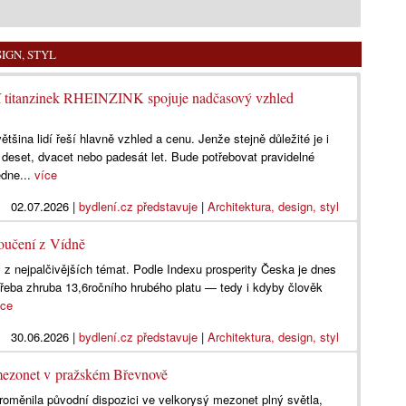
IGN, STYL
dní titanzinek RHEINZINK spojuje nadčasový vzhled
ětšina lidí řeší hlavně vzhled a cenu. Jenže stejně důležité je i
a deset, dvacet nebo padesát let. Bude potřebovat pravidelné
dne...
více
02.07.2026
|
bydlení.cz představuje
|
Architektura, design, styl
oučení z Vídně
 z nejpalčivějších témat. Podle Indexu prosperity Česka je dnes
řeba zhruba 13,6ročního hrubého platu — tedy i kdyby člověk
íce
30.06.2026
|
bydlení.cz představuje
|
Architektura, design, styl
 mezonet v pražském Břevnově
proměnila původní dispozici ve velkorysý mezonet plný světla,