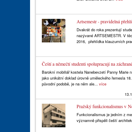
Artsemestr - pravidelná přehl
Dvakrát do roka prezentují stu
nazývané ARTSEMESTR. V těchto
2016, přehlídka klauzurních prac
Čeští a němečtí studenti spolupracují na záchra
Barokní mobiliář kostela Nanebevzetí Panny Marie na
jako unikátní doklad úrovně uměleckého řemesla 18.
původní podobě, je na něm ale...
více
13.
Pražský funkcionalismus v 
Funkcionalismus je jedním z me
významně přispěli čeští architek