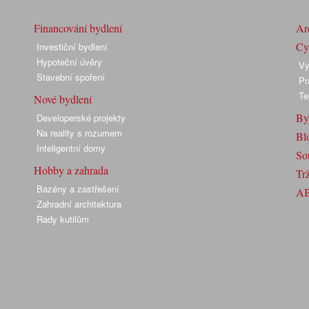
Financování bydlení
Arc
Cyk
Investiční bydlení
Hypoteční úvěry
Vy
Stavební spoření
Pr
Te
Nové bydlení
By
Developerské projekty
Na reality s rozumem
Bl
Inteligentní domy
So
Hobby a zahrada
Trž
Bazény a zastřešení
A
Zahradní architektura
Rady kutilům