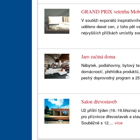
GRAND PRIX veletrhu Mobit
V soutěži exponátů inspirativní
uděleno deset cen, z toho pět 
nejvyšších příčkách umístily so
Jaro začíná doma
Nábytek, podlahoviny, bytový tex
domácností, přehlídka produktů,
pestrý doprovodný program a 25
Salon dřevostaveb
Už příští týden (16.-19.března)
pro příznivce dřevostaveb a stav
Souběžně s 12....
více