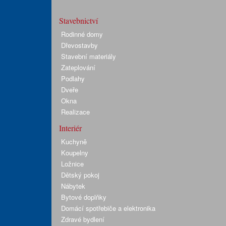
Stavebnictví
Rodinné domy
Dřevostavby
Stavební materiály
Zateplování
Podlahy
Dveře
Okna
Realizace
Interiér
Kuchyně
Koupelny
Ložnice
Dětský pokoj
Nábytek
Bytové doplňky
Domácí spotřebiče a elektronika
Zdravé bydlení