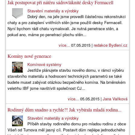
Jak postupovat při nátěru sádrovláknité desky Fermacell
Stavební materiály a výrobky
Dobrý den, na jaře jsme provedli částečnou rekonstrukci
chaty a pro zateplení vnitřních stěn jsme použili desky Fermacell.
Nyní bychom rádi chatu vymalovali. Je nutná penetrace stěn, a
pokud ano, máme po penetraci plochu stěn...
více...
07.05.2015 |
redakce Bydlení.cz
Komíny nové generace
Komínové systémy
Jestliže plánujete stavbu nového domu, v rámci výběru
stavebního materiálu a hodnocení technických parametrů se také
budete muset zabývat otázkou bezpečného komína. Na brněnském
veletrhu IBF jsme navštívili společnost CJ...
více...
05.05.2015 |
Jana Vaňková
Rodinný dům snadno a rychle?! Jak vybírala mladá rodina...
Stavební materiály a výrobky
Příběh stavby rodinného domu pro mladou rodinu z obce
Všeň od Turnova měl jasný cíl. Postavit dům nejlépe jednoduchého