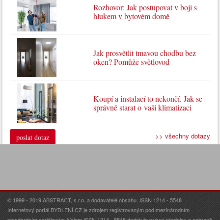
Rozhovor: Jak postupovat v boji s
hlukem v bytovém domě
Jak prosvětlit tmavou chodbu bez
oken? Pomůže světlovod
Koupí a instalací to nekončí. Jak se
správně starat o vaši klimatizaci
>> všechny dotazy
poslat dotaz
© 1999 - 2019 ABSTRACT, s.r.o. a dodavatelé obsahu. ISSN 1214 - 5548
Internetový portál BYDLENÍ.CZ je zdrojem registrovaným pod mezinárodním
standardním seriálovým číslem ISSN 1214 - 5548 dodržuje právní předpisy o ochraně