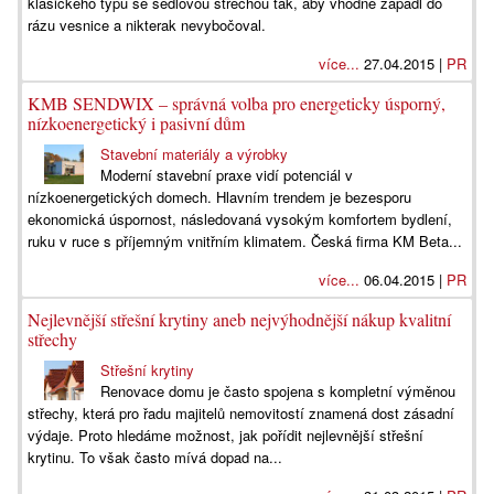
klasického typu se sedlovou střechou tak, aby vhodně zapadl do
rázu vesnice a nikterak nevybočoval.
více...
27.04.2015 |
PR
KMB SENDWIX – správná volba pro energeticky úsporný,
nízkoenergetický i pasivní dům
Stavební materiály a výrobky
Moderní stavební praxe vidí potenciál v
nízkoenergetických domech. Hlavním trendem je bezesporu
ekonomická úspornost, následovaná vysokým komfortem bydlení,
ruku v ruce s příjemným vnitřním klimatem. Česká firma KM Beta...
více...
06.04.2015 |
PR
Nejlevnější střešní krytiny aneb nejvýhodnější nákup kvalitní
střechy
Střešní krytiny
Renovace domu je často spojena s kompletní výměnou
střechy, která pro řadu majitelů nemovitostí znamená dost zásadní
výdaje. Proto hledáme možnost, jak pořídit nejlevnější střešní
krytinu. To však často mívá dopad na...