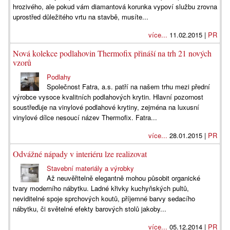
hrozivého, ale pokud vám diamantová korunka vypoví službu zrovna
uprostřed důležitého vrtu na stavbě, musíte...
více...
11.02.2015 |
PR
Nová kolekce podlahovin Thermofix přináší na trh 21 nových
vzorů
Podlahy
Společnost Fatra, a.s. patří na našem trhu mezi přední
výrobce vysoce kvalitních podlahových krytin. Hlavní pozornost
soustřeďuje na vinylové podlahové krytiny, zejména na luxusní
vinylové dílce nesoucí název Thermofix. Fatra...
více...
28.01.2015 |
PR
Odvážné nápady v interiéru lze realizovat
Stavební materiály a výrobky
Až neuvěřitelně elegantně mohou působit organické
tvary moderního nábytku. Ladné křivky kuchyňských pultů,
neviditelné spoje sprchových koutů, příjemné barvy sedacího
nábytku, či světelné efekty barových stolů jakoby...
více...
05.12.2014 |
PR