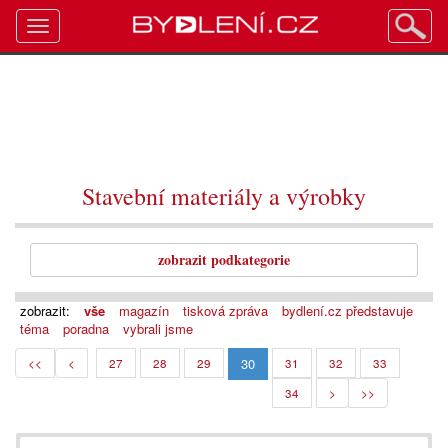
Toggle
navigation
Stavební materiály a výrobky
zobrazit podkategorie
zobrazit:
vše
magazín
tisková zpráva
bydlení.cz představuje
téma
poradna
vybrali jsme
30
<<
<
27
28
29
31
32
33
34
>
>>