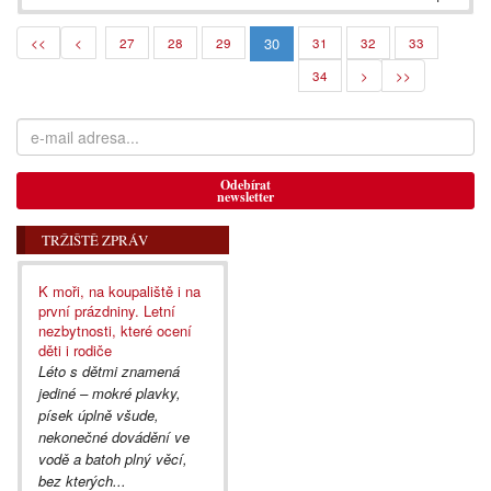
30
<<
<
27
28
29
31
32
33
34
>
>>
Odebírat
newsletter
TRŽIŠTĚ ZPRÁV
K moři, na koupaliště i na
první prázdniny. Letní
nezbytnosti, které ocení
děti i rodiče
Léto s dětmi znamená
jediné – mokré plavky,
písek úplně všude,
nekonečné dovádění ve
vodě a batoh plný věcí,
bez kterých...