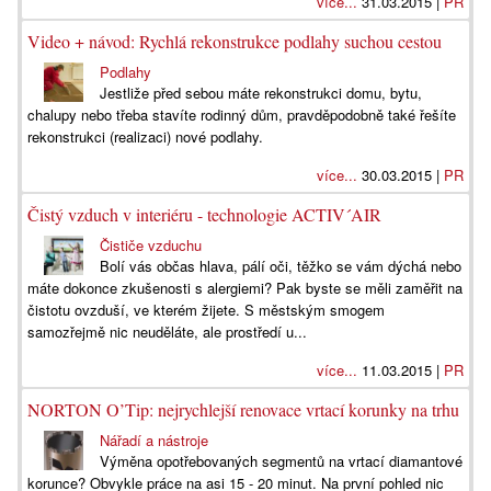
více...
31.03.2015 |
PR
Video + návod: Rychlá rekonstrukce podlahy suchou cestou
Podlahy
Jestliže před sebou máte rekonstrukci domu, bytu,
chalupy nebo třeba stavíte rodinný dům, pravděpodobně také řešíte
rekonstrukci (realizaci) nové podlahy.
více...
30.03.2015 |
PR
Čistý vzduch v interiéru - technologie ACTIV´AIR
Čističe vzduchu
Bolí vás občas hlava, pálí oči, těžko se vám dýchá nebo
máte dokonce zkušenosti s alergiemi? Pak byste se měli zaměřit na
čistotu ovzduší, ve kterém žijete. S městským smogem
samozřejmě nic neuděláte, ale prostředí u...
více...
11.03.2015 |
PR
NORTON O’Tip: nejrychlejší renovace vrtací korunky na trhu
Nářadí a nástroje
Výměna opotřebovaných segmentů na vrtací diamantové
korunce? Obvykle práce na asi 15 - 20 minut. Na první pohled nic