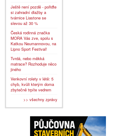
Ještě není pozdě - pořiďte
si zahradní dlažby a
tvárnice Liastone se
slevou až 30 %
Česká rodinná značka
MORA Vás zve, spolu s
Katkou Neumannovou, na
Lipno Sport Festival!
Tvrdá, nebo měkká
matrace? Rozhoduje něco
jiného
Venkovní rolety v létě: 5
chyb, kvůli kterým doma
zbytečně trpíte vedrem
>> všechny zprávy