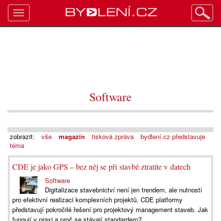
Toggle
navigation
Software
zobrazit:
vše
magazín
tisková zpráva
bydlení.cz představuje
téma
CDE je jako GPS – bez něj se při stavbě ztratíte v datech
Software
Digitalizace stavebnictví není jen trendem, ale nutností
pro efektivní realizaci komplexních projektů. CDE platformy
představují pokročilé řešení pro projektový management staveb. Jak
fungují v praxi a proč se stávají standardem?...