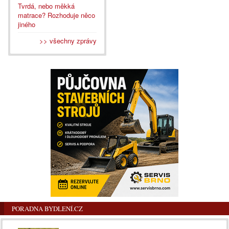
Tvrdá, nebo měkká
matrace? Rozhoduje něco
jiného
>> všechny zprávy
PORADNA BYDLENÍ.CZ