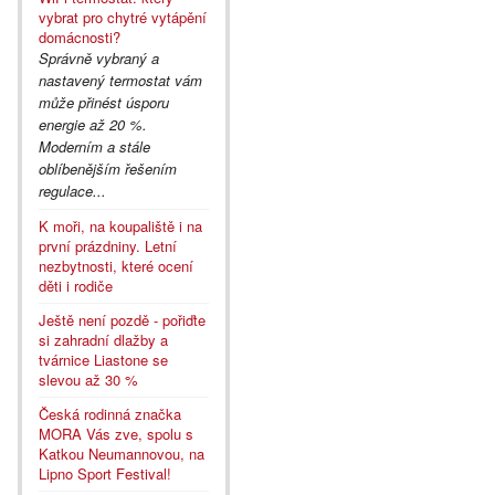
vybrat pro chytré vytápění
domácnosti?
Správně vybraný a
nastavený termostat vám
může přinést úsporu
energie až 20 %.
Moderním a stále
oblíbenějším řešením
regulace...
K moři, na koupaliště i na
první prázdniny. Letní
nezbytnosti, které ocení
děti i rodiče
Ještě není pozdě - pořiďte
si zahradní dlažby a
tvárnice Liastone se
slevou až 30 %
Česká rodinná značka
MORA Vás zve, spolu s
Katkou Neumannovou, na
Lipno Sport Festival!