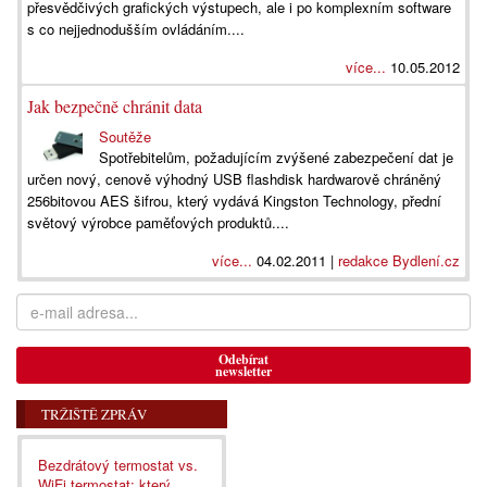
přesvědčivých grafických výstupech, ale i po komplexním software
s co nejjednodušším ovládáním....
více...
10.05.2012
Jak bezpečně chránit data
Soutěže
Spotřebitelům, požadujícím zvýšené zabezpečení dat je
určen nový, cenově výhodný USB flashdisk hardwarově chráněný
256bitovou AES šifrou, který vydává Kingston Technology, přední
světový výrobce paměťových produktů....
více...
04.02.2011 |
redakce Bydlení.cz
Odebírat
newsletter
TRŽIŠTĚ ZPRÁV
Bezdrátový termostat vs.
WiFi termostat: který