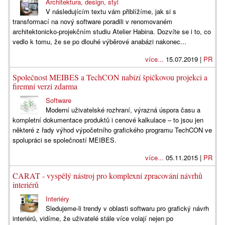
Architektura, design, styl
V následujícím textu vám přiblížíme, jak si s
transformací na nový software poradili v renomovaném
architektonicko-projekčním studiu Atelier Habina. Dozvíte se i to, co
vedlo k tomu, že se po dlouhé výběrové anabázi nakonec...
více...
15.07.2019 |
PR
Společnost MEIBES a TechCON nabízí špičkovou projekci a
firemní verzi zdarma
Software
Moderní uživatelské rozhraní, výrazná úspora času a
kompletní dokumentace produktů i cenové kalkulace – to jsou jen
některé z řady výhod výpočetního grafického programu TechCON ve
spolupráci se společností MEIBES.
více...
05.11.2015 |
PR
CARAT - vyspělý nástroj pro komplexní zpracování návrhů
interiérů
Interiéry
Sledujeme-li trendy v oblasti softwaru pro grafický návrh
interiérů, vidíme, že uživatelé stále více volají nejen po