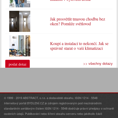
Jak prosvětlit tmavou chodbu bez
oken? Pomůže světlovod
Koupí a instalací to nekončí. Jak se
správně starat o vaši klimatizaci
>> všechny dotazy
poslat dotaz
© 1999 - 2019 ABSTRACT, s.r.o. a dodavatelé obsahu. ISSN 1214 - 5548
Internetový portál BYDLENÍ.CZ je zdrojem registrovaným pod mezinárodním
standardním seriálovým číslem ISSN 1214 - 5548 dodržuje právní předpisy o ochraně
osobních údajů. Publikování nebo šíření obsahu serveru nebo jakékoliv části