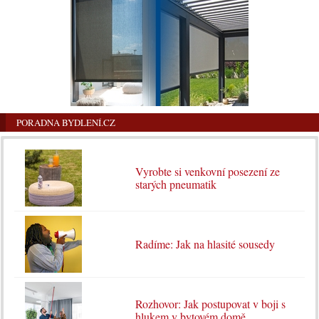
PORADNA BYDLENÍ.CZ
Vyrobte si venkovní posezení ze
starých pneumatik
Radíme: Jak na hlasité sousedy
Rozhovor: Jak postupovat v boji s
hlukem v bytovém domě