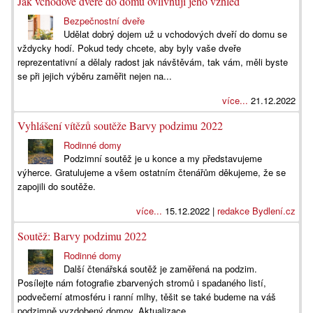
Jak vchodové dveře do domu ovlivňují jeho vzhled
Bezpečnostní dveře
Udělat dobrý dojem už u vchodových dveří do domu se
vždycky hodí. Pokud tedy chcete, aby byly vaše dveře
reprezentativní a dělaly radost jak návštěvám, tak vám, měli byste
se při jejich výběru zaměřit nejen na...
více...
21.12.2022
Vyhlášení vítězů soutěže Barvy podzimu 2022
Rodinné domy
Podzimní soutěž je u konce a my představujeme
výherce. Gratulujeme a všem ostatním čtenářům děkujeme, že se
zapojili do soutěže.
více...
15.12.2022 |
redakce Bydlení.cz
Soutěž: Barvy podzimu 2022
Rodinné domy
Další čtenářská soutěž je zaměřená na podzim.
Posílejte nám fotografie zbarvených stromů i spadaného listí,
podvečerní atmosféru i ranní mlhy, těšit se také budeme na váš
podzimně vyzdobený domov. Aktualizace...