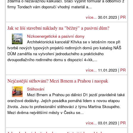
zdarma o nezávaznou kalkulaci. Stačí vyplnit formulář a odborníci z
firmy Tondach vám doporučí vhodný materiál a...
více...
30.01.2023 |
PR
Jak se liší stavební náklady na "běžný" a pasivní dům?
Nízkoenergetické a pasivní domy
Architektonická kancelář Křivka se v letošním roce při
tvorbě nových typových projektů rodinných domů pro katalog NÁŠ
DŮM zaměřila na vytvoření jednoduchého a praktického
dvoupodlažního rodinného domu s dispozicí 4+kk,...
více...
11.01.2023 |
PR
Nejčastější stěhování? Mezi Brnem a Prahou i naopak
Stěhování
Mezi Brnem a Prahou po dálnici D1 jezdí pravidelně také
oranžové dodávky. Jejich posádka pomáhá lidem s novou etapou
života. Jsou to profesionální stěhováci z týmu Martina Skoupého.
Mezi dvěma největšími městy v Česku se...
více...
03.01.2023 |
PR