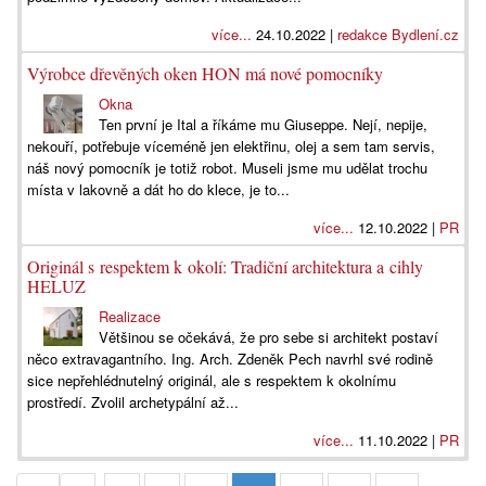
více...
24.10.2022 |
redakce Bydlení.cz
Výrobce dřevěných oken HON má nové pomocníky
Okna
Ten první je Ital a říkáme mu Giuseppe. Nejí, nepije,
nekouří, potřebuje víceméně jen elektřinu, olej a sem tam servis,
náš nový pomocník je totiž robot. Museli jsme mu udělat trochu
místa v lakovně a dát ho do klece, je to...
více...
12.10.2022 |
PR
Originál s respektem k okolí: Tradiční architektura a cihly
HELUZ
Realizace
Většinou se očekává, že pro sebe si architekt postaví
něco extravagantního. Ing. Arch. Zdeněk Pech navrhl své rodině
sice nepřehlédnutelný originál, ale s respektem k okolnímu
prostředí. Zvolil archetypální až...
více...
11.10.2022 |
PR