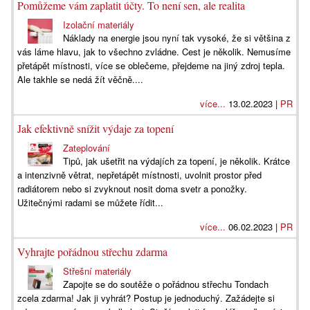
Pomůžeme vám zaplatit účty. To není sen, ale realita
Izolační materiály
Náklady na energie jsou nyní tak vysoké, že si většina z
vás láme hlavu, jak to všechno zvládne. Cest je několik. Nemusíme
přetápět místnosti, více se oblečeme, přejdeme na jiný zdroj tepla.
Ale takhle se nedá žít věčně....
více...
13.02.2023 |
PR
Jak efektivně snížit výdaje za topení
Zateplování
Tipů, jak ušetřit na výdajích za topení, je několik. Krátce
a intenzivně větrat, nepřetápět místnosti, uvolnit prostor před
radiátorem nebo si zvyknout nosit doma svetr a ponožky.
Užitečnými radami se můžete řídit...
více...
06.02.2023 |
PR
Vyhrajte pořádnou střechu zdarma
Střešní materiály
Zapojte se do soutěže o pořádnou střechu Tondach
zcela zdarma! Jak ji vyhrát? Postup je jednoduchý. Zažádejte si