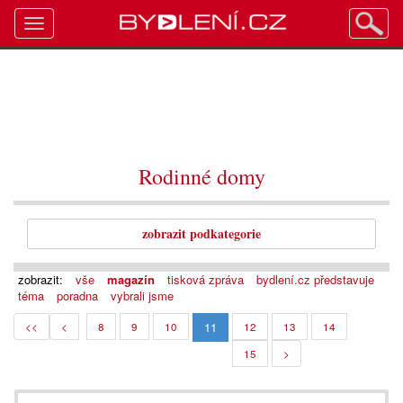
Toggle
navigation
Rodinné domy
zobrazit podkategorie
zobrazit:
vše
magazín
tisková zpráva
bydlení.cz představuje
téma
poradna
vybrali jsme
11
<<
<
8
9
10
12
13
14
15
>