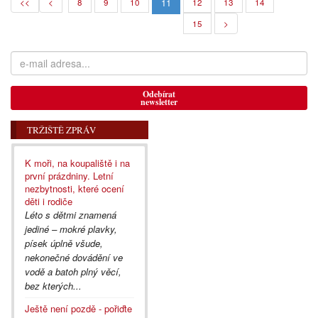
11
<<
<
8
9
10
12
13
14
15
>
Odebírat
newsletter
TRŽIŠTĚ ZPRÁV
K moři, na koupaliště i na
první prázdniny. Letní
nezbytnosti, které ocení
děti i rodiče
Léto s dětmi znamená
jediné – mokré plavky,
písek úplně všude,
nekonečné dovádění ve
vodě a batoh plný věcí,
bez kterých...
Ještě není pozdě - pořiďte