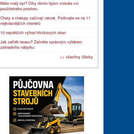
Máte malý byt? Díky těmto tipům získáte víc
použitelného prostoru
Chaty a chalupy zažívají návrat. Podívejte se na 11
nejkrásnějších interiérů
10 největších výhod hliníkových oken
Jak zařídit terasu? Začněte správným výběrem
zahradního nábytku
>> všechny články