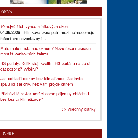
OKNA
10 největších výhod hliníkových oken
04.08.2026
- Hliníková okna patří mezi nejmodernější
řešení pro novostavby i...
Máte málo místa nad oknem? Nové řešení usnadní
montáž venkovních žaluzií
HS portály: Kolik stojí kvalitní HS portál a na co si
dát pozor při výběru?
Jak ochladit domov bez klimatizace: Zastavte
spalující žár dřív, než vám projde oknem
Přichází léto: Jak udržet doma příjemný chládek i
bez běžící klimatizace?
>> všechny články
DVEŘE