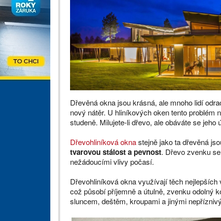
Dřevěná okna jsou krásná, ale mnoho lidí odrad
nový nátěr. U hliníkových oken tento problém n
studeně. Milujete-li dřevo, ale obáváte se jeho
Dřevohliníková okna
stejně jako ta dřevěná jso
tvarovou stálost a pevnost
. Dřevo zvenku se
nežádoucími vlivy počasí.
Dřevohliníková okna využívají těch nejlepších 
což působí příjemně a útulně, zvenku odolný k
sluncem, deštěm, kroupami a jinými nepříznivý