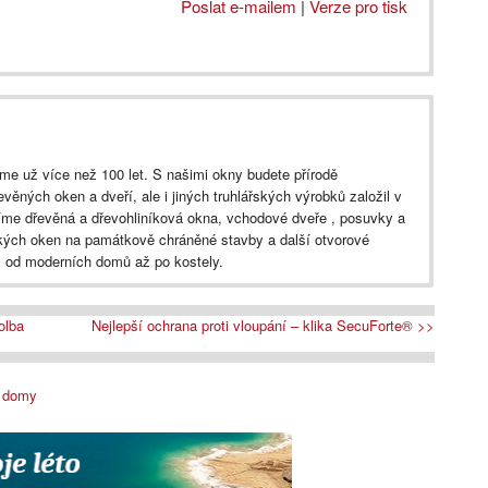
Poslat e-mailem
|
Verze pro tisk
e už více než 100 let. S našimi okny budete přírodě
evěných oken a dveří, ale i jiných truhlářských výrobků založil v
íme dřevěná a dřevohliníková okna, vchodové dveře , posuvky a
ických oken na památkově chráněné stavby a další otvorové
, od moderních domů až po kostely.
olba
Nejlepší ochrana proti vloupání – klika SecuForte® >>
 domy