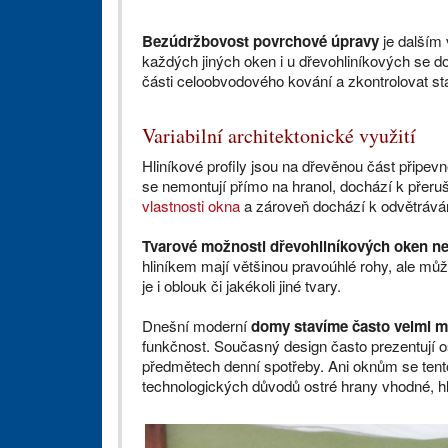
Bezúdržbovost povrchové úpravy
je dalším
každých jiných oken i u dřevohliníkových se 
části celoobvodového kování a zkontrolovat st
Variabilní architektonické využití
Hliníkové profily jsou na dřevěnou část připev
se nemontují přímo na hranol, dochází k přer
vlastnosti okna
a zároveň dochází k odvětrává
Tvarové možnosti dřevohliníkových oken ne
hliníkem mají většinou pravoúhlé rohy, ale můž
je i oblouk či jakékoli jiné tvary.
Dnešní moderní
domy stavíme často velmi mi
funkčnost. Současný design často prezentují os
předmětech denní spotřeby. Ani oknům se tent
technologických důvodů ostré hrany vhodné, hl