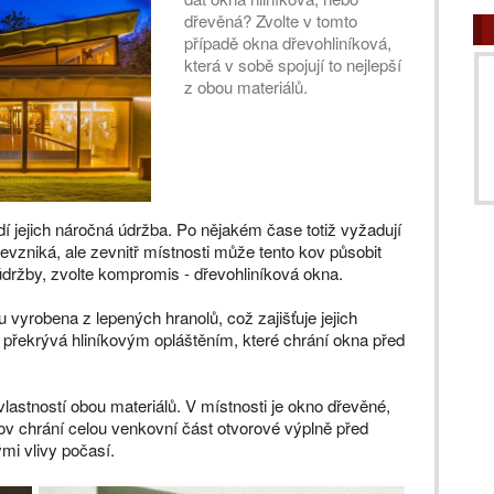
dřevěná? Zvolte v tomto
případě okna dřevohliníková,
která v sobě spojují to nejlepší
z obou materiálů.
í jejich náročná údržba. Po nějakém čase totiž vyžadují
evzniká, ale zevnitř místnosti může tento kov působit
 údržby, zvolte kompromis - dřevohliníková okna.
u vyrobena z lepených hranolů, což zajišťuje jejich
 překrývá hliníkovým opláštěním, které chrání okna před
vlastností obou materiálů. V místnosti je okno dřevěné,
ov chrání celou venkovní část otvorové výplně před
mi vlivy počasí.