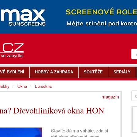
VÉ BYDLENÍ
HOBBY A ZAHRADA
SOUTĚŽE
SERIÁLY
ýrobky
Okna
Eurookna
magazín
kna? Dřevohliníková okna HON
Stavíte dům a váháte, zda si
dát okna hliníková, nebo