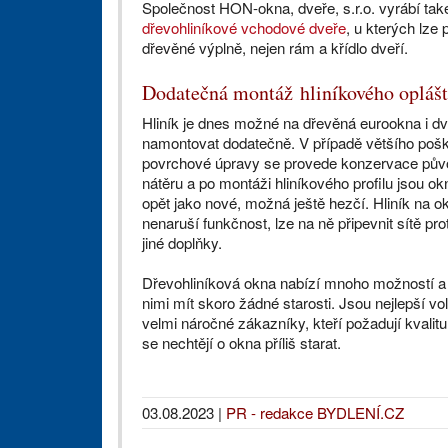
Společnost HON-okna, dveře, s.r.o. vyrábí tak
dřevohliníkové vchodové dveře
, u kterých lze p
dřevěné výplně, nejen rám a křídlo dveří.
Dodatečná montáž hliníkového oplášt
Hliník je dnes možné na dřevěná eurookna i d
namontovat dodatečně. V případě většího poš
povrchové úpravy se provede konzervace pův
nátěru a po montáži hliníkového profilu jsou ok
opět jako nové, možná ještě hezčí. Hliník na o
nenaruší funkčnost, lze na ně připevnit sítě pro
jiné doplňky.
Dřevohliníková okna nabízí mnoho možností a
nimi mít skoro žádné starosti. Jsou nejlepší vol
velmi náročné zákazníky, kteří požadují kvalit
se nechtějí o okna příliš starat.
03.08.2023
|
PR - redakce BYDLENÍ.CZ