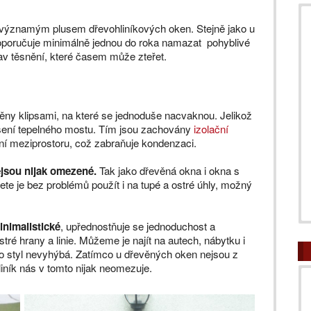
 významým plusem dřevohliníkových oken. Stejně jako u
doporučuje minimálně jednou do roka namazat pohyblivé
av těsnění, které časem může zteřet.
něny klipsami, na které se jednoduše nacvaknou. Jelikož
ušení tepelného mostu. Tím jsou zachovány
izolační
ní meziprostoru, což zabraňuje kondenzaci.
jsou nijak omezené.
Tak jako dřevěná okna i okna s
ete je bez problémů použít i na tupé a ostré úhly, možný
nimalistické
, upřednostňuje se jednoduchost a
tré hrany a linie. Můžeme je najít na autech, nábytku i
o styl nevyhýbá. Zatímco u dřevěných oken nejsou z
iník nás v tomto nijak neomezuje.