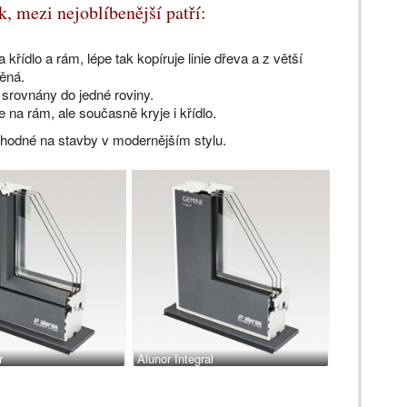
, mezi nejoblíbenější patří:
na křídlo a rám, lépe tak kopíruje linie dřeva a z větší
ěná.
u srovnány do jedné roviny.
ze na rám, ale současně kryje i křídlo.
vhodné na stavby v modernějším stylu.
r
Alunor Integral