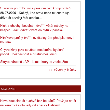
Stavební pouzdra: více prostoru bez kompromisů
28.07.2026
- Každý, kdo staví nebo rekonstruuje,
dříve či později řeší otázku...
Hluk z chodby, bouchání dveří i větší nároky na
bezpečí. Jak vybrat dveře do bytu v paneláku
Hliníkové profily tvoří neviditelný štít před plameny i
kouřem
Chytré kliky jako součást moderního bydlení:
pohodlí, bezpečnost a přístup bez klíčů
Skryté zárubně JAP - luxus, který si zasloužíte
>> všechny články
MAGAZÍN
Nová koupelna či kuchyň bez bourání? Použijte nátěr
na keramické obklady od značky Balakryl