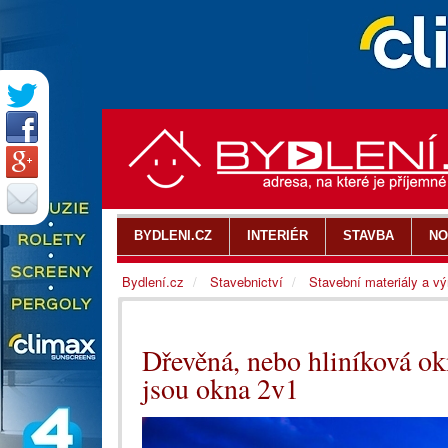
BYDLENI.CZ
INTERIÉR
STAVBA
NO
Bydlení.cz
Stavebnictví
Stavební materiály a v
Dřevěná, nebo hliníková o
jsou okna 2v1