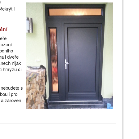
é
řekrýt i
ění
veře
kození
odního
na i dveře
knech nijak
ti hmyzu či
 nebudete s
bou i pro
u a zároveň