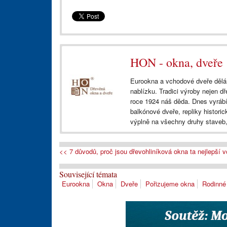
HON - okna, dveře
Eurookna a vchodové dveře dělám
nablízku. Tradici výroby nejen dř
roce 1924 náš děda. Dnes vyráb
balkónové dveře, repliky histor
výplně na všechny druhy staveb
<< 7 důvodů, proč jsou dřevohliníková okna ta nejlepší v
Související témata
Eurookna
Okna
Dveře
Pořizujeme okna
Rodinné