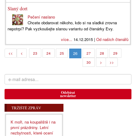
Slaný dort
Pečení naslano
Chcete obdarovat někoho, kdo si na sladké zrovna
nepotrpí? Pak vyzkoušejte slanou variantu od čtenárky Evy.
více...
14.12.2015 |
Od našich čtenářů
26
<<
<
23
24
25
27
28
29
30
>
>>
Odebírat
newsletter
TRŽIŠTĚ ZPRÁV
K moři, na koupaliště i na
první prázdniny. Letní
nezbytnosti, které ocení