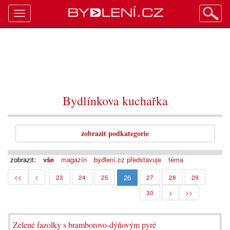
Toggle
navigation
Bydlínkova kuchařka
zobrazit podkategorie
zobrazit:
vše
magazín
bydlení.cz představuje
téma
26
<<
<
23
24
25
27
28
29
30
>
>>
Zelené fazolky s bramborovo-dýňovým pyré