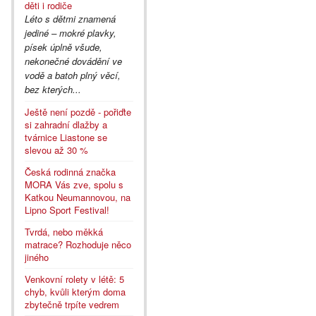
děti i rodiče
Léto s dětmi znamená
jediné – mokré plavky,
písek úplně všude,
nekonečné dovádění ve
vodě a batoh plný věcí,
bez kterých...
Ještě není pozdě - pořiďte
si zahradní dlažby a
tvárnice Liastone se
slevou až 30 %
Česká rodinná značka
MORA Vás zve, spolu s
Katkou Neumannovou, na
Lipno Sport Festival!
Tvrdá, nebo měkká
matrace? Rozhoduje něco
jiného
Venkovní rolety v létě: 5
chyb, kvůli kterým doma
zbytečně trpíte vedrem