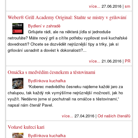
více...
27.06.2016 |
sm
Weber® Grill Academy Original: Staňte se mistry v grilování
Bydlení v zahradě
Grilujete rádi, ale na některá jídla si jednoduše
netroufáte? Máte nový gril a cítíte potřebu vypilovat své kuchařské
dovednosti? Chcete se dozvědět nejrůznější tipy a triky, jak si
grilování usnadnit a dovést k dokonalosti?...
více...
21.06.2016 |
PR
Omáčka s medvědím česnekem a těstovinami
Bydlínkova kuchařka
“Koberec medvědího česneku najdeme každé jaro za
chalupou, tak každý rok vymýšlíme nejrůznější možnosti, jak ho
využít. Nedávno jsme si pochutnali na omáčce s těstovinami,”
napsal nám čtenář Pavel.
více...
27.04.2016 |
Od našich čtenářů
Voňavé kuřecí kari
Bydlínkova kuchařka