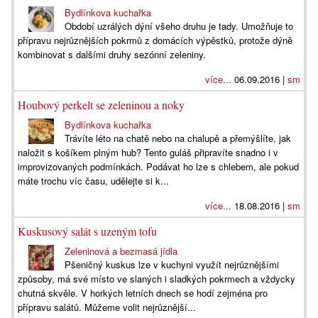
Bydlínkova kuchařka
Období uzrálých dýní všeho druhu je tady. Umožňuje to
přípravu nejrůznějších pokrmů z domácích výpěstků, protože dýně
kombinovat s dalšími druhy sezónní zeleniny.
více...
06.09.2016 |
sm
Houbový perkelt se zeleninou a noky
Bydlínkova kuchařka
Trávíte léto na chatě nebo na chalupě a přemýšlíte, jak
naložit s košíkem plným hub? Tento guláš připravíte snadno i v
improvizovaných podmínkách. Podávat ho lze s chlebem, ale pokud
máte trochu víc času, udělejte si k...
více...
18.08.2016 |
sm
Kuskusový salát s uzeným tofu
Zeleninová a bezmasá jídla
Pšeničný kuskus lze v kuchyni využít nejrůznějšími
způsoby, má své místo ve slaných i sladkých pokrmech a vždycky
chutná skvěle. V horkých letních dnech se hodí zejména pro
přípravu salátů. Můžeme volit nejrůznější...