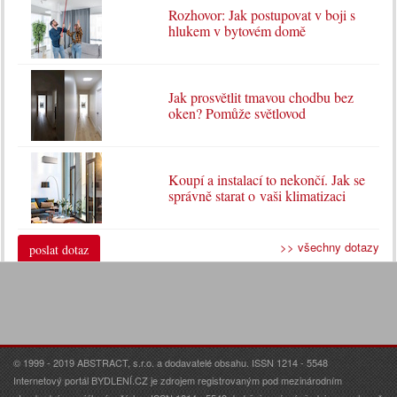
Rozhovor: Jak postupovat v boji s
hlukem v bytovém domě
Jak prosvětlit tmavou chodbu bez
oken? Pomůže světlovod
Koupí a instalací to nekončí. Jak se
správně starat o vaši klimatizaci
>> všechny dotazy
poslat dotaz
© 1999 - 2019 ABSTRACT, s.r.o. a dodavatelé obsahu. ISSN 1214 - 5548
Internetový portál BYDLENÍ.CZ je zdrojem registrovaným pod mezinárodním