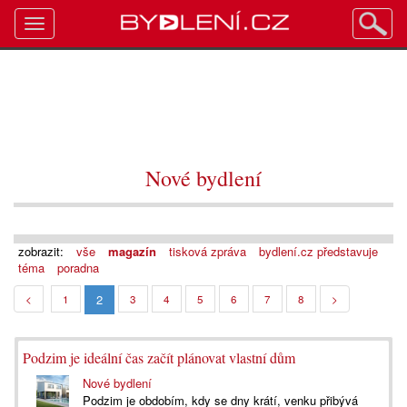
Toggle
navigation
Nové bydlení
zobrazit:
vše
magazín
tisková zpráva
bydlení.cz představuje
téma
poradna
2
<
1
3
4
5
6
7
8
>
Podzim je ideální čas začít plánovat vlastní dům
Nové bydlení
Podzim je obdobím, kdy se dny krátí, venku přibývá