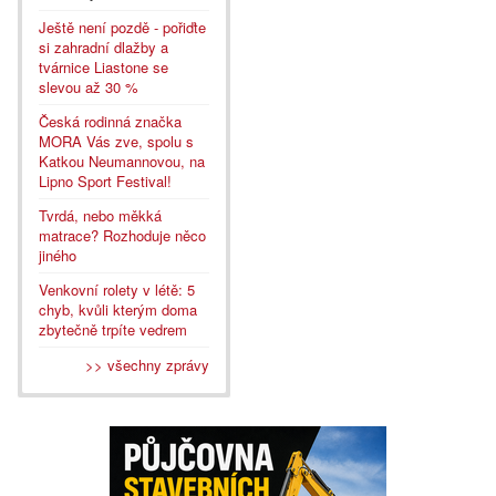
Ještě není pozdě - pořiďte
si zahradní dlažby a
tvárnice Liastone se
slevou až 30 %
Česká rodinná značka
MORA Vás zve, spolu s
Katkou Neumannovou, na
Lipno Sport Festival!
Tvrdá, nebo měkká
matrace? Rozhoduje něco
jiného
Venkovní rolety v létě: 5
chyb, kvůli kterým doma
zbytečně trpíte vedrem
>> všechny zprávy