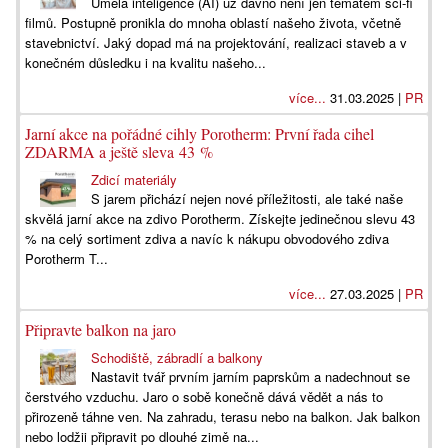
Umělá inteligence (AI) už dávno není jen tématem sci-fi
filmů. Postupně pronikla do mnoha oblastí našeho života, včetně
stavebnictví. Jaký dopad má na projektování, realizaci staveb a v
konečném důsledku i na kvalitu našeho...
více...
31.03.2025 |
PR
Jarní akce na pořádné cihly Porotherm: První řada cihel
ZDARMA a ještě sleva 43 %
Zdicí materiály
S jarem přichází nejen nové příležitosti, ale také naše
skvělá jarní akce na zdivo Porotherm. Získejte jedinečnou slevu 43
% na celý sortiment zdiva a navíc k nákupu obvodového zdiva
Porotherm T...
více...
27.03.2025 |
PR
Připravte balkon na jaro
Schodiště, zábradlí a balkony
Nastavit tvář prvním jarním paprskům a nadechnout se
čerstvého vzduchu. Jaro o sobě konečně dává vědět a nás to
přirozeně táhne ven. Na zahradu, terasu nebo na balkon. Jak balkon
nebo lodžii připravit po dlouhé zimě na...