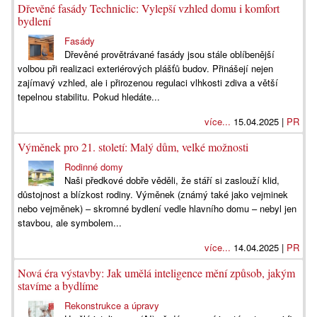
Dřevěné fasády Techniclic: Vylepší vzhled domu i komfort
bydlení
Fasády
Dřevěné provětrávané fasády jsou stále oblíbenější
volbou při realizaci exteriérových plášťů budov. Přinášejí nejen
zajímavý vzhled, ale i přirozenou regulaci vlhkosti zdiva a větší
tepelnou stabilitu. Pokud hledáte...
více...
15.04.2025 |
PR
Výměnek pro 21. století: Malý dům, velké možnosti
Rodinné domy
Naši předkové dobře věděli, že stáří si zaslouží klid,
důstojnost a blízkost rodiny. Výměnek (známý také jako vejminek
nebo vejměnek) – skromné bydlení vedle hlavního domu – nebyl jen
stavbou, ale symbolem...
více...
14.04.2025 |
PR
Nová éra výstavby: Jak umělá inteligence mění způsob, jakým
stavíme a bydlíme
Rekonstrukce a úpravy