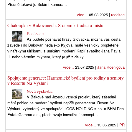
Přesně taková je Solární kamera...
více...
05.08.2025 |
redakce
Chaloupka v Bukovanech. S citem k tradici a místu
Realizace
Až budete poznávat krásy Slovácka, možná vás cesta
zavede i do Bukovan nedaleko Kyjova, malé vesničky propletené
vinařskými uličkami, s unikátní moderní Kaplí svatého Jana Pavla
II. nebo větrným mlýnem, který je již z dálky...
více...
23.07.2025 |
Jana Koenigová
Spojujeme generace: Harmonické bydlení pro rodiny a seniory
v Resortu Na Výsluní
Nová výstavba
V Bakově nad Jizerou vzniká projekt, který zásadně
mění pohled na moderní bydlení napříč generacemi. Resort Na
Výsluní, vytvořený ve spolupráci LOOS HOLDING s.r.o. a BHM Real
EstateGamma a.s., představuje inovativní koncept...
více...
13.05.2025 |
PR