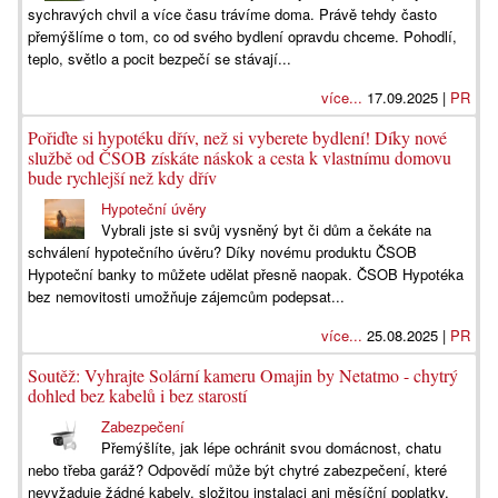
sychravých chvil a více času trávíme doma. Právě tehdy často
přemýšlíme o tom, co od svého bydlení opravdu chceme. Pohodlí,
teplo, světlo a pocit bezpečí se stávají...
více...
17.09.2025 |
PR
Pořiďte si hypotéku dřív, než si vyberete bydlení! Díky nové
službě od ČSOB získáte náskok a cesta k vlastnímu domovu
bude rychlejší než kdy dřív
Hypoteční úvěry
Vybrali jste si svůj vysněný byt či dům a čekáte na
schválení hypotečního úvěru? Díky novému produktu ČSOB
Hypoteční banky to můžete udělat přesně naopak. ČSOB Hypotéka
bez nemovitosti umožňuje zájemcům podepsat...
více...
25.08.2025 |
PR
Soutěž: Vyhrajte Solární kameru Omajin by Netatmo - chytrý
dohled bez kabelů i bez starostí
Zabezpečení
Přemýšlíte, jak lépe ochránit svou domácnost, chatu
nebo třeba garáž? Odpovědí může být chytré zabezpečení, které
nevyžaduje žádné kabely, složitou instalaci ani měsíční poplatky.