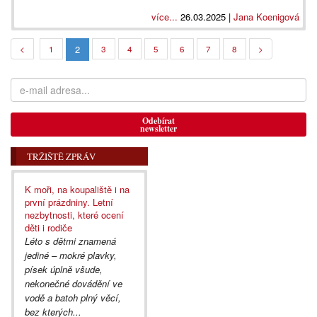
více...
26.03.2025 |
Jana Koenigová
2
<
1
3
4
5
6
7
8
>
Odebírat
newsletter
TRŽIŠTĚ ZPRÁV
K moři, na koupaliště i na
první prázdniny. Letní
nezbytnosti, které ocení
děti i rodiče
Léto s dětmi znamená
jediné – mokré plavky,
písek úplně všude,
nekonečné dovádění ve
vodě a batoh plný věcí,
bez kterých...