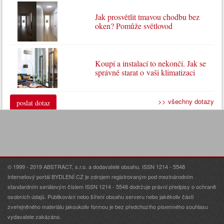
Jak prosvětlit tmavou chodbu bez
oken? Pomůže světlovod
Koupí a instalací to nekončí. Jak se
správně starat o vaši klimatizaci
>> všechny dotazy
poslat dotaz
© 1999 - 2019 ABSTRACT, s.r.o. a dodavatelé obsahu. ISSN 1214 - 5548
Internetový portál BYDLENÍ.CZ je zdrojem registrovaným pod mezinárodním
standardním seriálovým číslem ISSN 1214 - 5548 dodržuje právní předpisy o ochraně
osobních údajů. Publikování nebo šíření obsahu serveru nebo jakékoliv části
zveřejněného materiálu jakoukoliv formou je bez předchozího písemného souhlasu
vydavatele zakázáno.