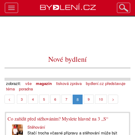
Toggle
navigation
Nové bydlení
zobrazit:
vše
magazín
tisková zpráva
bydlení.cz představuje
téma
poradna
8
<
3
4
5
6
7
9
10
>
Co zařídit před stěhováním? Myslete hlavně na 3 „S“
Stěhování
Stačí trocha včasné přípravy a stěhování může být