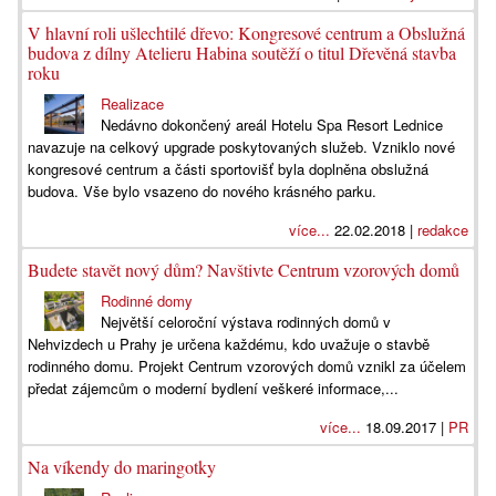
V hlavní roli ušlechtilé dřevo: Kongresové centrum a Obslužná
budova z dílny Atelieru Habina soutěží o titul Dřevěná stavba
roku
Realizace
Nedávno dokončený areál Hotelu Spa Resort Lednice
navazuje na celkový upgrade poskytovaných služeb. Vzniklo nové
kongresové centrum a části sportovišť byla doplněna obslužná
budova. Vše bylo vsazeno do nového krásného parku.
více...
22.02.2018 |
redakce
Budete stavět nový dům? Navštivte Centrum vzorových domů
Rodinné domy
Největší celoroční výstava rodinných domů v
Nehvizdech u Prahy je určena každému, kdo uvažuje o stavbě
rodinného domu. Projekt Centrum vzorových domů vznikl za účelem
předat zájemcům o moderní bydlení veškeré informace,...
více...
18.09.2017 |
PR
Na víkendy do maringotky