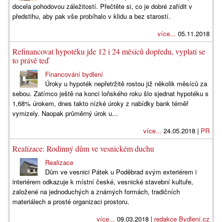
docela pohodovou záležitostí. Přečtěte si, co je dobré zařídit v
předstihu, aby pak vše probíhalo v klidu a bez starostí.
více...
05.11.2018
Refinancovat hypotéku jde 12 i 24 měsíců dopředu, vyplatí se
to právě teď
Financování bydlení
Úroky u hypoték nepřetržitě rostou již několik měsíců za
sebou. Zatímco ještě na konci loňského roku šlo sjednat hypotéku s
1,68% úrokem, dnes takto nízké úroky z nabídky bank téměř
vymizely. Naopak průměrný úrok u...
více...
24.05.2018 |
PR
Realizace: Rodinný dům ve vesnickém duchu
Realizace
Dům ve vesnici Pátek u Poděbrad svým exteriérem i
interiérem odkazuje k místní české, vesnické stavební kultuře,
založené na jednoduchých a známých formách, tradičních
materiálech a prosté organizaci prostoru.
více...
09.03.2018 |
redakce Bydlení.cz