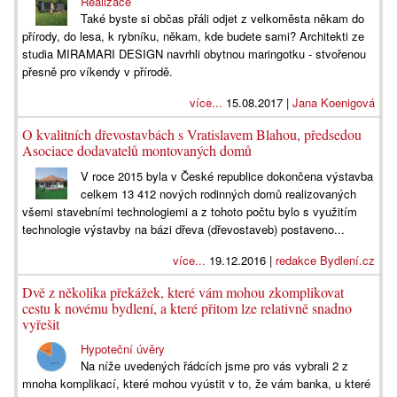
Realizace
Také byste si občas přáli odjet z velkoměsta někam do
přírody, do lesa, k rybníku, někam, kde budete sami? Architekti ze
studia MIRAMARI DESIGN navrhli obytnou maringotku - stvořenou
přesně pro víkendy v přírodě.
více...
15.08.2017 |
Jana Koenigová
O kvalitních dřevostavbách s Vratislavem Blahou, předsedou
Asociace dodavatelů montovaných domů
V roce 2015 byla v České republice dokončena výstavba
celkem 13 412 nových rodinných domů realizovaných
všemi stavebními technologiemi a z tohoto počtu bylo s využitím
technologie výstavby na bázi dřeva (dřevostaveb) postaveno...
více...
19.12.2016 |
redakce Bydlení.cz
Dvě z několika překážek, které vám mohou zkomplikovat
cestu k novému bydlení, a které přitom lze relativně snadno
vyřešit
Hypoteční úvěry
Na níže uvedených řádcích jsme pro vás vybrali 2 z
mnoha komplikací, které mohou vyústit v to, že vám banka, u které