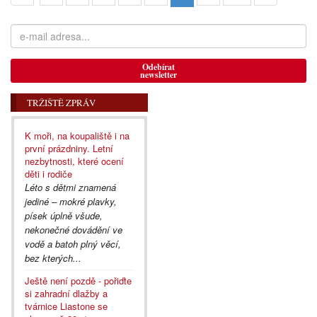
Odebírat
newsletter
TRŽIŠTĚ ZPRÁV
K moři, na koupaliště i na
první prázdniny. Letní
nezbytnosti, které ocení
děti i rodiče
Léto s dětmi znamená
jediné – mokré plavky,
písek úplně všude,
nekonečné dovádění ve
vodě a batoh plný věcí,
bez kterých...
Ještě není pozdě - pořiďte
si zahradní dlažby a
tvárnice Liastone se