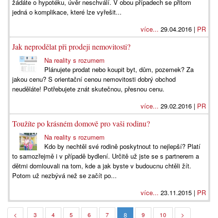
žádáte o hypotéku, úvěr neschválí. V obou případech se přitom
jedná o komplikace, které lze vyřešit...
více...
29.04.2016 |
PR
Jak neprodělat při prodeji nemovitosti?
Na reality s rozumem
Plánujete prodat nebo koupit byt, dům, pozemek? Za
jakou cenu? S orientační cenou nemovitosti dobrý obchod
neuděláte! Potřebujete znát skutečnou, přesnou cenu.
více...
29.02.2016 |
PR
Toužíte po krásném domově pro vaši rodinu?
Na reality s rozumem
Kdo by nechtěl své rodině poskytnout to nejlepší? Platí
to samozřejmě i v případě bydlení. Určitě už jste se s partnerem a
dětmi domlouvali na tom, kde a jak byste v budoucnu chtěli žít.
Potom už nezbývá než se začít po...
více...
23.11.2015 |
PR
8
<
3
4
5
6
7
9
10
>