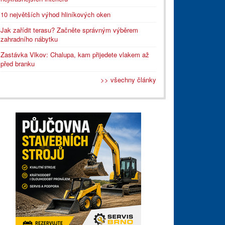
10 největších výhod hliníkových oken
Jak zařídit terasu? Začněte správným výběrem
zahradního nábytku
Zastávka Vlkov: Chalupa, kam přijedete vlakem až
před branku
>> všechny články