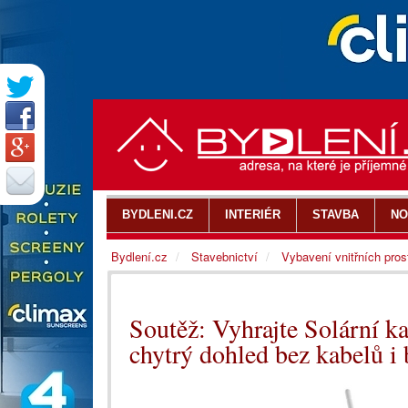
BYDLENI.CZ
INTERIÉR
STAVBA
NO
Bydlení.cz
Stavebnictví
Vybavení vnitřních pros
Soutěž: Vyhrajte Solární 
chytrý dohled bez kabelů i 