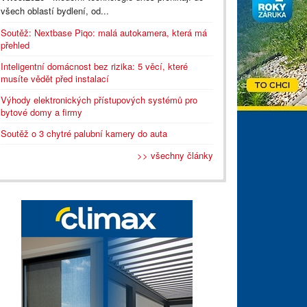
všech oblastí bydlení, od...
Soutěž: Nextbase Piqo: malá autokamera, která má
přehled
Inteligentní domácnost bez rizika: 5 věcí, které
musíte vědět před instalací
Výhody elektronických přístupových systémů pro
bytové domy a firmy
Soutěž o 3 chytré palubní kamery do auta
>> všechny články