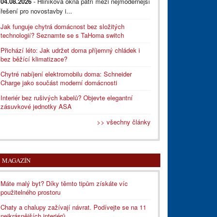
04.08.2026
- Hliníková okna patří mezi nejmodernější
řešení pro novostavby i...
Jak funguje chytrá domácnost bez složitých
technologií? Seznamte se s TaHoma switch
Přichází léto: Jak udržet doma příjemný chládek i
bez běžící klimatizace?
Chytré nabíjení elektromobilu doma: Schneider
Charge jako součást moderní domácnosti
Interiér bez rušivých kabelů? Objevte elegantní
zásuvkové jednotky ASA
>> všechny články
MAGAZÍN
Máte malý byt? Díky těmto tipům získáte víc
použitelného prostoru
Chaty a chalupy zažívají návrat. Podívejte se na 11
nejkrásnějších interiérů