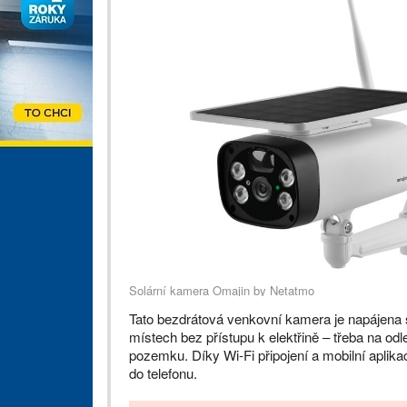
Solární kamera Omajin by Netatmo
Tato bezdrátová venkovní kamera je napájena s
místech bez přístupu k elektřině – třeba na o
pozemku. Díky Wi-Fi připojení a mobilní aplik
do telefonu.