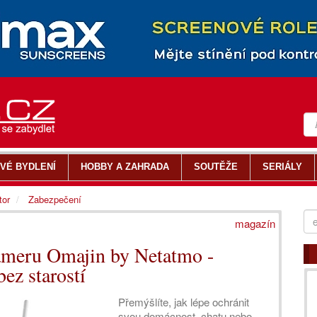
VÉ BYDLENÍ
HOBBY A ZAHRADA
SOUTĚŽE
SERIÁLY
tor
Zabezpečení
magazín
kameru Omajin by Netatmo -
bez starostí
Přemýšlíte, jak lépe ochránit
svou domácnost, chatu nebo