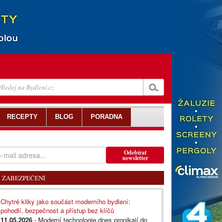
RECEPTY
BLOG
PORADNA
Odebírat
newsletter
ZABEZPEČENÍ
Chytré kliky jako součást moderního bydlení:
pohodlí, bezpečnost a přístup bez klíčů
11.05.2026
- Moderní technologie dnes pronikají do