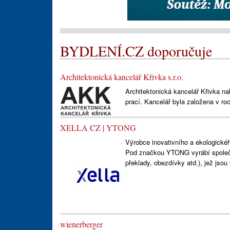
BYDLENÍ.CZ doporučuje
Architektonická kancelář Křivka s.r.o.
Architektonická kancelář Křivka na
prací. Kancelář byla založena v ro
XELLA CZ | YTONG
Výrobce inovativního a ekologické
Pod značkou YTONG vyrábí společn
překlady, obezdívky atd.), jež jso
wienerberger