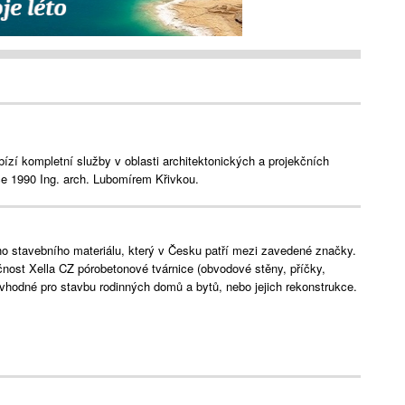
bízí kompletní služby v oblasti architektonických a projekčních
ce 1990 Ing. arch. Lubomírem Křivkou.
ho stavebního materiálu, který v Česku patří mezi zavedené značky.
ost Xella CZ pórobetonové tvárnice (obvodové stěny, příčky,
u vhodné pro stavbu rodinných domů a bytů, nebo jejich rekonstrukce.