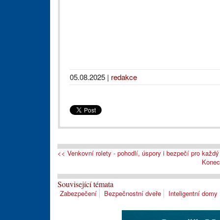
05.08.2025
|
redakce
<< Venkovní rolety - pohodlí, úspory i bezpečí pro každ
Konec 
Související témata
Zabezpečení
Bezpečnostní dveře
Inteligentní domy