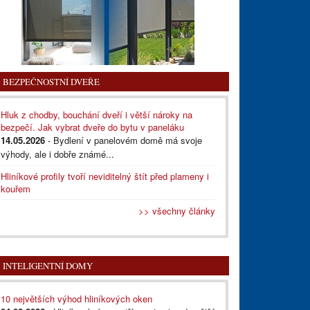
BEZPEČNOSTNÍ DVEŘE
Hluk z chodby, bouchání dveří i větší nároky na
bezpečí. Jak vybrat dveře do bytu v paneláku
14.05.2026
- Bydlení v panelovém domě má svoje
výhody, ale i dobře známé...
Hliníkové profily tvoří neviditelný štít před plameny i
kouřem
>> všechny články
INTELIGENTNÍ DOMY
10 největších výhod hliníkových oken