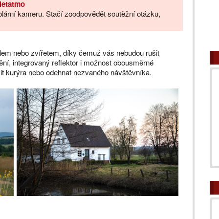
Netatmo
olární kameru. Stačí zoodpovědět soutěžní otázku,
dlem nebo zvířetem, díky čemuž vás nebudou rušit
ění, integrovaný reflektor i možnost obousměrné
vit kurýra nebo odehnat nezvaného návštěvníka.