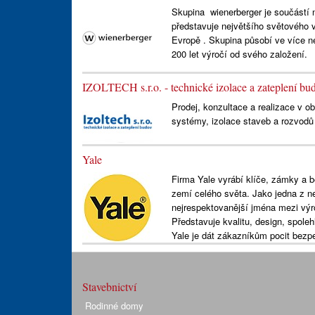
Skupina wienerberger je součástí 
představuje největšího světového v
Evropě . Skupina působí ve více n
200 let výročí od svého založení.
IZOLTECH s.r.o. - technické izolace a zateplení bu
Prodej, konzultace a realizace v o
systémy, izolace staveb a rozvodů t
Yale
Firma Yale vyrábí klíče, zámky a 
zemí celého světa. Jako jedna z n
nejrespektovanější jména mezi výro
Představuje kvalitu, design, spoleh
Yale je dát zákazníkům pocit bezpeč
Stavebnictví
Rodinné domy