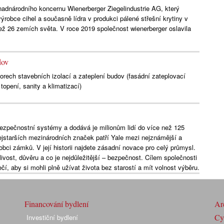
nadnárodního koncernu Wienerberger Ziegelindustrie AG, který
ýrobce cihel a současně lídra v produkci pálené střešní krytiny v
ež 26 zemích světa. V roce 2019 společnost wienerberger oslavila
dov
borech stavebních izolací a zateplení budov (fasádní zateplovací
opení, sanity a klimatizací)
bezpečnostní systémy a dodává je milionům lidí do více než 125
ejstarších mezinárodních značek patří Yale mezi nejznámější a
bci zámků. V její historii najdete zásadní novace pro celý průmysl.
livost, důvěru a co je nejdůležitější – bezpečnost. Cílem společnosti
í, aby si mohli plně užívat života bez starostí a mít volnost výběru.
Financování bydlení
Arc
Cyk
Investiční bydlení