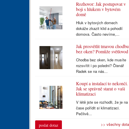
Rozhovor: Jak postupovat v
boji s hlukem v bytovém
domě
Hluk v bytových domech
dokáže zkazit klid a pohodlí
domova. Často nevíme,...
Jak prosvětlit tmavou chodbu
bez oken? Pomůže světlovod
Chodba bez oken, kde musíte
rozsvítit i po poledni? Čtenář
Radek se na nás...
Koupí a instalací to nekončí.
Jak se správně starat o vaši
klimatizaci
V létě jste se rozhodli, že je na
čase pořídit si klimatizaci.
Pečlivě...
>> všechny dot
poslat dotaz