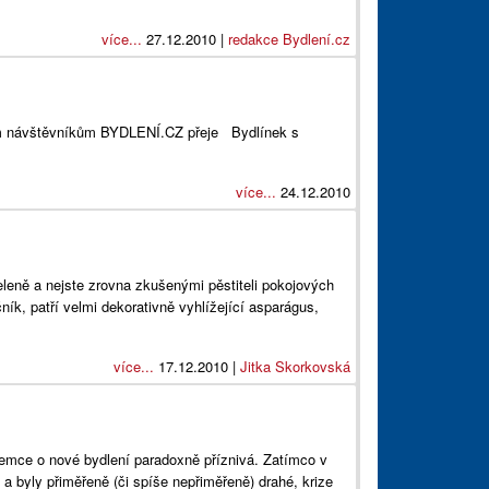
více...
27.12.2010 |
redakce Bydlení.cz
šem návštěvníkům BYDLENÍ.CZ přeje Bydlínek s
více...
24.12.2010
zeleně a nejste zrovna zkušenými pěstiteli pokojových
čník, patří velmi dekorativně vyhlížející asparágus,
více...
17.12.2010 |
Jitka Skorkovská
ájemce o nové bydlení paradoxně příznivá. Zatímco v
a byly přiměřeně (či spíše nepřiměřeně) drahé, krize