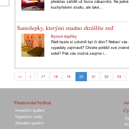
představ zařídili už tisíce zákazníků. Na jed
kuchyňském studiu, ale také...
Samolepky, kterými snadno zkrášlíte zeď
Bytové doplňky
Rádi byste si zútulnili byt či dům? Nebaví vás
vypadaly zajímavě? Chcete potěšit své známé
sobě? Pak vás možná zaujme i...
20
<<
<
17
18
19
21
22
23
Financování bydlení
Arc
Cyk
Investiční bydlení
Hypoteční úvěry
Vy
Stavební spoření
Pr