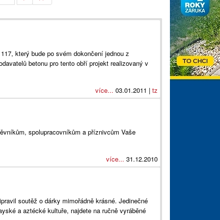
 117, který bude po svém dokončení jednou z
davatelů betonu pro tento obří projekt realizovaný v
více...
03.01.2011 |
tz
těvníkům, spolupracovníkům a příznivcům Vaše
více...
31.12.2010
ipravil soutěž o dárky mimořádně krásné. Jedinečné
ayské a aztécké kultuře, najdete na ručně vyráběné