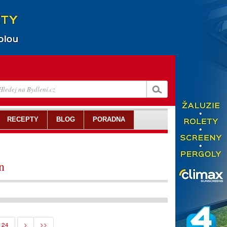
RECEPTY
BLOG
PORADNA
n
24
>
>>