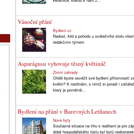
keramice, kterou k nám z...
Vánoční přání
Bydlení.cz
Radost, klid a pohodu u svátečního stolu v
redakčním týmem
Asparágusu vyhovuje těsný květináč
Zimní zahrady
Chtěli byste osvěžit své bydlení přítomností 
květin? K rostlinám, s nimiž si poradí i začáte
který je poměrně...
Bydlení na přání v Barevných Letňanech
Nové byty
Současná situace na trhu s realitami je pro z
době hospodářského růstu byl bytů nedostatek 