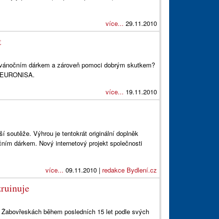
více...
29.11.2010
t
ím vánočním dárkem a zároveň pomoci dobrým skutkem?
ce EURONISA.
více...
19.11.2010
 soutěže. Výhrou je tentokrát originální doplněk
čním dárkem. Nový internetový projekt společnosti
více...
09.11.2010 |
redakce Bydlení.cz
zruinuje
ě Žabovřeskách během posledních 15 let podle svých