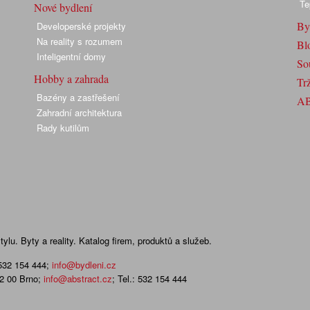
Te
Nové bydlení
By
Developerské projekty
Na reality s rozumem
Bl
Inteligentní domy
So
Hobby a zahrada
Trž
Bazény a zastřešení
A
Zahradní architektura
Rady kutilům
lu. Byty a reality. Katalog firem, produktů a služeb.
 532 154 444
;
info@bydleni.cz
02 00 Brno;
info@abstract.cz
; Tel.: 532 154 444