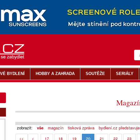
VÉ BYDLENÍ
HOBBY A ZAHRADA
SOUTĚŽE
SERIÁLY
Magazí
zobrazit:
vše
magazín
tisková zpráva
bydlení.cz představuje
20
<<
<
17
18
19
21
22
23