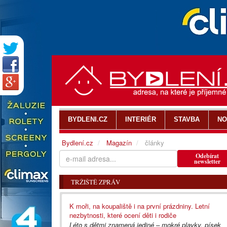
BYDLENI.CZ
INTERIÉR
STAVBA
NO
Bydlení.cz
Magazín
články
Odebírat
newsletter
TRŽIŠTĚ ZPRÁV
K moři, na koupaliště i na první prázdniny. Letní
nezbytnosti, které ocení děti i rodiče
Léto s dětmi znamená jediné – mokré plavky, písek