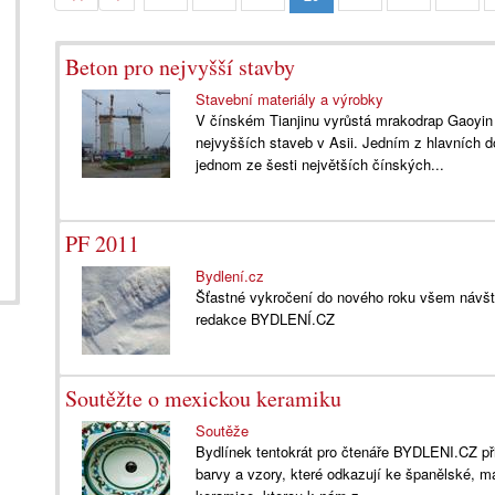
Beton pro nejvyšší stavby
Stavební materiály a výrobky
V čínském Tianjinu vyrůstá mrakodrap Gaoyin
nejvyšších staveb v Asii. Jedním z hlavních do
jednom ze šesti největších čínských...
PF 2011
Bydlení.cz
Šťastné vykročení do nového roku všem návš
redakce BYDLENÍ.CZ
Soutěžte o mexickou keramiku
Soutěže
Bydlínek tentokrát pro čtenáře BYDLENI.CZ př
barvy a vzory, které odkazují ke španělské, m