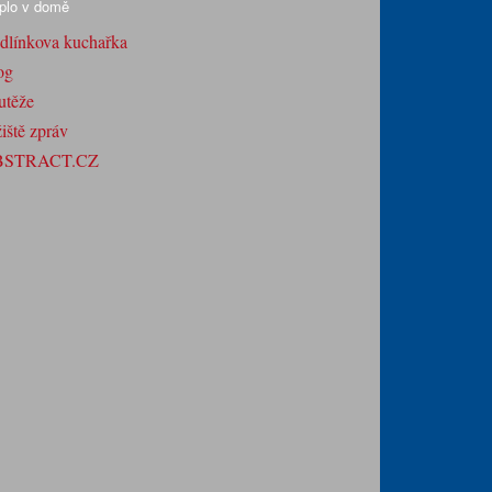
plo v domě
dlínkova kuchařka
og
utěže
iště zpráv
BSTRACT.CZ