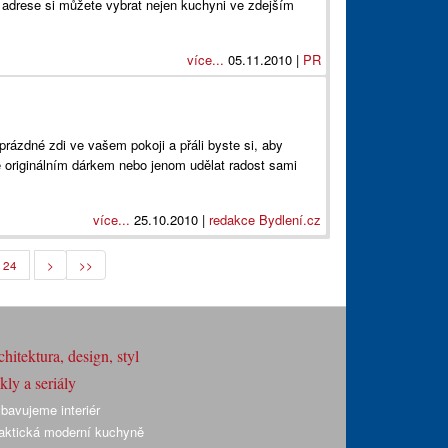
né adrese si můžete vybrat nejen kuchyni ve zdejším
více...
05.11.2010 |
PR
 prázdné zdi ve vašem pokoji a přáli byste si, aby
 originálním dárkem nebo jenom udělat radost sami
více...
25.10.2010 |
redakce Bydlení.cz
24
>
>>
hitektura, design, styl
ly a seriály
bavujeme interiér
aktická moderní kuchyně