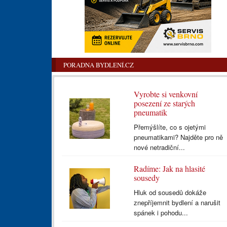
PORADNA BYDLENÍ.CZ
Vyrobte si venkovní
posezení ze starých
pneumatik
Přemýšlíte, co s ojetými
pneumatikami? Najděte pro ně
nové netradiční...
Radíme: Jak na hlasité
sousedy
Hluk od sousedů dokáže
znepříjemnit bydlení a narušit
spánek i pohodu...