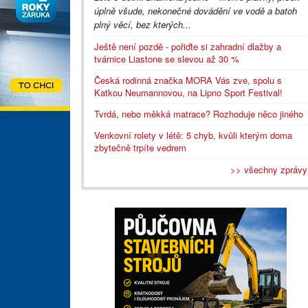
úplně všude, nekonečné dovádění ve vodě a batoh
plný věcí, bez kterých...
Ještě není pozdě - pořiďte si zahradní dlažby a
tvárnice Liastone se slevou až 30 %
Česká rodinná značka MORA Vás zve, spolu s
Katkou Neumannovou, na Lipno Sport Festival!
Tvrdá, nebo měkká matrace? Rozhoduje něco jiného
Venkovní rolety v létě: 5 chyb, kvůli kterým doma
zbytečně trpíte vedrem
>> všechny zprávy