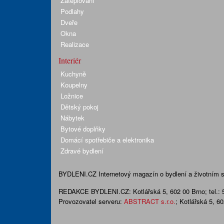
Zateplování
Podlahy
Dveře
Okna
Realizace
Interiér
Kuchyně
Koupelny
Ložnice
Dětský pokoj
Nábytek
Bytové doplňky
Domácí spotřebiče a elektronika
Zdravé bydlení
BYDLENI.CZ
Internetový magazín o bydlení a životním sty
REDAKCE BYDLENI.CZ:
Kotlářská 5, 602 00 Brno;
tel.:
Provozovatel serveru:
ABSTRACT s.r.o.
; Kotlářská 5, 6