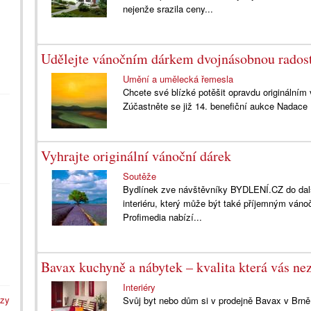
nejenže srazila ceny...
Udělejte vánočním dárkem dvojnásobnou rados
Umění a umělecká řemesla
Chcete své blízké potěšit opravdu origináln
Zúčastněte se již 14. benefiční aukce Nada
Vyhrajte originální vánoční dárek
Soutěže
Bydlínek zve návštěvníky BYDLENÍ.CZ do další
interiéru, který může být také příjemným váno
Profimedia nabízí...
Bavax kuchyně a nábytek – kvalita která vás ne
Interiéry
azy
Svůj byt nebo dům si v prodejně Bavax v Brn