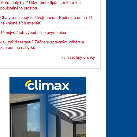
Máte malý byt? Díky těmto tipům získáte víc
použitelného prostoru
Chaty a chalupy zažívají návrat. Podívejte se na 11
nejkrásnějších interiérů
10 největších výhod hliníkových oken
Jak zařídit terasu? Začněte správným výběrem
zahradního nábytku
>> všechny články