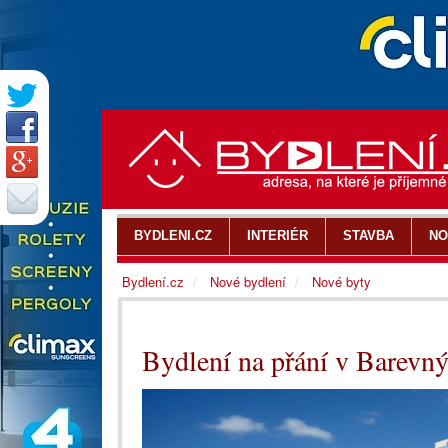
BYDLENI.CZ
INTERIÉR
STAVBA
NO
Bydlení.cz
Nové bydlení
Nové byty
Bydlení na přání v Barevn