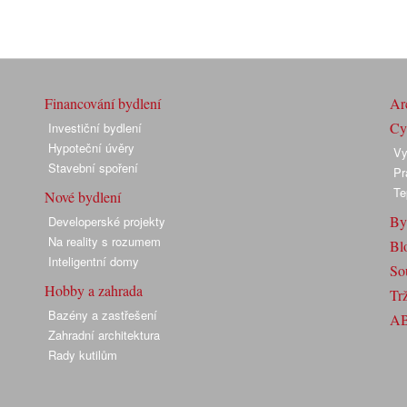
Financování bydlení
Arc
Cyk
Investiční bydlení
Hypoteční úvěry
Vy
Stavební spoření
Pr
Te
Nové bydlení
By
Developerské projekty
Na reality s rozumem
Bl
Inteligentní domy
So
Hobby a zahrada
Trž
Bazény a zastřešení
A
Zahradní architektura
Rady kutilům