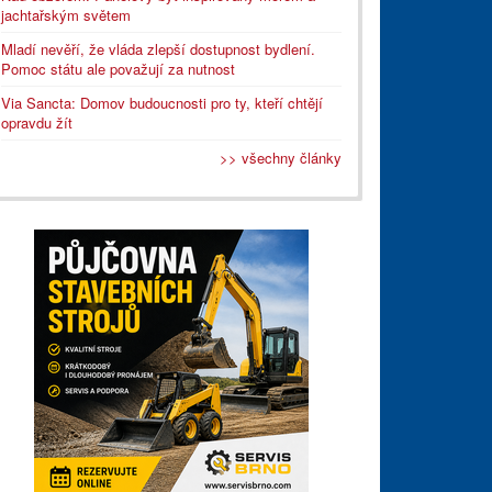
jachtařským světem
Mladí nevěří, že vláda zlepší dostupnost bydlení.
Pomoc státu ale považují za nutnost
Via Sancta: Domov budoucnosti pro ty, kteří chtějí
opravdu žít
>> všechny články