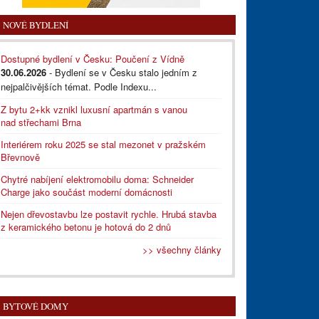
NOVÉ BYDLENÍ
Dostupné bydlení v Česku: Poučení z Vídně
30.06.2026
- Bydlení se v Česku stalo jedním z
nejpalčivějších témat. Podle Indexu...
Z bytu 2+kk vznikl luxusní apartmán s vanou
nad střechami Brna
Interiérem roku 2025 se stal mezonet v pražském
Břevnově
Chytré nabíjení elektromobilu doma: Schneider
Charge jako součást moderní domácnosti
Nejen dřevostavbu lze postavit rychle. Hrubá stavba
z keramického betonu je hotová do 2 dnů
>> všechny články
BYTOVÉ DOMY