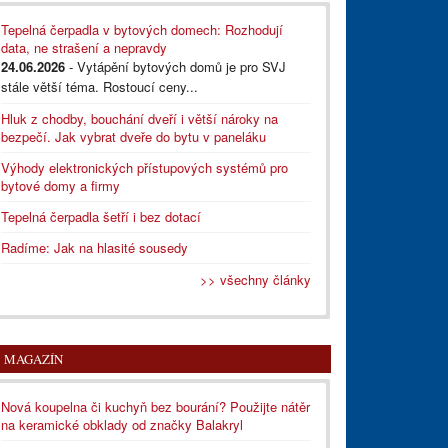
Tepelná čerpadla v bytových domech: Rozhodují
data, ne strašení a nepravdy
24.06.2026
- Vytápění bytových domů je pro SVJ
stále větší téma. Rostoucí ceny...
Hluk z chodby, bouchání dveří i větší nároky na
bezpečí. Jak vybrat dveře do bytu v paneláku
Výhody elektronických přístupových systémů pro
bytové domy a firmy
Tepelná čerpadla šetří i bez dotací
Radíme: Jak na hlasité sousedy
>> všechny články
MAGAZÍN
Nová koupelna či kuchyň bez bourání? Použijte nátěr
na keramické obklady od značky Balakryl