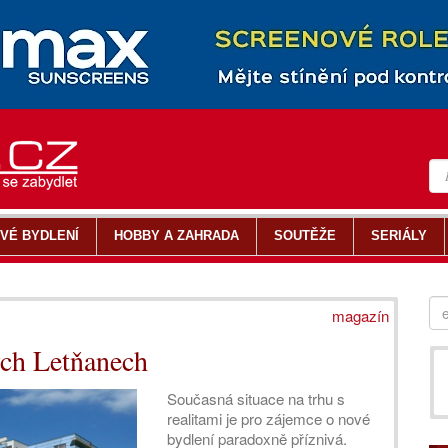
VÉ BYDLENÍ
HOBBY A ZAHRADA
SOUTĚŽE
SERIÁLY
magazín
ých Letňanech
Současná situace na trhu s
realitami je pro zájemce o nové
bydlení paradoxně příznivá.