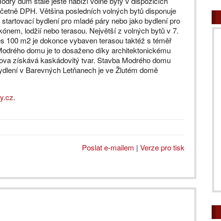
rý dům stále ještě nabízí volné byty v dispozicích
včetně DPH. Většina posledních volných bytů disponuje
 startovací bydlení pro mladé páry nebo jako bydlení pro
ónem, lodžií nebo terasou. Největší z volných bytů v 7.
řes 100 m2 je dokonce vybaven terasou taktéž s téměř
odrého domu je to dosaženo díky architektonickému
udova získává kaskádovitý tvar. Stavba Modrého domu
bydlení v Barevných Letňanech je ve Žlutém domě
y.cz
.
Poslat e-mailem
|
Verze pro tisk