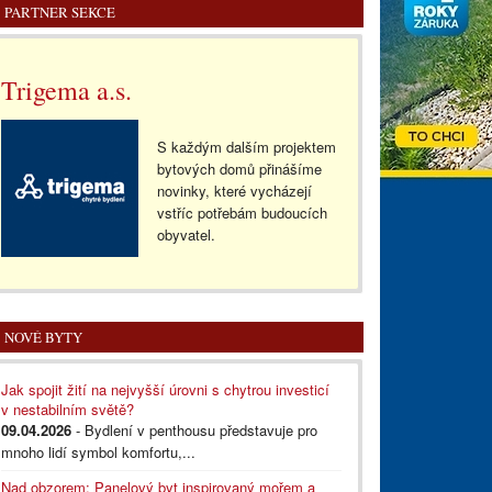
PARTNER SEKCE
Trigema a.s.
S každým dalším projektem
bytových domů přinášíme
novinky, které vycházejí
vstříc potřebám budoucích
obyvatel.
NOVÉ BYTY
Jak spojit žití na nejvyšší úrovni s chytrou investicí
v nestabilním světě?
09.04.2026
- Bydlení v penthousu představuje pro
mnoho lidí symbol komfortu,...
Nad obzorem: Panelový byt inspirovaný mořem a