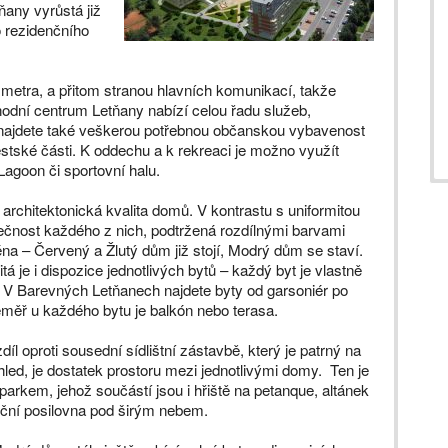
ňany vyrůstá již
o rezidenčního
 metra, a přitom stranou hlavních komunikací, takže
odní centrum Letňany nabízí celou řadu služeb,
ti najdete také veškerou potřebnou občanskou vybavenost
ěstské části. K oddechu a k rekreaci je možno využít
agoon či sportovní halu.
 architektonická kvalita domů. V kontrastu s uniformitou
ečnost každého z nich, podtržená rozdílnými barvami
na – Červený a Žlutý dům již stojí, Modrý
dům se staví.
á je i dispozice jednotlivých bytů – každý byt je vlastně
. V Barevných Letňanech najdete byty od garsoniér po
měř u každého bytu je balkón nebo terasa.
zdíl oproti sousední sídlištní zástavbě, který je patrný na
hled, je dostatek prostoru mezi jednotlivými domy. Ten je
parkem, jehož součástí jsou i hřiště na petanque, altánek
iční posilovna pod širým nebem.