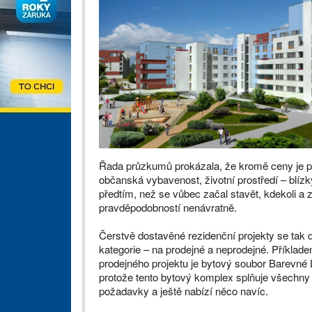
Řada průzkumů prokázala, že kromě ceny je pro k
občanská vybavenost, životní prostředí – blízk
předtím, než se vůbec začal stavět, kdekoli a z
pravděpodobností nenávratně.
Čerstvě dostavěné rezidenční projekty se tak d
kategorie – na prodejné a neprodejné. Příklad
prodejného projektu je bytový soubor Barevné 
protože tento bytový komplex splňuje všechn
požadavky a ještě nabízí něco navíc.