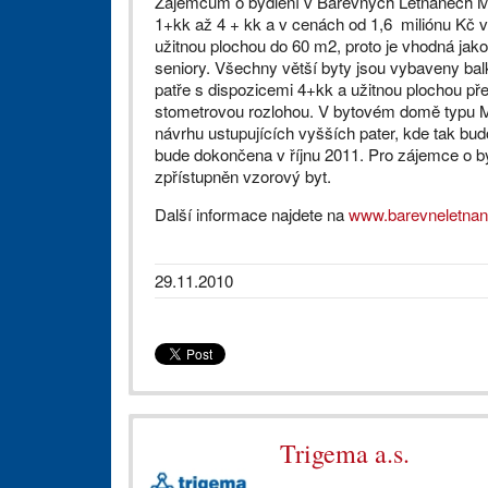
Zájemcům o bydlení v Barevných Letňanech Mod
1+kk až 4 + kk a v cenách od 1,6 miliónu Kč 
užitnou plochou do 60 m2, proto je vhodná jako
seniory. Všechny větší byty jsou vybaveny balk
patře s dispozicemi 4+kk a užitnou plochou p
stometrovou rozlohou. V bytovém domě typu M
návrhu ustupujících vyšších pater, kde tak b
bude dokončena v říjnu 2011. Pro zájemce o 
zpřístupněn vzorový byt.
Další informace najdete na
www.barevneletnan
29.11.2010
Trigema a.s.