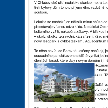
V Chlebovické ulici nedaleko stanice metra Let
třetí bytový dům tohoto příjemného, vzdušnéh
souboru.
Lokalita se nachází jen několik minut chůze od
představuje vítanou oázu klidu. Nedaleké Obch
kulturního vyžití, nákupů a zábavy. V blízkos
– školy, školky, zdravotnická zařízení, úřad m
nový lesopark s cyklostezkami, Aquacentrum L
To něco navíc, co Barevné Letňany nabízejí, je
sousedního panelákového sídliště vyniká jedin
členitých fasád, které daly novým domům i jmé
Rozmanit
unikátní
4+kk. Té
Další ro
první po
vyplněn 
a netrad