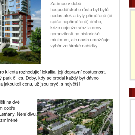
Zatímco v době
hospodářského růstu byl bytů
nedostatek a byly přiměřeně (či
spíše nepřiměřeně) drahé,
krize nejenže srazila ceny
nemovitostí na historické
minimum, ale navíc umožňuje
výběr ze široké nabídky.
lienta rozhodující lokalita, její dopravní dostupnost,
ý park či les. Doby, kdy se prodal každý byt dávno
a jakoukoli cenu, už jsou pryč, s největší
ělí na dvě
em dobře
Letňany. Není divu,
y zmíněné