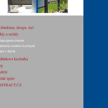
hitektura, design, styl
ly a seriály
bavujeme interiér
aktická moderní kuchyně
plo v domě
dlínkova kuchařka
og
utěže
iště zpráv
BSTRACT.CZ