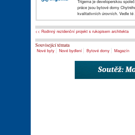
Trigema je developerskou společ
práce jsou bytové domy Chytrého
kvalitativních úrovních. Vedle té
<< Rodinný rezidenční projekt s rukopisem architekta
Související témata
Nové byty
Nové bydlení
Bytové domy
Magazín