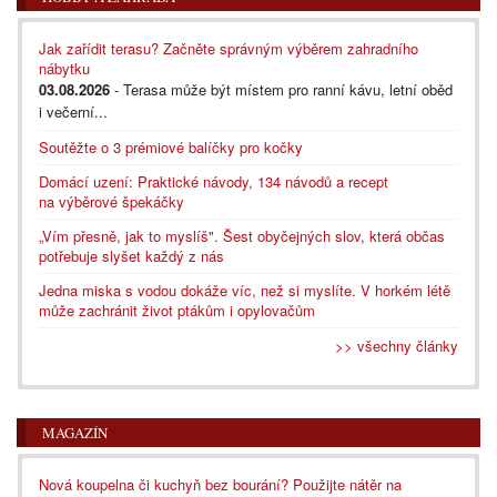
Jak zařídit terasu? Začněte správným výběrem zahradního
nábytku
03.08.2026
- Terasa může být místem pro ranní kávu, letní oběd
i večerní...
Soutěžte o 3 prémiové balíčky pro kočky
Domácí uzení: Praktické návody, 134 návodů a recept
na výběrové špekáčky
„Vím přesně, jak to myslíš". Šest obyčejných slov, která občas
potřebuje slyšet každý z nás
Jedna miska s vodou dokáže víc, než si myslíte. V horkém létě
může zachránit život ptákům i opylovačům
>> všechny články
MAGAZÍN
Nová koupelna či kuchyň bez bourání? Použijte nátěr na