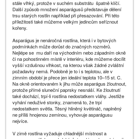
stále vlhký, protože v suchém substrátu špatně klíčí.
Další způsob množení asparágusů představuje dělení
trsu starých rostlin například při přesazování. Při této
příležitosti také můžeme velkým jedincům seříznout
kořeny.
Asparágus je nenáročná rostlina, která i v bytových
podmínkách může dorůst do značných rozměrů.
Nejlépe se mu daří na východním nebo západním okně
či na pohostinném místě v interiéru, kde můžeme docílit
vyšší vzdušnou vlhkost, na kterou však žádné zvláštní
požadavky nemá. Podobně je to i s teplotou, ale v
zimním období je přece jen ideální teplota 10–15 st. C.
Na okně orientovaném k jihu může asparágus žloutnout,
protože přímé sluneční paprsky nesnáší. Ke žloutnutí
také dochází, trpí-li rostlina nedostatkem vláhy. Jestliže
vyhání neduživé stonky, znamená to, že trpí
nedostatkem světla. Těsný hliněný květináč, naplněný
ne příliš hnojenou zeminou, vyhovuje asparágusu
nejvíce.
V zimě rostlina vyžaduje chladnější místnost a