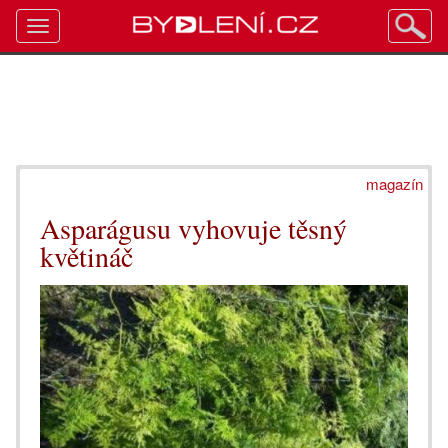
Toggle
navigation
magazín
Asparágusu vyhovuje těsný
květináč