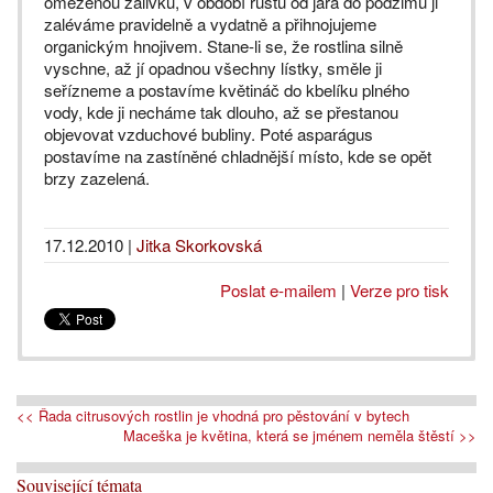
omezenou zálivku, v období růstu od jara do podzimu ji
zaléváme pravidelně a vydatně a přihnojujeme
organickým hnojivem. Stane-li se, že rostlina silně
vyschne, až jí opadnou všechny lístky, směle ji
seřízneme a postavíme květináč do kbelíku plného
vody, kde ji necháme tak dlouho, až se přestanou
objevovat vzduchové bubliny. Poté asparágus
postavíme na zastíněné chladnější místo, kde se opět
brzy zazelená.
17.12.2010
|
Jitka Skorkovská
Poslat e-mailem
|
Verze pro tisk
<< Řada citrusových rostlin je vhodná pro pěstování v bytech
Maceška je květina, která se jménem neměla štěstí >>
Související témata