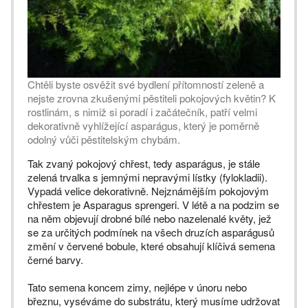
Chtěli byste osvěžit své bydlení přítomností zeleně a
nejste zrovna zkušenými pěstiteli pokojových květin? K
rostlinám, s nimiž si poradí i začátečník, patří velmi
dekorativně vyhlížející asparágus, který je poměrně
odolný vůči pěstitelským chybám.
Tak zvaný pokojový chřest, tedy asparágus, je stále
zelená trvalka s jemnými nepravými lístky (fylokladii).
Vypadá velice dekorativně. Nejznámějším pokojovým
chřestem je Asparagus sprengeri. V létě a na podzim se
na něm objevují drobné bílé nebo nazelenalé květy, jež
se za určitých podmínek na všech druzích asparágusů
změní v červené bobule, které obsahují klíčivá semena
černé barvy.
Tato semena koncem zimy, nejlépe v únoru nebo
březnu, vyséváme do substrátu, který musíme udržovat