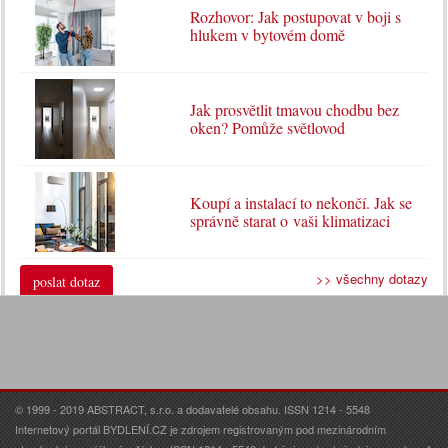
Rozhovor: Jak postupovat v boji s
hlukem v bytovém domě
Jak prosvětlit tmavou chodbu bez
oken? Pomůže světlovod
Koupí a instalací to nekončí. Jak se
správně starat o vaši klimatizaci
>> všechny dotazy
poslat dotaz
© 1999 - 2019 ABSTRACT, s.r.o. a dodavatelé obsahu. ISSN 1214 - 5548
Internetový portál BYDLENÍ.CZ je zdrojem registrovaným pod mezinárodním