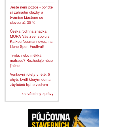
Ještě není pozdě - pořiďte
si zahradní dlažby a
tvárnice Liastone se
slevou až 30 %
Česká rodinná značka
MORA Vás zve, spolu s
Katkou Neumannovou, na
Lipno Sport Festival!
Tvrdá, nebo měkká
matrace? Rozhoduje něco
jiného
Venkovní rolety v létě: 5
chyb, kvůli kterým doma
zbytečně trpíte vedrem
>> všechny zprávy