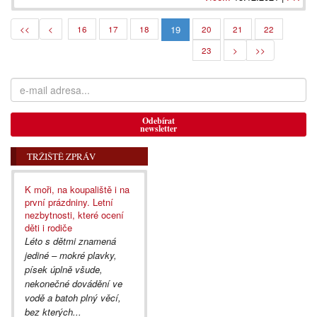
19
<<
<
16
17
18
20
21
22
23
>
>>
Odebírat
newsletter
TRŽIŠTĚ ZPRÁV
K moři, na koupaliště i na
první prázdniny. Letní
nezbytnosti, které ocení
děti i rodiče
Léto s dětmi znamená
jediné – mokré plavky,
písek úplně všude,
nekonečné dovádění ve
vodě a batoh plný věcí,
bez kterých...