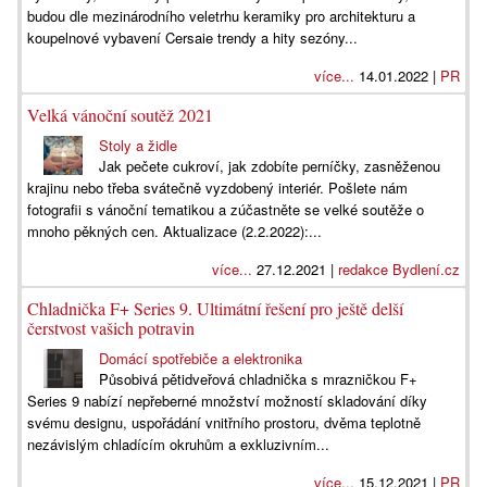
budou dle mezinárodního veletrhu keramiky pro architekturu a
koupelnové vybavení Cersaie trendy a hity sezóny...
více...
14.01.2022 |
PR
Velká vánoční soutěž 2021
Stoly a židle
Jak pečete cukroví, jak zdobíte perníčky, zasněženou
krajinu nebo třeba svátečně vyzdobený interiér. Pošlete nám
fotografii s vánoční tematikou a zúčastněte se velké soutěže o
mnoho pěkných cen. Aktualizace (2.2.2022):...
více...
27.12.2021 |
redakce Bydlení.cz
Chladnička F+ Series 9. Ultimátní řešení pro ještě delší
čerstvost vašich potravin
Domácí spotřebiče a elektronika
Působivá pětidveřová chladnička s mrazničkou F+
Series 9 nabízí nepřeberné množství možností skladování díky
svému designu, uspořádání vnitřního prostoru, dvěma teplotně
nezávislým chladícím okruhům a exkluzivním...
více...
15.12.2021 |
PR