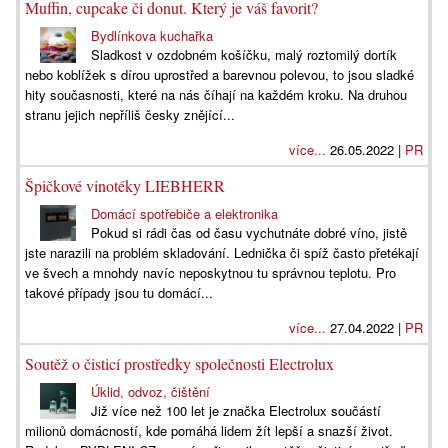
Muffin, cupcake či donut. Který je váš favorit?
Bydlínkova kuchařka
Sladkost v ozdobném košíčku, malý roztomilý dortík
nebo koblížek s dírou uprostřed a barevnou polevou, to jsou sladké
hity současnosti, které na nás číhají na každém kroku. Na druhou
stranu jejich nepříliš česky znějící...
více...
26.05.2022 |
PR
Špičkové vinotéky LIEBHERR
Domácí spotřebiče a elektronika
Pokud si rádi čas od času vychutnáte dobré víno, jistě
jste narazili na problém skladování. Lednička či spíž často přetékají
ve švech a mnohdy navíc neposkytnou tu správnou teplotu. Pro
takové případy jsou tu domácí...
více...
27.04.2022 |
PR
Soutěž o čisticí prostředky společnosti Electrolux
Úklid, odvoz, čištění
Již více než 100 let je značka Electrolux součástí
milionů domácností, kde pomáhá lidem žít lepší a snazší život.