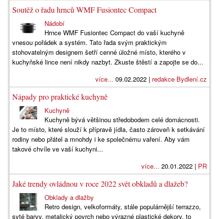
Soutěž o řadu hrnců WMF Fusiontec Compact
Nádobí
Hrnce WMF Fusiontec Compact do vaší kuchyně
vnesou pořádek a systém. Tato řada svým praktickým
stohovatelným designem šetří cenné úložné místo, kterého v
kuchyňské lince není nikdy nazbyt. Zkuste štěstí a zapojte se do...
více...
09.02.2022 |
redakce Bydlení.cz
Nápady pro praktické kuchyně
Kuchyně
Kuchyně bývá většinou středobodem celé domácnosti.
Je to místo, které slouží k přípravě jídla, často zároveň k setkávání
rodiny nebo přátel a mnohdy i ke společnému vaření. Aby vám
takové chvíle ve vaší kuchyni...
více...
20.01.2022 |
PR
Jaké trendy ovládnou v roce 2022 svět obkladů a dlažeb?
Obklady a dlažby
Retro design, velkoformáty, stále populárnější terrazzo,
syté barvy, metalický povrch nebo výrazné plastické dekory, to