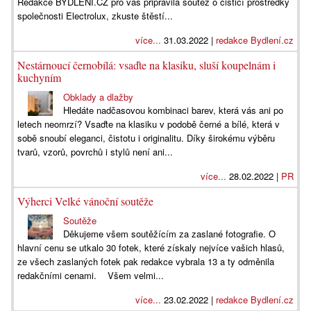
Redakce BYDLENI.CZ pro vás připravila soutěž o čisticí prostředky
společnosti Electrolux, zkuste štěstí...
více...
31.03.2022 |
redakce Bydlení.cz
Nestárnoucí černobílá: vsaďte na klasiku, sluší koupelnám i
kuchyním
Obklady a dlažby
Hledáte nadčasovou kombinaci barev, která vás ani po
letech neomrzí? Vsaďte na klasiku v podobě černé a bílé, která v
sobě snoubí eleganci, čistotu i originalitu. Díky širokému výběru
tvarů, vzorů, povrchů i stylů není ani...
více...
28.02.2022 |
PR
Výherci Velké vánoční soutěže
Soutěže
Děkujeme všem soutěžícím za zaslané fotografie. O
hlavní cenu se utkalo 30 fotek, které získaly nejvíce vašich hlasů,
ze všech zaslaných fotek pak redakce vybrala 13 a ty odměnila
redakčními cenami. Všem velmi...
více...
23.02.2022 |
redakce Bydlení.cz