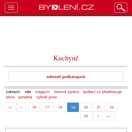
Toggle
navigation
Kuchyně
zobrazit podkategorie
zobrazit:
vše
magazín
tisková zpráva
bydlení.cz představuje
téma
poradna
vybrali jsme
19
<<
<
16
17
18
20
21
22
23
>
>>