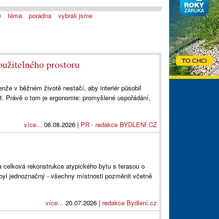
e
téma
poradna
vybrali jsme
oužitelného prostoru
enže v běžném životě nestačí, aby interiér působil
t. Právě o tom je ergonomie: promyšlené uspořádání,
více...
06.08.2026 |
PR - redakce BYDLENÍ.CZ
a celková rekonstrukce atypického bytu s terasou o
byl jednoznačný - všechny místnosti pozměnit včetně
více...
20.07.2026 |
redakce Bydlení.cz