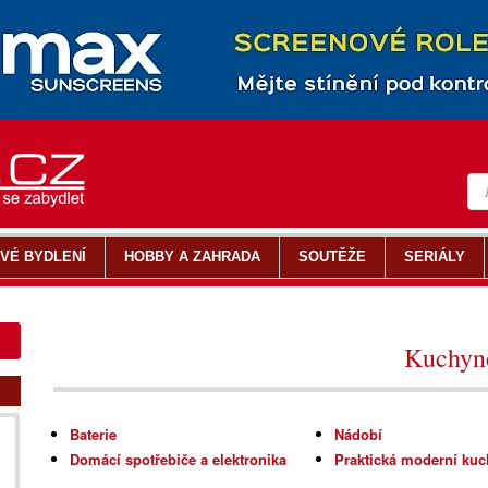
VÉ BYDLENÍ
HOBBY A ZAHRADA
SOUTĚŽE
SERIÁLY
Kuchyn
Baterie
Nádobí
Domácí spotřebiče a elektronika
Praktická moderní ku