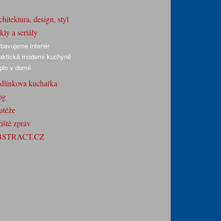
hitektura, design, styl
ly a seriály
bavujeme interiér
aktická moderní kuchyně
plo v domě
dlínkova kuchařka
og
utěže
iště zpráv
BSTRACT.CZ