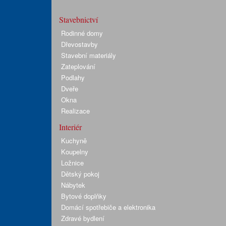
Stavebnictví
Rodinné domy
Dřevostavby
Stavební materiály
Zateplování
Podlahy
Dveře
Okna
Realizace
Interiér
Kuchyně
Koupelny
Ložnice
Dětský pokoj
Nábytek
Bytové doplňky
Domácí spotřebiče a elektronika
Zdravé bydlení