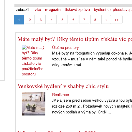
zobrazit:
vše
magazín
tisková zpráva
bydlení.cz představuj
1
2
3
4
5
6
7
8
>
>>
Máte malý byt? Díky těmto tipům získáte víc p
Úložné prostory
Malé byty na fotografiích vypadají dokonale. J
vzdušně – musí se v něm také pohodlně bydle
díky kterému má...
Venkovské bydlení v shabby chic stylu
Realizace
„Měla jsem před sebou velkou výzvu a tou byl
rozloze 250 m 2 . Požadavek nových majitelů 
nových podlah a výmalby. Chtěli...