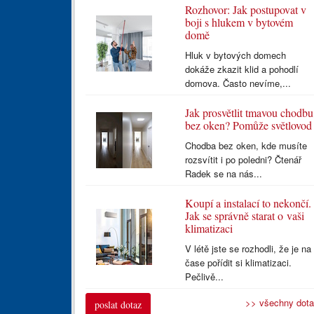
Rozhovor: Jak postupovat v
boji s hlukem v bytovém
domě
Hluk v bytových domech
dokáže zkazit klid a pohodlí
domova. Často nevíme,...
Jak prosvětlit tmavou chodbu
bez oken? Pomůže světlovod
Chodba bez oken, kde musíte
rozsvítit i po poledni? Čtenář
Radek se na nás...
Koupí a instalací to nekončí.
Jak se správně starat o vaši
klimatizaci
V létě jste se rozhodli, že je na
čase pořídit si klimatizaci.
Pečlivě...
>> všechny dot
poslat dotaz