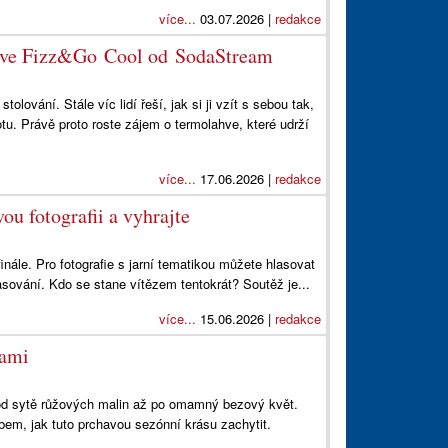
více...
03.07.2026 |
redakce
lahve Fizz&Go Cool od SodaStream
lování. Stále víc lidí řeší, jak si ji vzít s sebou tak,
otu. Právě proto roste zájem o termolahve, které udrží
více...
17.06.2026 |
redakce
ou fotografii a vyhrajte
inále. Pro fotografie s jarní tematikou můžete hlasovat
sování. Kdo se stane vítězem tentokrát? Soutěž je...
více...
15.06.2026 |
redakce
sami
 od sytě růžových malin až po omamný bezový květ.
em, jak tuto prchavou sezónní krásu zachytit.