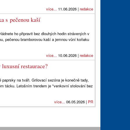
více...
11.06.2026 |
redakce
ka s pečenou kaší
vládnete ho připravit bez dlouhých hodin strávených v
u, pečenou bramborovou kaší a jemnou vůní koňaku
více...
10.06.2026 |
redakce
v luxusní restaurace?
é paprsky na tváři. Grilovací sezóna je konečně tady,
ém tácku. Letošním trendem je "venkovní stolování bez
více...
06.05.2026 |
PR