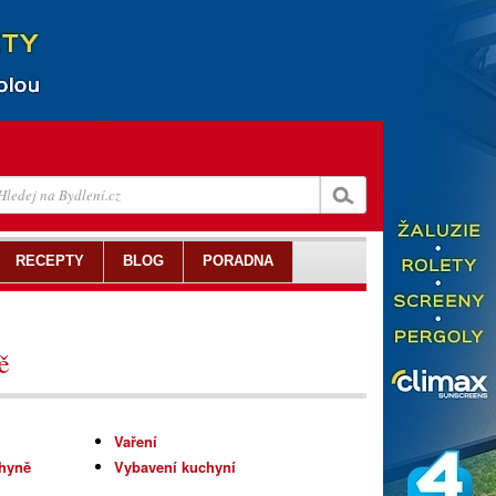
RECEPTY
BLOG
PORADNA
ě
Vaření
chyně
Vybavení kuchyní