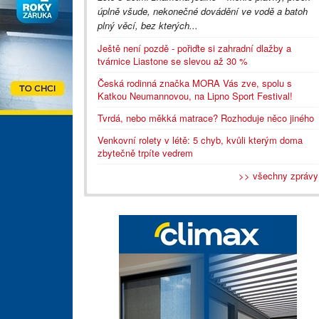
úplně všude, nekonečné dovádění ve vodě a batoh
plný věcí, bez kterých...
Ještě není pozdě - pořiďte si zahradní dlažby a
tvárnice Liastone se slevou až 30 %
Česká rodinná značka MORA Vás zve, spolu s
Katkou Neumannovou, na Lipno Sport Festival!
Tvrdá, nebo měkká matrace? Rozhoduje něco jiného
Venkovní rolety v létě: 5 chyb, kvůli kterým doma
zbytečně trpíte vedrem
>> všechny zprávy