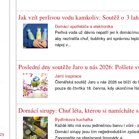
Jak vzít perlivou vodu kamkoliv: Soutěž o 3 
Domácí spotřebiče a elektronika
Perlivá voda už dávno nepatří jen k domácímu sto
aby neztratila chuť, bublinky ani správnou tepl
nápoj v...
Poslední dny soutěže Jaro u nás 2026: Pošlete sv
Jarní inspirace
Čtenářská soutěž Jaro u nás 2026 se blíží do f
pouze do čtvrtka 18. června, kdy ukončíme hla
Domácí sirupy: Chuť léta, kterou si namícháte 
Bydlínkova kuchařka
Každé léto má svou jedinečnou barvu i vůni -
Domácí sirupy jsou tím nejjednodušším způsob
azy
Zapomeňte na přeslazené limonády a...