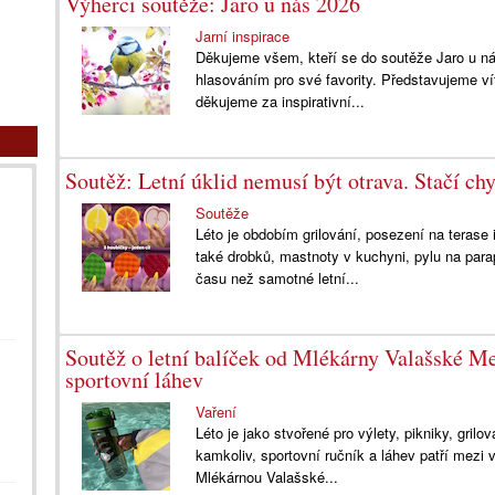
Výherci soutěže: Jaro u nás 2026
Jarní inspirace
Děkujeme všem, kteří se do soutěže Jaro u nás
hlasováním pro své favority. Představujeme v
děkujeme za inspirativní...
Soutěž: Letní úklid nemusí být otrava. Stačí ch
Soutěže
Léto je obdobím grilování, posezení na terase
také drobků, mastnoty v kuchyni, pylu na par
času než samotné letní...
Soutěž o letní balíček od Mlékárny Valašské Me
sportovní láhev
Vaření
Léto je jako stvořené pro výlety, pikniky, gril
kamkoliv, sportovní ručník a láhev patří mezi v
Mlékárnou Valašské...