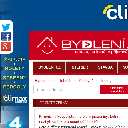
BYDLENI.CZ
INTERIÉR
STAVBA
NO
Bydlení.cz
Interiér
Kuchyně
články
Odebírat
newsletter
TRŽIŠTĚ ZPRÁV
K moři, na koupaliště i na první prázdniny. Letní
nezbytnosti, které ocení děti i rodiče
Léto s dětmi znamená jediné – mokré plavky, písek