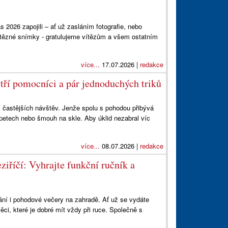
 2026 zapojili – ať už zasláním fotografie, nebo
ítězné snímky - gratulujeme vítězům a všem ostatním
více...
17.07.2026 |
redakce
ytří pomocníci a pár jednoduchých triků
 i častějších návštěv. Jenže spolu s pohodou přibývá
apetech nebo šmouh na skle. Aby úklid nezabral víc
více...
08.07.2026 |
redakce
ziříčí: Vyhrajte funkční ručník a
ování i pohodové večery na zahradě. Ať už se vydáte
ěci, které je dobré mít vždy při ruce. Společně s