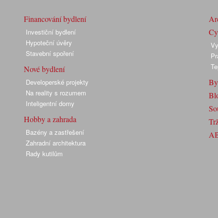
Financování bydlení
Arc
Cyk
Investiční bydlení
Hypoteční úvěry
Vy
Stavební spoření
Pr
Te
Nové bydlení
By
Developerské projekty
Na reality s rozumem
Bl
Inteligentní domy
So
Hobby a zahrada
Trž
Bazény a zastřešení
A
Zahradní architektura
Rady kutilům