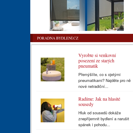
PORADNA BYDLENÍ.CZ
Vyrobte si venkovní
posezení ze starých
pneumatik
Přemýšlíte, co s ojetými
pneumatikami? Najděte pro ně
nové netradiční...
Radíme: Jak na hlasité
sousedy
Hluk od sousedů dokáže
znepříjemnit bydlení a narušit
spánek i pohodu...