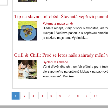
Tip na slavnostní oběd: Šťavnatá vepřová panen
Pokrmy z masa a ryb
Hledáte recept, který působí slavnostně, ale z
kuchyni? Vepřová panenka s pepřovou omáčko
je sázkou na jistotu. Výsledek...
Grill & Chill: Proč se letos naše zahrady mění 
Bydlení v zahradě
Vůně dřevěného uhlí, smích přátel a první tepl
ale zapomeňte na spálené klobásy na papírov
kompromisů". Pojďme...
1
2
3
4
5
6
7
8
>
>>