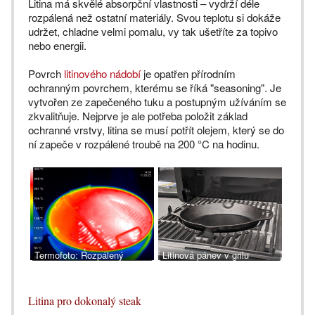
Litina má skvělé absorpční vlastnosti – vydrží déle
rozpálená než ostatní materiály. Svou teplotu si dokáže
udržet, chladne velmi pomalu, vy tak ušetříte za topivo
nebo energii.
Povrch
litinového nádobí
je opatřen přírodním
ochranným povrchem, kterému se říká "seasoning". Je
vytvořen ze zapečeného tuku a postupným užíváním se
zkvalitňuje. Nejprve je ale potřeba položit základ
ochranné vrstvy, litina se musí potřít olejem, který se do
ní zapeče v rozpálené troubě na 200 °C na hodinu.
Termofoto: Rozpálený
Litinová pánev v grilu
litinový rošt
Litina pro dokonalý steak