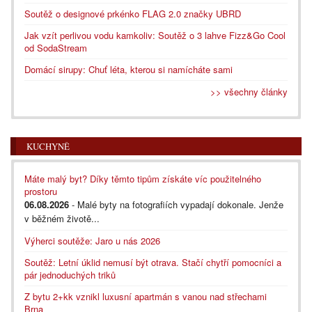
Soutěž o designové prkénko FLAG 2.0 značky UBRD
Jak vzít perlivou vodu kamkoliv: Soutěž o 3 lahve Fizz&Go Cool
od SodaStream
Domácí sirupy: Chuť léta, kterou si namícháte sami
>> všechny články
KUCHYNĚ
Máte malý byt? Díky těmto tipům získáte víc použitelného
prostoru
06.08.2026
- Malé byty na fotografiích vypadají dokonale. Jenže
v běžném životě...
Výherci soutěže: Jaro u nás 2026
Soutěž: Letní úklid nemusí být otrava. Stačí chytří pomocníci a
pár jednoduchých triků
Z bytu 2+kk vznikl luxusní apartmán s vanou nad střechami
Brna