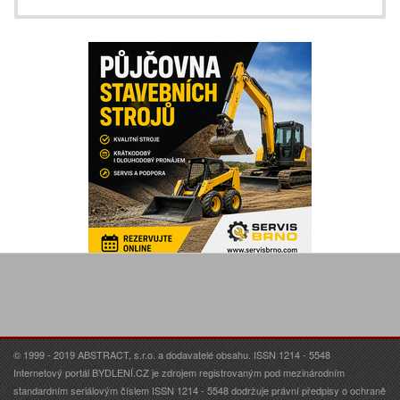
© 1999 - 2019 ABSTRACT, s.r.o. a dodavatelé obsahu. ISSN 1214 - 5548
Internetový portál BYDLENÍ.CZ je zdrojem registrovaným pod mezinárodním
standardním seriálovým číslem ISSN 1214 - 5548 dodržuje právní předpisy o ochraně