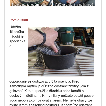
Steaky na litinovém roštu
Vajíčka a slanina na litinové
grilovací desce
Péče o litinu
Údržba
litinového
nádobí je
specifická
a
doporučuje se dodržovat určitá pravidla. Před
samotným mytím je důležité odstranit zbytky jídla z
grilování. K tomu použijte škrabku nebo kartáč s
ocelovými štětinami. K mytí litiny můžete použít pouze
vodu nebo ji zkombinovat s jarem. Nemějte obavy, že
byste jarem seasoning poškodili, jar pomůže odstranit