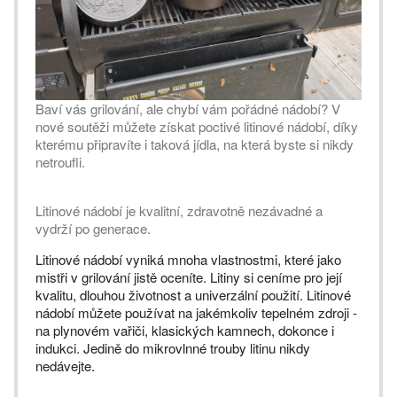
Baví vás grilování, ale chybí vám pořádné nádobí? V
nové soutěži můžete získat poctivé litinové nádobí, díky
kterému připravíte i taková jídla, na která byste si nikdy
netroufli.
Litinové nádobí je kvalitní, zdravotně nezávadné a
vydrží po generace.
Litinové nádobí vyniká mnoha vlastnostmi, které jako
mistři v grilování jistě oceníte. Litiny si ceníme pro její
kvalitu, dlouhou životnost a univerzální použití. Litinové
nádobí můžete používat na jakémkoliv tepelném zdroji -
na plynovém vařiči, klasických kamnech, dokonce i
indukci. Jedině do mikrovlnné trouby litinu nikdy
nedávejte.