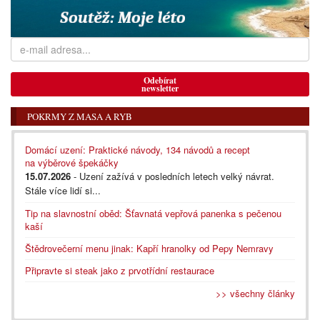
Odebírat
newsletter
POKRMY Z MASA A RYB
Domácí uzení: Praktické návody, 134 návodů a recept
na výběrové špekáčky
15.07.2026
- Uzení zažívá v posledních letech velký návrat.
Stále více lidí si...
Tip na slavnostní oběd: Šťavnatá vepřová panenka s pečenou
kaší
Štědrovečerní menu jinak: Kapří hranolky od Pepy Nemravy
Připravte si steak jako z prvotřídní restaurace
>> všechny články