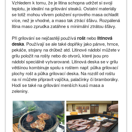
Vzhledem k tomu, že je litina schopna udržet si svoji
teplotu, je ideální na grilování steaků. Ostatní materiály
se totiž mohou vlivem položení syrového masa ochladit
více, než je vhodné, a maso tak ztrácí šťávu. Rozpálená
litina maso zprudka zatáhne s minimální ztrátou šťávy.
Při grilování se nejčastěji používá
rošt
nebo
litinová
deska
. Používají se ale také doplňky jako pánve, hrnce,
pekáče, stojany na drůbež atd. Litinové nádobí můžete v
grilu položit na rošty nebo do otvorů, které jsou pro
nádobí speciálně vytvarované. Litinová deska se v grilu
většinou kombinuje spolu s roštem např. půlka grilovací
plochy rošt a půlka grilovací deska. Na rozdíl od roštu
na ní můžete připravit vajíčka, palačinky či bramboráky.
Hodí se také na grilování menších kusů masa a
zeleniny.