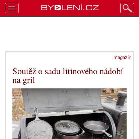
Toggle
navigation
magazín
Soutěž o sadu litinového nádobí
na gril