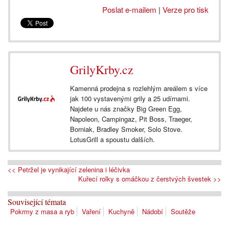
Poslat e-mailem
|
Verze pro tisk
GrilyKrby.cz
Kamenná prodejna s rozlehlým areálem s více
jak 100 vystavenými grily a 25 udírnami.
Najdete u nás značky Big Green Egg,
Napoleon, Campingaz, Pit Boss, Traeger,
Borniak, Bradley Smoker, Solo Stove.
LotusGrill a spoustu dalších.
<< Petržel je vynikající zelenina i léčivka
Kuřecí rolky s omáčkou z čerstvých švestek >>
Související témata
Pokrmy z masa a ryb
Vaření
Kuchyně
Nádobí
Soutěže