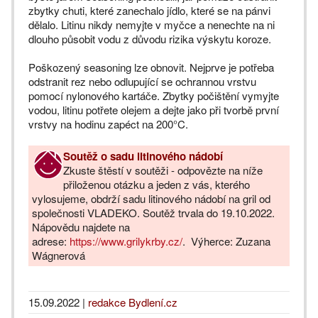
zbytky chuti, které zanechalo jídlo, které se na pánvi
dělalo. Litinu nikdy nemyjte v myčce a nenechte na ni
dlouho působit vodu z důvodu rizika výskytu koroze.
Poškozený seasoning lze obnovit. Nejprve je potřeba
odstranit rez nebo odlupující se ochrannou vrstvu
pomocí nylonového kartáče. Zbytky počištění vymyjte
vodou, litinu potřete olejem a dejte jako při tvorbě první
vrstvy na hodinu zapéct na 200°C.
Soutěž o sadu litinového nádobí
Zkuste štěstí v soutěži - odpovězte na níže
přiloženou otázku a jeden z vás, kterého
vylosujeme, obdrží sadu litinového nádobí na gril od
společnosti VLADEKO. Soutěž trvala do 19.10.2022.
Nápovědu najdete na
adrese:
https://www.grilykrby.cz/
. Výherce: Zuzana
Wágnerová
15.09.2022
|
redakce Bydlení.cz