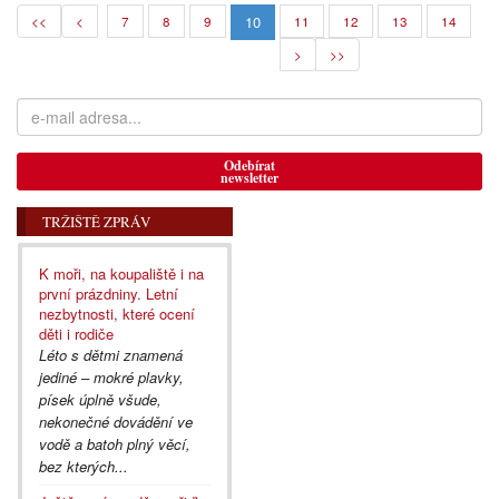
10
<<
<
7
8
9
11
12
13
14
>
>>
Odebírat
newsletter
TRŽIŠTĚ ZPRÁV
K moři, na koupaliště i na
první prázdniny. Letní
nezbytnosti, které ocení
děti i rodiče
Léto s dětmi znamená
jediné – mokré plavky,
písek úplně všude,
nekonečné dovádění ve
vodě a batoh plný věcí,
bez kterých...