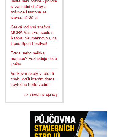
Ještě není pozdě - pořiďte
si zahradní dlažby a
tvárnice Liastone se
slevou až 30 %
Česká rodinná značka
MORA Vás zve, spolu s
Katkou Neumannovou, na
Lipno Sport Festival!
Tvrdá, nebo měkká
matrace? Rozhoduje něco
jiného
Venkovní rolety v létě: 5
chyb, kvůli kterým doma
zbytečně trpíte vedrem
>> všechny zprávy