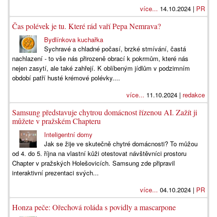
více...
14.10.2024 |
PR
Čas polévek je tu. Které rád vaří Pepa Nemrava?
Bydlínkova kuchařka
Sychravé a chladné počasí, brzké stmívání, častá
nachlazení - to vše nás přirozeně obrací k pokrmům, které nás
nejen zasytí, ale také zahřejí. K oblíbeným jídlům v podzimním
období patří husté krémové polévky....
více...
11.10.2024 |
redakce
Samsung představuje chytrou domácnost řízenou AI. Zažít ji
můžete v pražském Chapteru
Inteligentní domy
Jak se žije ve skutečně chytré domácnosti? To můžou
od 4. do 5. října na vlastní kůži otestovat návštěvníci prostoru
Chapter v pražských Holešovicích. Samsung zde připravil
interaktivní prezentaci svých...
více...
04.10.2024 |
PR
Honza peče: Ořechová roláda s povidly a mascarpone