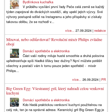
Bydlínkova kuchařka
V průběhu vysílání první řady Peče celá země se každý
týden zapojoval do diváckých soutěží, aby upekl jejich výzvy. Své
výtvory postupně sdílel na Instagramu a jeho příspěvky si získaly
takovou oblibu, že se rozhodl v...
více...
27.09.2024 |
redakce
Mixovat, nebo odšťavňovat? Revoluční mixér Philips zvládne
obojí
Domácí spotřebiče a elektronika
Část vaší rodiny miluje husté smoothie a druhá polovina
upřednostňuje spíš hladké šťávy bez dužiny? Nyní můžete potěšit
všechny a postačí vám k tomu pouze jeden spotřebič - mixér
Philips...
více...
26.09.2024 |
PR
Big Green Egg: Všestranný gril, který nahradí celou venkovní
kuchyni
Domácí spotřebiče a elektronika
Kdo hledá praktickou venkovní kuchyni použitelnou na
celý rok, ten je na správné adrese. Keramický gril Big Green Egg je