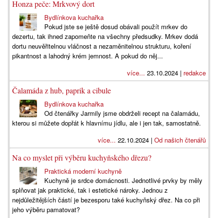
Honza peče: Mrkvový dort
Bydlínkova kuchařka
Pokud jste se ještě dosud obávali použít mrkev do
dezertu, tak ihned zapomeňte na všechny předsudky. Mrkev dodá
dortu neuvěřitelnou vláčnost a nezaměnitelnou strukturu, koření
pikantnost a lahodný krém jemnost. A pokud do něj...
více...
23.10.2024 |
redakce
Čalamáda z hub, paprik a cibule
Bydlínkova kuchařka
Od čtenářky Jarmily jsme obdrželi recept na čalamádu,
kterou si můžete dopřát k hlavnímu jídlu, ale i jen tak, samostatně.
více...
22.10.2024 |
Od našich čtenářů
Na co myslet při výběru kuchyňského dřezu?
Praktická moderní kuchyně
Kuchyně je srdce domácnosti. Jednotlivé prvky by měly
splňovat jak praktické, tak i estetické nároky. Jednou z
nejdůležitějších částí je bezesporu také kuchyňský dřez. Na co při
jeho výběru pamatovat?