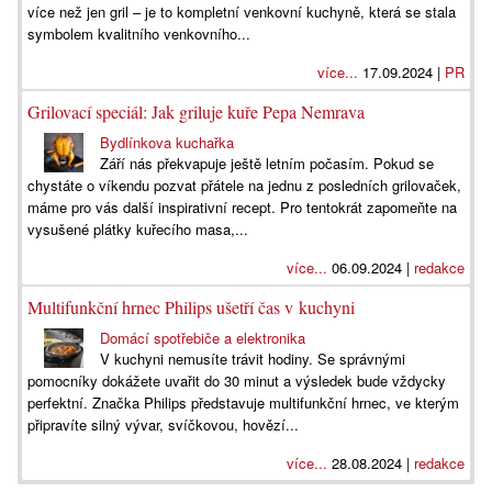
více než jen gril – je to kompletní venkovní kuchyně, která se stala
symbolem kvalitního venkovního...
více...
17.09.2024 |
PR
Grilovací speciál: Jak griluje kuře Pepa Nemrava
Bydlínkova kuchařka
Září nás překvapuje ještě letním počasím. Pokud se
chystáte o víkendu pozvat přátele na jednu z posledních grilovaček,
máme pro vás další inspirativní recept. Pro tentokrát zapomeňte na
vysušené plátky kuřecího masa,...
více...
06.09.2024 |
redakce
Multifunkční hrnec Philips ušetří čas v kuchyni
Domácí spotřebiče a elektronika
V kuchyni nemusíte trávit hodiny. Se správnými
pomocníky dokážete uvařit do 30 minut a výsledek bude vždycky
perfektní. Značka Philips představuje multifunkční hrnec, ve kterým
připravíte silný vývar, svíčkovou, hovězí...
více...
28.08.2024 |
redakce