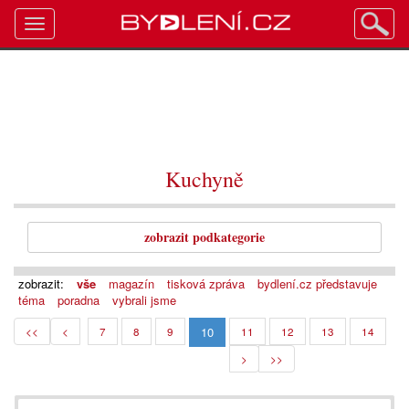
Toggle
navigation
Kuchyně
zobrazit podkategorie
zobrazit:
vše
magazín
tisková zpráva
bydlení.cz představuje
téma
poradna
vybrali jsme
10
<<
<
7
8
9
11
12
13
14
>
>>