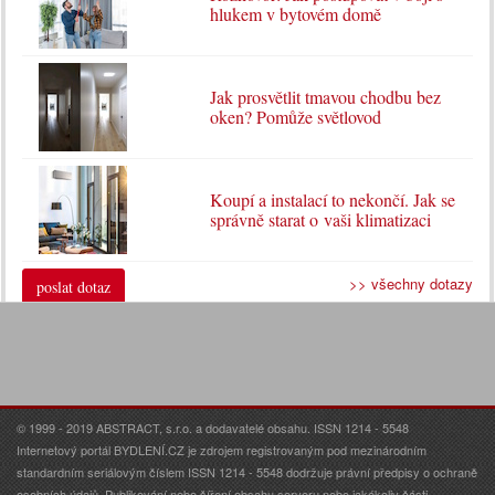
hlukem v bytovém domě
Jak prosvětlit tmavou chodbu bez
oken? Pomůže světlovod
Koupí a instalací to nekončí. Jak se
správně starat o vaši klimatizaci
>> všechny dotazy
poslat dotaz
© 1999 - 2019 ABSTRACT, s.r.o. a dodavatelé obsahu. ISSN 1214 - 5548
Internetový portál BYDLENÍ.CZ je zdrojem registrovaným pod mezinárodním
standardním seriálovým číslem ISSN 1214 - 5548 dodržuje právní předpisy o ochraně
osobních údajů. Publikování nebo šíření obsahu serveru nebo jakékoliv části