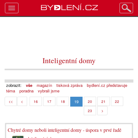
Toggle
navigation
Inteligentní domy
zobrazit:
vše
magazín
tisková zpráva
bydlení.cz představuje
téma
poradna
vybrali jsme
19
<<
<
16
17
18
20
21
22
23
>
Chytré domy neboli inteligentní domy - úspora v prvé řadě