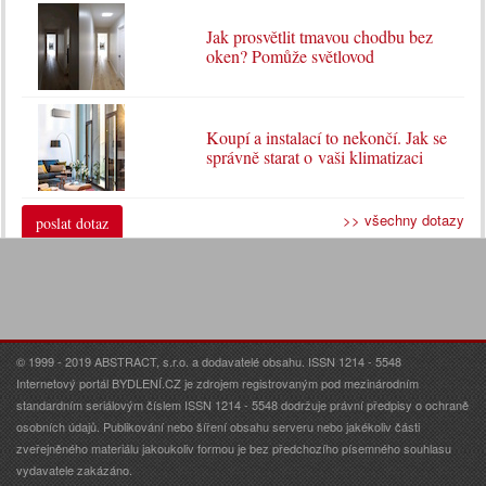
Jak prosvětlit tmavou chodbu bez
oken? Pomůže světlovod
Koupí a instalací to nekončí. Jak se
správně starat o vaši klimatizaci
>> všechny dotazy
poslat dotaz
© 1999 - 2019 ABSTRACT, s.r.o. a dodavatelé obsahu. ISSN 1214 - 5548
Internetový portál BYDLENÍ.CZ je zdrojem registrovaným pod mezinárodním
standardním seriálovým číslem ISSN 1214 - 5548 dodržuje právní předpisy o ochraně
osobních údajů. Publikování nebo šíření obsahu serveru nebo jakékoliv části
zveřejněného materiálu jakoukoliv formou je bez předchozího písemného souhlasu
vydavatele zakázáno.