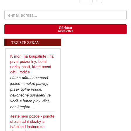
Odebírat
newsletter
TRŽIŠTĚ ZPRÁV
K moři, na koupaliště i na
první prázdniny. Letní
nezbytnosti, které ocení
děti i rodiče
Léto s dětmi znamená
jediné – mokré plavky,
písek úplně všude,
nekonečné dovádění ve
vodě a batoh plný věcí,
bez kterých...
Ještě není pozdě - pořiďte
si zahradní dlažby a
tvárnice Liastone se