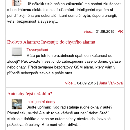
Už několik tisíc našich zákazníků má osobní zkušenost
s bezdrátovou elektroinstalací xComfort. Inteligentní systém si
pořídili zejména pro dokonalé řízení domu či bytu, úsporu energií,
větší bezpečnost a zvýšený...
více...
21.09.2015 |
PR
Evolveo Alarmex: Investujte do chytrého alarmu
Zabezpečení
Máte po letních prázdninách špatnou zkušenost se
zloději? Pak zvažte investici do zabezpečení vašeho domu, garáže
nebo chaty. Představujeme bezdrátový GSM alarm, který vám v
případě nebezpečí zavolá a pošle sms.
více...
04.09.2015 |
Jana Vaňková
Auto chytřejší než dům?
Inteligentní domy
Buďte upřímní: Kdo rád stahuje ručně okna v autě?
Přesně tak, nikdo! Ale už to ve většině aut není třeba: Stačí
stisknout tlačítko a okna se automaticky otevřou do libovolné
požadované polohy. A to není vše - drtivá...