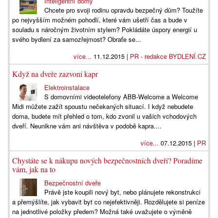
Inteligentní domy
Chcete pro svoji rodinu opravdu bezpečný dům? Toužíte
po nejvyšším možném pohodlí, které vám ušetří čas a bude v
souladu s náročným životním stylem? Pokládáte úspory energií u
svého bydlení za samozřejmost? Obraťe se...
více...
11.12.2015 |
PR - redakce BYDLENÍ.CZ
Když na dveře zazvoní kapr
Elektroinstalace
S domovními videotelefony ABB-Welcome a Welcome
Midi můžete zažít spoustu nečekaných situací. I když nebudete
doma, budete mít přehled o tom, kdo zvonil u vašich vchodových
dveří. Neunikne vám ani návštěva v podobě kapra....
více...
07.12.2015 |
PR
Chystáte se k nákupu nových bezpečnostních dveří? Poradíme
vám, jak na to
Bezpečnostní dveře
Právě jste koupili nový byt, nebo plánujete rekonstrukci
a přemýšlíte, jak vybavit byt co nejefektivněji. Rozdělujete si peníze
na jednotlivé položky předem? Možná také uvažujete o výměně