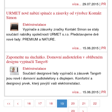
více...
29.07.2015 |
PR
URMET nově nabízí spínače a zásuvky od výrobce Kontakt
Simon
Elektroinstalace
Vypínače a zásuvky značky Kontakt Simon se staly
součástí nabídky společnosti URMET s.r.o. Představujeme dvě
nové řady: PREMIUM a NATURE.
více...
15.06.2015 |
PR
Zapomeňte na sluchátko. Domovní audiotelefon v oblíbeném
designu vypínačů Tango®
Elektroinstalace
Součástí designové řady vypínačů a zásuvek Tango®
jsou nově i domovní audiotelefony s displejem. Komfortní a
designový prvek, který povýší vaši elektroinstalaci.
více...
15.06.2015 |
PR
19
<<
<
16
17
18
20
21
22
23
>