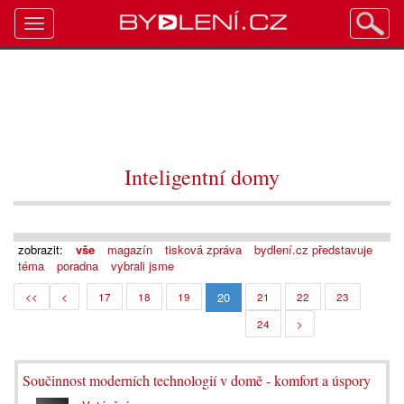
Toggle
navigation
Inteligentní domy
zobrazit:
vše
magazín
tisková zpráva
bydlení.cz představuje
téma
poradna
vybrali jsme
20
<<
<
17
18
19
21
22
23
24
>
Součinnost moderních technologií v domě - komfort a úspory