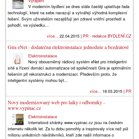
Vytápění
V moderním bydlení se dnes stále častěji uplatňuje řada
technologií, které na sebe navazují a vytvářejí výhodná komplexní
řešení. Svým uživatelům nezajišťují jen zdravé vnitřní prostředí a
pohodlí, ve výsledku...
více...
22.04.2015 |
PR - redakce BYDLENÍ.CZ
Gira eNet - dodatečná elektroinstalace jednoduše a bezdrátově
Elektroinstalace
Nový obousměrný rádiový systém eNet pro inteligentní
sítě a řízení domácí automatizace od společnosti Gira je optimálním
řešením při rekonstrukci a modernizaci. Především proto, že
inteligentní systémy mohou být...
více...
18.03.2015 |
PR
Nový modernizovaný web pro laiky i odborníky -
www.vypinac.cz
Elektroinstalace
Internetové stránky www.vypinac.cz jsou na českém
internetu několik let. Za tu dobu pomohly a inspirovaly více než půl
milionu unikátních návštěvníků, kteří zde našli informace o