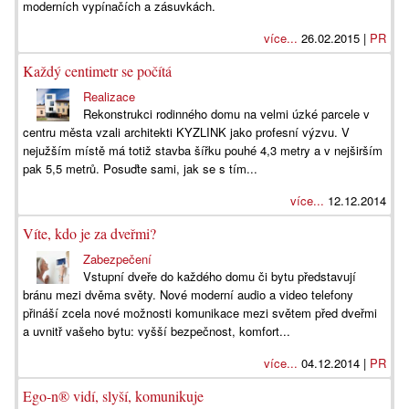
moderních vypínačích a zásuvkách.
více...
26.02.2015 |
PR
Každý centimetr se počítá
Realizace
Rekonstrukci rodinného domu na velmi úzké parcele v
centru města vzali architekti KYZLINK jako profesní výzvu. V
nejužším místě má totiž stavba šířku pouhé 4,3 metry a v nejširším
pak 5,5 metrů. Posuďte sami, jak se s tím...
více...
12.12.2014
Víte, kdo je za dveřmi?
Zabezpečení
Vstupní dveře do každého domu či bytu představují
bránu mezi dvěma světy. Nové moderní audio a video telefony
přináší zcela nové možnosti komunikace mezi světem před dveřmi
a uvnitř vašeho bytu: vyšší bezpečnost, komfort...
více...
04.12.2014 |
PR
Ego-n® vidí, slyší, komunikuje