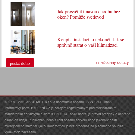
Jak prosvětlit tmavou chodbu bez
oken? Pomůže světlovod
Koupí a instalací to nekončí. Jak se
správně starat o vaši klimatizaci
>> všechny dotazy
poslat dotaz
© 1999 - 2019 ABSTRACT, s.r.o. a dodavatelé obsahu. ISSN 1214 - 5548
Internetový portál BYDLENÍ.CZ je zdrojem registrovaným pod mezinárodním
standardním seriálovým číslem ISSN 1214 - 5548 dodržuje právní předpisy o ochraně
osobních údajů. Publikování nebo šíření obsahu serveru nebo jakékoliv části
zveřejněného materiálu jakoukoliv formou je bez předchozího písemného souhlasu
vydavatele zakázáno.