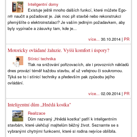
Inteligentní domy
Existuje ještě mnoho dalších funkcí, které můžete Ego-
n® naučit a požadovat je. Jak moc při stavbě nebo rekonstrukci
přemýšlíte o elektroinstalaci? Je vaším jediným požadavkem, aby
byly vypínače a zásuvky tam, kde je...
více...
30.10.2014 |
PR
Motoricky ovládané žaluzie. Vyšší komfort i úspory?
Stínicí technika
Tlak na snižování pořizovacích, ale i provozních nákladů
dnes provází téměř každou stavbu, ať už veřejnou či soukromou.
Týká se to i stínicí techniky a především pak způsobu jejího
ovládání.
více...
02.09.2014 |
PR
Inteligentní dům „Hnědá kostka"
Realizace
Dům nazvaný „Hnědá kostka” patří k inteligentním
stavbám, které ulehčují majitelům běžný život. Seznamte se s
vybranými chytrými funkcemi, které si rodina nejvíce oblíbila.