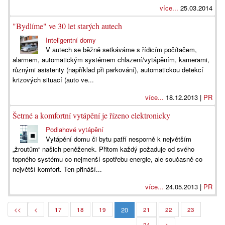
více...
25.03.2014
"Bydlíme" ve 30 let starých autech
Inteligentní domy
V autech se běžně setkáváme s řídicím počítačem,
alarmem, automatickým systémem chlazení/vytápěním, kamerami,
různými asistenty (například při parkování), automatickou detekcí
krizových situací (auto ve...
více...
18.12.2013 |
PR
Šetrné a komfortní vytápění je řízeno elektronicky
Podlahové vytápění
Vytápění domu či bytu patří nesporně k největším
„žroutům“ našich peněženek. Přitom každý požaduje od svého
topného systému co nejmenší spotřebu energie, ale současně co
největší komfort. Ten přináší...
více...
24.05.2013 |
PR
20
<<
<
17
18
19
21
22
23
24
>