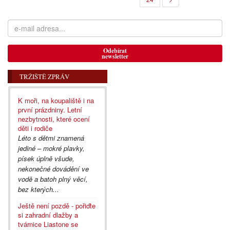
Odebírat
newsletter
TRŽIŠTĚ ZPRÁV
K moři, na koupaliště i na
první prázdniny. Letní
nezbytnosti, které ocení
děti i rodiče
Léto s dětmi znamená
jediné – mokré plavky,
písek úplně všude,
nekonečné dovádění ve
vodě a batoh plný věcí,
bez kterých...
Ještě není pozdě - pořiďte
si zahradní dlažby a
tvárnice Liastone se