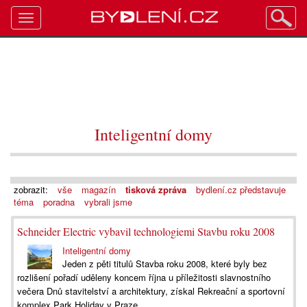
Toggle
navigation
Inteligentní domy
zobrazit:
vše
magazín
tisková zpráva
bydlení.cz představuje
téma
poradna
vybrali jsme
Schneider Electric vybavil technologiemi Stavbu roku 2008
Inteligentní domy
Jeden z pěti titulů Stavba roku 2008, které byly bez
rozlišení pořadí uděleny koncem října u příležitosti slavnostního
večera Dnů stavitelství a architektury, získal Rekreační a sportovní
komplex Park Holiday v Praze...