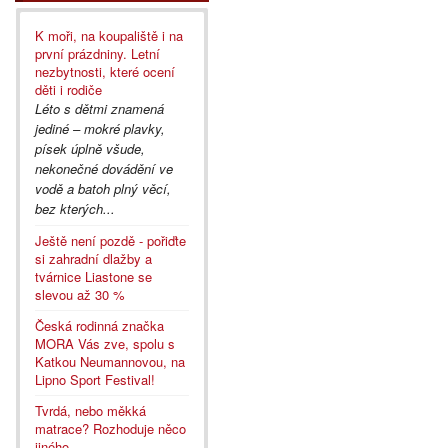
K moři, na koupaliště i na
první prázdniny. Letní
nezbytnosti, které ocení
děti i rodiče
Léto s dětmi znamená
jediné – mokré plavky,
písek úplně všude,
nekonečné dovádění ve
vodě a batoh plný věcí,
bez kterých...
Ještě není pozdě - pořiďte
si zahradní dlažby a
tvárnice Liastone se
slevou až 30 %
Česká rodinná značka
MORA Vás zve, spolu s
Katkou Neumannovou, na
Lipno Sport Festival!
Tvrdá, nebo měkká
matrace? Rozhoduje něco
jiného