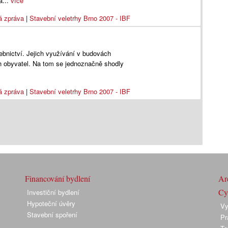
a...
více
á zpráva
|
Stavební veletrhy Brno 2007 - IBF
vebnictví. Jejich využívání v budovách
ich obyvatel. Na tom se jednoznačně shodly
á zpráva
|
Stavební veletrhy Brno 2007 - IBF
Financování bydlení
Arc
Cyk
Investiční bydlení
Hypoteční úvěry
Vy
Stavební spoření
Pr