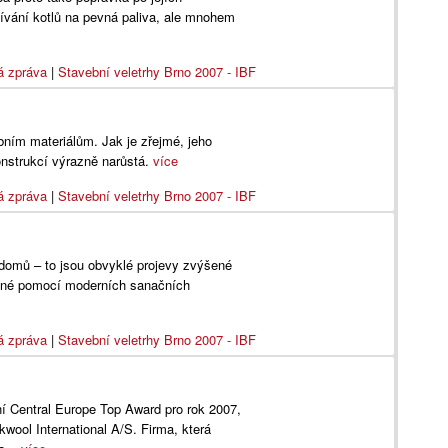
užívání kotlů na pevná paliva, ale mnohem
á zpráva
|
Stavební veletrhy Brno 2007 - IBF
ním materiálům. Jak je zřejmé, jeho
nstrukcí výrazně narůstá.
více
á zpráva
|
Stavební veletrhy Brno 2007 - IBF
domů – to jsou obvyklé projevy zvýšené
ožné pomocí moderních sanačních
á zpráva
|
Stavební veletrhy Brno 2007 - IBF
í Central Europe Top Award pro rok 2007,
wool International A/S. Firma, která