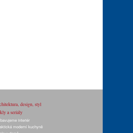
hitektura, design, styl
ly a seriály
bavujeme interiér
aktická moderní kuchyně