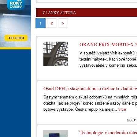
ČLÁNKY AUTORA
1
2
>
GRAND PRIX MOBITEX 2
V soutěži veletržních exponátů i
textilní nábytek, kachlové topné
vystavovatelé v komerční sekci,
Osud DPH u stavebních prací rozhodla vládní r
Častým tématem diskusí odborníků na minulých ročn
otázka, jak se projeví konec snížené sazby daně z 
bytové výstavbě. Česká republika měla...
více
28.01
Technologie v moderním inter