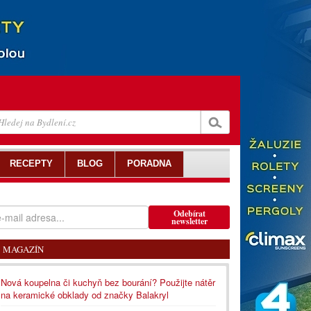
RECEPTY
BLOG
PORADNA
Odebírat
newsletter
MAGAZÍN
Nová koupelna či kuchyň bez bourání? Použijte nátěr
na keramické obklady od značky Balakryl