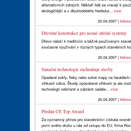
alternativních zdrojích. Někteří lidé se vracejí k po
ekologičtější a z dlouhodobého hlediska...
více
20.04.2007
|
tiskov
Dřevěné konstrukce pro nosné střešní systémy
Dřevo náleží k tradičním a běžně používaným staveb
současné využívání v různých typech stavebních ko
20.04.2007
|
tiskov
Sanační technologie zachraňuje stavby
Opadané sokly, fleky nebo solné mapy na fasádách 
vlhkosti zdiva. Škody způsobené vlhkostí je ale m
technologií odstranit a zabránit nadále...
více
20.04.2007
|
tiskov
Předán CE Top Award
Za významný přínos pro stavebnictví získala oceněn
první svého druhu u nás od vstupu do EU, firma Rock