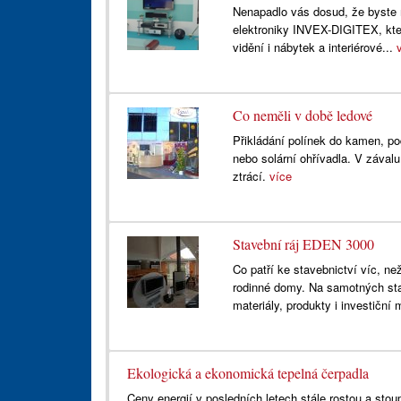
Nenapadlo vás dosud, že byste m
elektroniky INVEX-DIGITEX, kter
vidění i nábytek a interiérové...
Co neměli v době ledové
Přikládání polínek do kamen, po
nebo solární ohřívadla. V zával
ztrácí.
více
Stavební ráj EDEN 3000
Co patří ke stavebnictví víc, n
rodinné domy. Na samotných stav
materiály, produkty i investiční
Ekologická a ekonomická tepelná čerpadla
Ceny energií v posledních letech stále rostou a stou