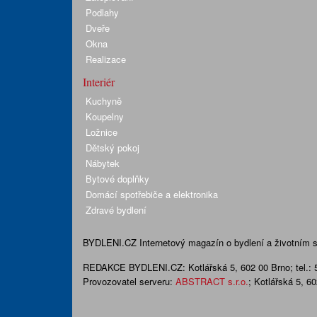
Podlahy
Dveře
Okna
Realizace
Interiér
Kuchyně
Koupelny
Ložnice
Dětský pokoj
Nábytek
Bytové doplňky
Domácí spotřebiče a elektronika
Zdravé bydlení
BYDLENI.CZ
Internetový magazín o bydlení a životním sty
REDAKCE BYDLENI.CZ:
Kotlářská 5, 602 00 Brno;
tel.:
Provozovatel serveru:
ABSTRACT s.r.o.
; Kotlářská 5, 6