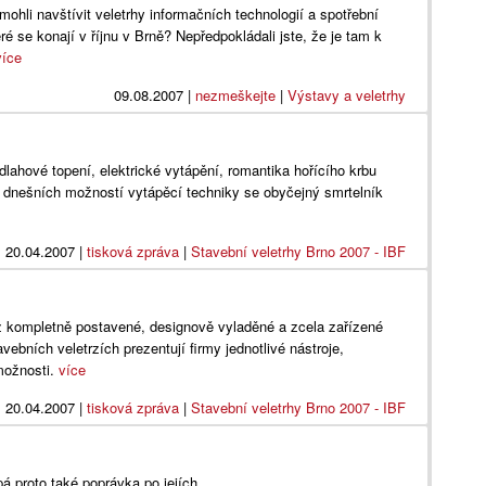
ohli navštívit veletrhy informačních technologií a spotřební
é se konají v říjnu v Brně? Nepředpokládali jste, že je tam k
více
09.08.2007
|
nezmeškejte
|
Výstavy a veletrhy
dlahové topení, elektrické vytápění, romantika hořícího krbu
u dnešních možností vytápěcí techniky se obyčejný smrtelník
20.04.2007
|
tisková zpráva
|
Stavební veletrhy Brno 2007 - IBF
ež kompletně postavené, designově vyladěné a zcela zařízené
ebních veletrzích prezentují firmy jednotlivé nástroje,
 možnosti.
více
20.04.2007
|
tisková zpráva
|
Stavební veletrhy Brno 2007 - IBF
pá proto také poprávka po jejích