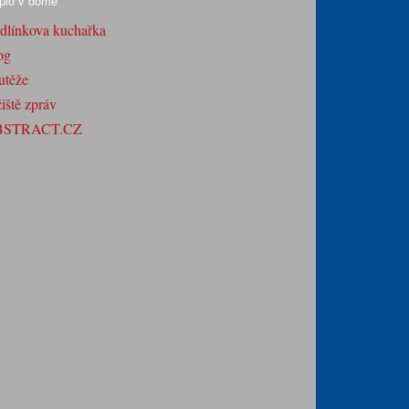
plo v domě
dlínkova kuchařka
og
utěže
iště zpráv
BSTRACT.CZ