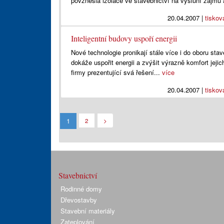
povznesla izolace ve stavebnictví na výsluní zájmu 
20.04.2007
|
tiskov
Inteligentní budovy uspoří energii
Nové technologie pronikají stále více i do oboru sta
dokáže uspořit energii a zvýšit výrazně komfort jej
firmy prezentující svá řešení...
více
20.04.2007
|
tiskov
1
2
>
Stavebnictví
Rodinné domy
Dřevostavby
Stavební materiály
Zateplování