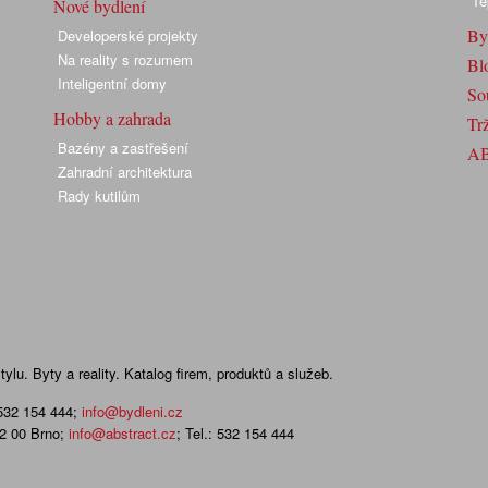
Te
Nové bydlení
By
Developerské projekty
Na reality s rozumem
Bl
Inteligentní domy
So
Hobby a zahrada
Trž
Bazény a zastřešení
A
Zahradní architektura
Rady kutilům
lu. Byty a reality. Katalog firem, produktů a služeb.
 532 154 444
;
info@bydleni.cz
02 00 Brno;
info@abstract.cz
; Tel.: 532 154 444