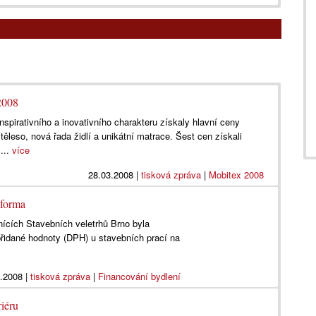
008
nspirativního a inovativního charakteru získaly hlavní ceny
 těleso, nová řada židlí a unikátní matrace. Šest cen získali
...
více
28.03.2008
|
tisková zpráva
|
Mobitex 2008
eforma
ících Stavebních veletrhů Brno byla
přidané hodnoty (DPH) u stavebních prací na
.2008
|
tisková zpráva
|
Financování bydlení
iéru