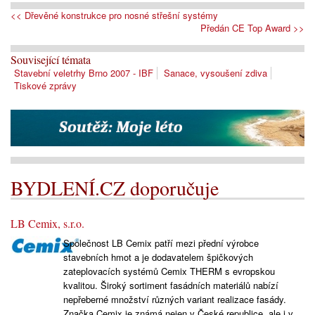
<< Dřevěné konstrukce pro nosné střešní systémy
Předán CE Top Award >>
Související témata
Stavební veletrhy Brno 2007 - IBF
Sanace, vysoušení zdiva
Tiskové zprávy
BYDLENÍ.CZ doporučuje
LB Cemix, s.r.o.
Společnost LB Cemix patří mezi přední výrobce
stavebních hmot a je dodavatelem špičkových
zateplovacích systémů Cemix THERM s evropskou
kvalitou. Široký sortiment fasádních materiálů nabízí
nepřeberné množství různých variant realizace fasády.
Značka Cemix je známá nejen v České republice, ale i v