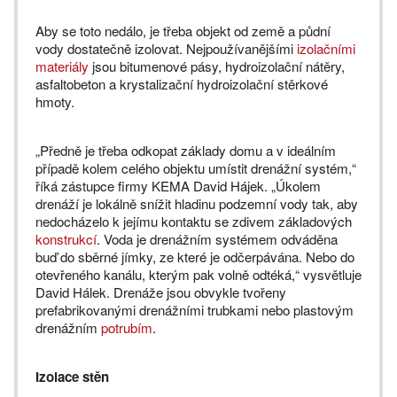
Aby se toto nedálo, je třeba objekt od země a půdní
vody dostatečně izolovat. Nejpoužívanějšími
izolačními
materiály
jsou bitumenové pásy, hydroizolační nátěry,
asfaltobeton a krystalizační hydroizolační stěrkové
hmoty.
„Předně je třeba odkopat základy domu a v ideálním
případě kolem celého objektu umístit drenážní systém,“
říká zástupce firmy KEMA David Hájek. „Úkolem
drenáží je lokálně snížit hladinu podzemní vody tak, aby
nedocházelo k jejímu kontaktu se zdivem základových
konstrukcí
. Voda je drenážním systémem odváděna
buď do sběrné jímky, ze které je odčerpávána. Nebo do
otevřeného kanálu, kterým pak volně odtéká,“ vysvětluje
David Hálek. Drenáže jsou obvykle tvořeny
prefabrikovanými drenážními trubkami nebo plastovým
drenážním
potrubím
.
Izolace stěn