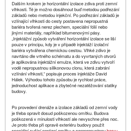
Dalším krokem je horizontální izolace zdiva proti zemní
vlhkosti. Té je možno dosáhnout buď metodou podřezání
základů nebo metodou injekční. Po podřezání základů je
vzlínající vlhkosti do cesty postavena nepropustná
bariéra tvořená nerez plechem, speciální fólií nebo
jinými materiály, například bitumenovými pásy.
„Injektážní způsob vytváření horizontální izolace se liší
pouze v principu, kdy je v případě injektáží izolační
bariéra vytvářena chemickou cestou. Vlhké zdivo je
navrtáno dle vrtného schématu a do vyvrtaných otvorů
je aplikována injektážní emulze, která ve zdivu vytvoří
vodě nepropustnou silikonovou clonu, která zabrání
vzlínání vlhkosti,“ popisuje proces injektáže David
Hálek. Výhodou tohoto způsobu je rychlost práce,
jednoduchost aplikace a zbytečné nezatěžování statiky
budovy.
Po provedení drenáže a izolace základů od zemní vody
je třeba opravit dosud poškozenou omítku. Budova
poškozená v minulosti vlhkostí ale nevyschne přes noc.
Je proto třeba při opravě exteriéru budovy použít
speciální sušicí porézní omítku a paropropustnou
barvu
.