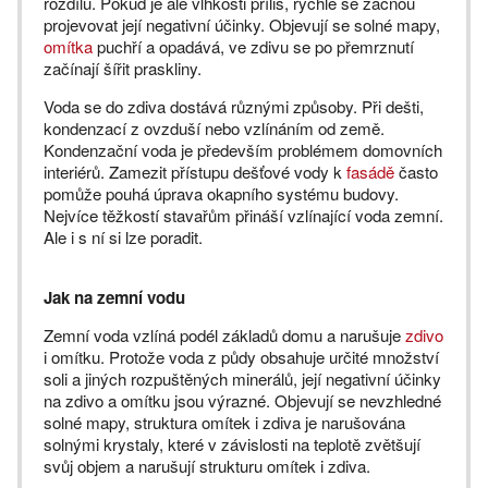
rozdílu. Pokud je ale vlhkosti příliš, rychle se začnou
projevovat její negativní účinky. Objevují se solné mapy,
omítka
puchří a opadává, ve zdivu se po přemrznutí
začínají šířit praskliny.
Voda se do zdiva dostává různými způsoby. Při dešti,
kondenzací z ovzduší nebo vzlínáním od země.
Kondenzační voda je především problémem domovních
interiérů. Zamezit přístupu dešťové vody k
fasádě
často
pomůže pouhá úprava okapního systému budovy.
Nejvíce těžkostí stavařům přináší vzlínající voda zemní.
Ale i s ní si lze poradit.
Jak na zemní vodu
Zemní voda vzlíná podél základů domu a narušuje
zdivo
i omítku. Protože voda z půdy obsahuje určité množství
soli a jiných rozpuštěných minerálů, její negativní účinky
na zdivo a omítku jsou výrazné. Objevují se nevzhledné
solné mapy, struktura omítek i zdiva je narušována
solnými krystaly, které v závislosti na teplotě zvětšují
svůj objem a narušují strukturu omítek i zdiva.