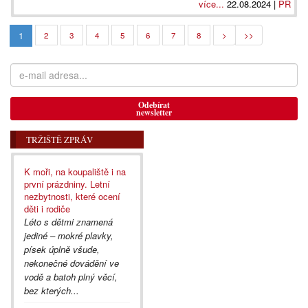
více...
22.08.2024 |
PR
1
2
3
4
5
6
7
8
>
>>
Odebírat
newsletter
TRŽIŠTĚ ZPRÁV
K moři, na koupaliště i na
první prázdniny. Letní
nezbytnosti, které ocení
děti i rodiče
Léto s dětmi znamená
jediné – mokré plavky,
písek úplně všude,
nekonečné dovádění ve
vodě a batoh plný věcí,
bez kterých...