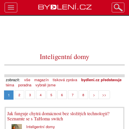
Toggle
navigation
Inteligentní domy
zobrazit:
vše
magazín
tisková zpráva
bydlení.cz představuje
téma
poradna
vybrali jsme
1
2
3
4
5
6
7
8
>
>>
Jak funguje chytrá domácnost bez složitých technologií?
Seznamte se s TaHoma switch
Inteligentní domy