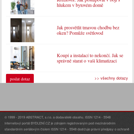
hlukem v bytovém domě
Jak prosvětlit tmavou chodbu bez
oken? Pomůže světlovod
Koupí a instalací to nekončí. Jak se
správně starat o vaši klimatizaci
>> všechny dotazy
poslat dotaz
© 1999 - 2019 ABSTRACT, s.r.o. a dodavatelé obsahu. ISSN 1214 - 5548
Internetový portál BYDLENÍ.CZ je zdrojem registrovaným pod mezinárodním
standardním seriálovým číslem ISSN 1214 - 5548 dodržuje právní předpisy o ochraně