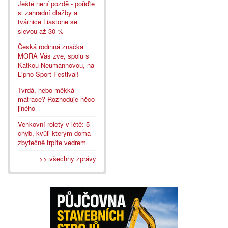
Ještě není pozdě - pořiďte
si zahradní dlažby a
tvárnice Liastone se
slevou až 30 %
Česká rodinná značka
MORA Vás zve, spolu s
Katkou Neumannovou, na
Lipno Sport Festival!
Tvrdá, nebo měkká
matrace? Rozhoduje něco
jiného
Venkovní rolety v létě: 5
chyb, kvůli kterým doma
zbytečně trpíte vedrem
>> všechny zprávy