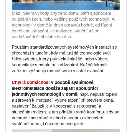
Mezi hlavní výhody chytrého domu patří sjednocení
ovládání všech, nebo většiny použitých technologií. A
technologií v domě je dnes opravdu hodně, od řízení
osvětlení, vytápění, klimatizace, stínění až po
zavlažování či obsluhu bazénu.
Použitím standardizovaných systémových instalací se
předchází situacím, kdy má každá technologie svůj
řídicí systém, který pak velmi složitě, nebo vůbec,
komunikuje s ostatními zařízeními. Každé takové
zařízení vyžaduje rovněž svoje vlastní ovládání.
Chytrá domácnost
v podobě systémové
elektroinstalace dokáže zajistit spolupráci
jednotlivých technologií v domě
, např. nepustí topení
a zároveň klimatizaci, vypne topení při otevření okna,
nastavení žaluzií je v kooperaci s rekuperací a
slunečním svitem, a tím přináší kromě komfortu, kdy se
automatizace stará o chod a souhru uvedených
systémů sama, i úspory na energiích.