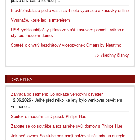
právě ony často rozhodují...
Elektroinstalace podle vás: navrhněte vypínače a zásuvky online
Vypínače, které ladí s interiérem
USB rychlonabíječky přímo ve vaší zásuvce: pohodlí, výkon a
styl pro moderní domov
Soutěž o chytrý bezdrátový videozvonek Omajin by Netatmo
>> všechny články
OSVĚTLENÍ
Zahrada po setmění: Co dokáže venkovní osvětlení
12.06.2026
- Ještě před několika lety bylo venkovní osvětlení
vnímáno...
Soutěž o moderní LED pásek Philips Hue
Zapojte se do soutěže a rozjasněte svůj domov s Philips Hue
Jak světlovody Solatube pomáhají snižovat náklady na energie