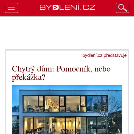
Toggle
navigation
bydlení.cz představuje
Chytrý dům: Pomocník, nebo
překážka?