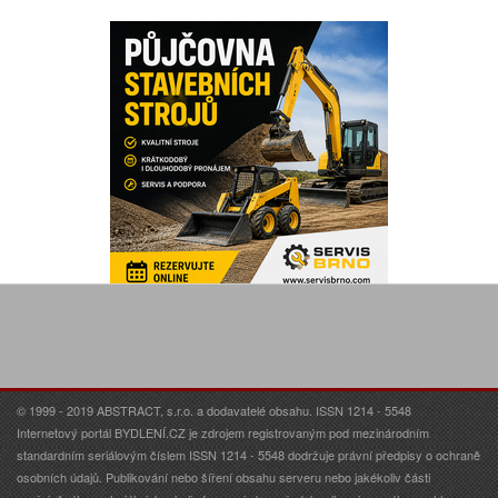
© 1999 - 2019 ABSTRACT, s.r.o. a dodavatelé obsahu. ISSN 1214 - 5548
Internetový portál BYDLENÍ.CZ je zdrojem registrovaným pod mezinárodním
standardním seriálovým číslem ISSN 1214 - 5548 dodržuje právní předpisy o ochraně
osobních údajů. Publikování nebo šíření obsahu serveru nebo jakékoliv části