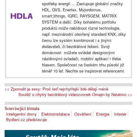
spotřeby energií ... Zastupuje globální značky
HDL, GVS, Enertex, Myjordomus,
smart:)things, IQRC, RAYSGEM, MATRIX
SYSTEM a další. Díky bohatému portfoliu
produktů může nabídnout různé technologie,
např. mezinárodní otevřený standard KNX, díky
čemu lze systém kombinovat i s jinými
dodavateli, či bezdrátové řešení. Svoji
domácnost můžete ovládat designovými
nástěnnými ovladači, mobilní aplikací i třeba
hlasem. Společnost na českém trhu působí již
téměř 10 let. Nechte se inspirovat referencemi.
<< Zpomalit je sexy: Proč teď nejchytřejší lidé dělají méně
Soutěž o chytrý bezdrátový videozvonek Omajin by Netatmo >>
Související témata
Inteligentní domy
Elektroinstalace
Osvětlení
Energie
Interiér
Bydlení.cz představuje