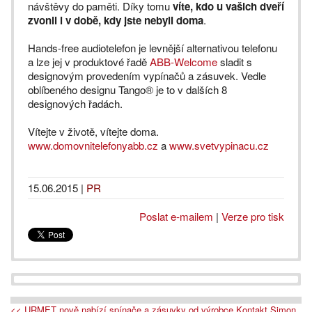
návštěvy do paměti. Díky tomu
víte, kdo u vašich dveří
zvonil i v době, kdy jste nebyli doma
.
Hands-free audiotelefon je levnější alternativou telefonu
a lze jej v produktové řadě
ABB-Welcome
sladit s
designovým provedením vypínačů a zásuvek. Vedle
oblíbeného designu Tango® je to v dalších 8
designových řadách.
Vítejte v životě, vítejte doma.
www.domovnitelefonyabb.cz
a
www.svetvypinacu.cz
15.06.2015
|
PR
Poslat e-mailem
|
Verze pro tisk
<< URMET nově nabízí spínače a zásuvky od výrobce Kontakt Simon