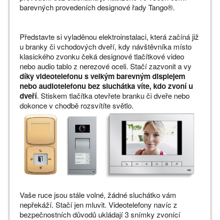
barevných provedeních designové řady Tango®.
Představte si vyladěnou elektroinstalaci, která začíná již
u branky či vchodových dveří, kdy návštěvníka místo
klasického zvonku čeká designové tlačítkové video
nebo audio tablo z nerezové oceli. Stačí zazvonit a vy
díky videotelefonu s velkým barevným displejem
nebo audiotelefonu bez sluchátka víte, kdo zvoní u
dveří
. Stiskem tlačítka otevřete branku či dveře nebo
dokonce v chodbě rozsvítíte světlo.
Vaše ruce jsou stále volné, žádné sluchátko vám
nepřekáží. Stačí jen mluvit. Videotelefony navíc z
bezpečnostních důvodů ukládají 3 snímky zvonící