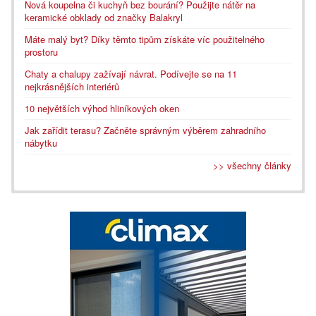
Nová koupelna či kuchyň bez bourání? Použijte nátěr na
keramické obklady od značky Balakryl
Máte malý byt? Díky těmto tipům získáte víc použitelného
prostoru
Chaty a chalupy zažívají návrat. Podívejte se na 11
nejkrásnějších interiérů
10 největších výhod hliníkových oken
Jak zařídit terasu? Začněte správným výběrem zahradního
nábytku
>> všechny články