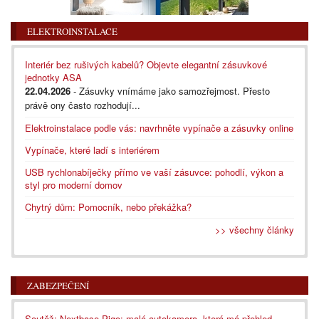
ELEKTROINSTALACE
Interiér bez rušivých kabelů? Objevte elegantní zásuvkové
jednotky ASA
22.04.2026
- Zásuvky vnímáme jako samozřejmost. Přesto
právě ony často rozhodují...
Elektroinstalace podle vás: navrhněte vypínače a zásuvky online
Vypínače, které ladí s interiérem
USB rychlonabíječky přímo ve vaší zásuvce: pohodlí, výkon a
styl pro moderní domov
Chytrý dům: Pomocník, nebo překážka?
>> všechny články
ZABEZPEČENÍ
Soutěž: Nextbase Piqo: malá autokamera, která má přehled