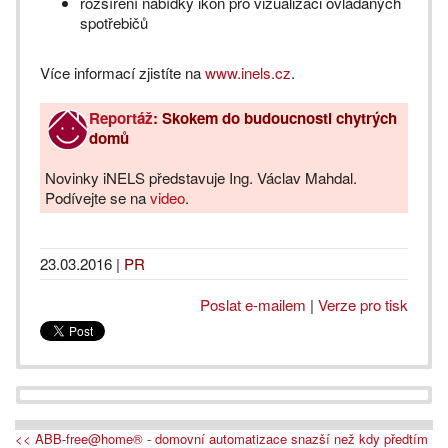
rozšíření nabídky ikon pro vizualizaci ovládaných
spotřebičů
Více informací zjistíte na
www.inels.cz
.
Reportáž
: Skokem do budoucnosti chytrých
domů
Novinky iNELS představuje Ing. Václav Mahdal.
Podívejte se na
video
.
23.03.2016
|
PR
Poslat e-mailem
|
Verze pro tisk
<< ABB-free@home® - domovní automatizace snazší než kdy předtím