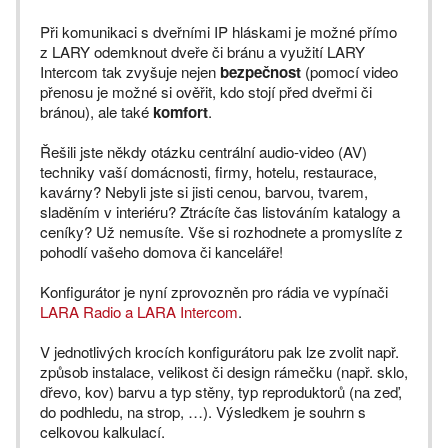
Při komunikaci s dveřními IP hláskami je možné přímo
z LARY odemknout dveře či bránu a využití LARY
Intercom tak zvyšuje nejen
bezpečnost
(pomocí video
přenosu je možné si ověřit, kdo stojí před dveřmi či
bránou), ale také
komfort
.
Řešili jste někdy otázku centrální audio-video (AV)
techniky vaší domácnosti, firmy, hotelu, restaurace,
kavárny? Nebyli jste si jisti cenou, barvou, tvarem,
sladěním v interiéru? Ztrácíte čas listováním katalogy a
ceníky? Už nemusíte. Vše si rozhodnete a promyslíte z
pohodlí vašeho domova či kanceláře!
Konfigurátor je nyní zprovozněn pro rádia ve vypínači
LARA Radio a LARA Intercom
.
V jednotlivých krocích konfigurátoru pak lze zvolit např.
způsob instalace, velikost či design rámečku (např. sklo,
dřevo, kov) barvu a typ stěny, typ reproduktorů (na zeď,
do podhledu, na strop, …). Výsledkem je souhrn s
celkovou kalkulací.