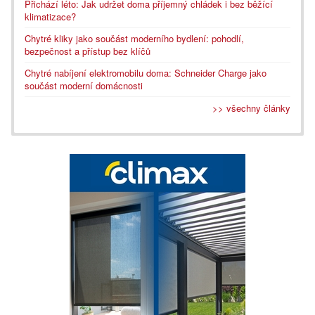
Přichází léto: Jak udržet doma příjemný chládek i bez běžící
klimatizace?
Chytré kliky jako součást moderního bydlení: pohodlí,
bezpečnost a přístup bez klíčů
Chytré nabíjení elektromobilu doma: Schneider Charge jako
součást moderní domácnosti
>> všechny články