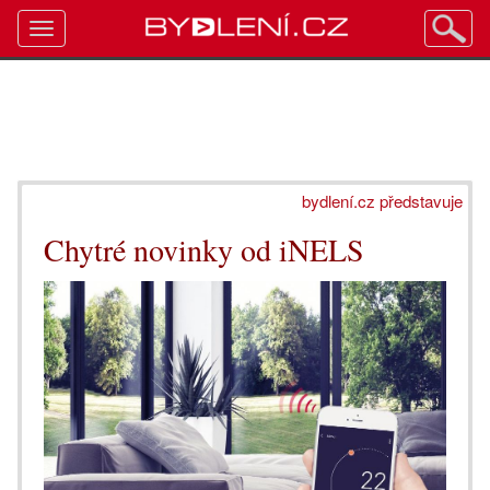
Toggle
navigation
bydlení.cz představuje
Chytré novinky od iNELS