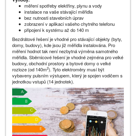
měření spotřeby elektřiny, plynu a vody
instalace na vaše stávající měřidla
bez nutnosti stavebních úprav
zobrazení v aplikaci vašeho chytrého telefonu
připojení k systému až do 140 m
Bezdrátové řešení je vhodné pro stávající objekty (byty,
domy, budovy), kde jsou již měřidla instalována. Pro
měření hodnot tak není nezbytná výměna samotného
měřidla. Sběrnicové řešení je vhodné zejména pro velké
budovy, obchodní prostory a bytové domy o velké
2
rozloze (od 140m
). Tyto elektroměry musí být
vybaveny pulsním výstupem, který je spojen vodičem s
jednotkou vstupů (14 jednotek).