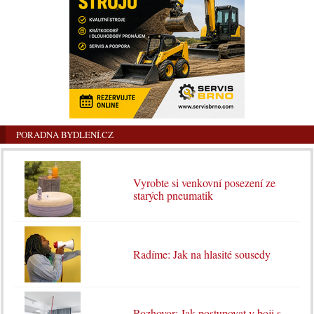
PORADNA BYDLENÍ.CZ
Vyrobte si venkovní posezení ze
starých pneumatik
Radíme: Jak na hlasité sousedy
Rozhovor: Jak postupovat v boji s