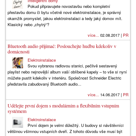
Inteligentní domy
Pokud připravujete novostavbu nebo kompletní
přestavbu domu či bytu včetně nové elektroinstalace, je správný
okamžik promyslet, jakou elektroinstalaci a tedy jaký domov mít.
Klasický nebo „chytrý“?
více...
02.08.2017 |
PR
Bluetooth audio přijímač: Poslouchejte hudbu kdekoliv v
domácnosti
Elektroinstalace
Svou vybranou radiovou stanici, pečlivě sestavený
playlist nebo nejnovější album vaší oblíbené kapely – to vše si nyní
můžete pustit kdekoliv v interiéru. Společnost Schneider Electric
představila zabudovaný Bluetooth audio...
více...
14.06.2017 |
PR
Udělejte první dojem s modulárním a flexibilním vstupním
systémem
Elektroinstalace
První dojem je velmi důležitý. U budovy si návštěvníci
většinou všimnou vstupních dveří. Z tohoto důvodu vše musí být