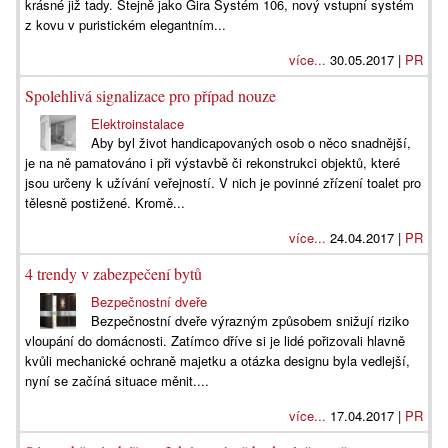
krásné již tady. Stejně jako Gira Systém 106, nový vstupní systém
z kovu v puristickém elegantním...
více...
30.05.2017 |
PR
Spolehlivá signalizace pro případ nouze
Elektroinstalace
Aby byl život handicapovaných osob o něco snadnější,
je na ně pamatováno i při výstavbě či rekonstrukci objektů, které
jsou určeny k užívání veřejností. V nich je povinné zřízení toalet pro
tělesně postižené. Kromě...
více...
24.04.2017 |
PR
4 trendy v zabezpečení bytů
Bezpečnostní dveře
Bezpečnostní dveře výrazným způsobem snižují riziko
vloupání do domácnosti. Zatímco dříve si je lidé pořizovali hlavně
kvůli mechanické ochraně majetku a otázka designu byla vedlejší,
nyní se začíná situace měnit....
více...
17.04.2017 |
PR