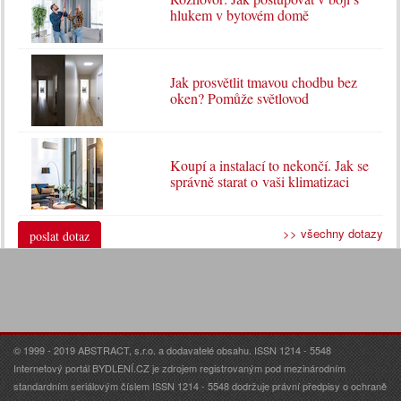
hlukem v bytovém domě
Jak prosvětlit tmavou chodbu bez
oken? Pomůže světlovod
Koupí a instalací to nekončí. Jak se
správně starat o vaši klimatizaci
>> všechny dotazy
poslat dotaz
© 1999 - 2019 ABSTRACT, s.r.o. a dodavatelé obsahu. ISSN 1214 - 5548
Internetový portál BYDLENÍ.CZ je zdrojem registrovaným pod mezinárodním
standardním seriálovým číslem ISSN 1214 - 5548 dodržuje právní předpisy o ochraně