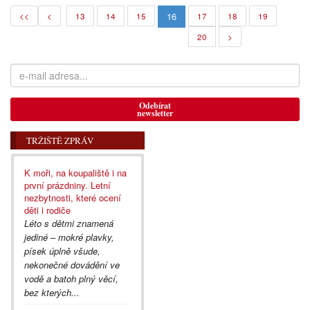
16
<<
<
13
14
15
17
18
19
20
>
Odebírat
newsletter
TRŽIŠTĚ ZPRÁV
K moři, na koupaliště i na
první prázdniny. Letní
nezbytnosti, které ocení
děti i rodiče
Léto s dětmi znamená
jediné – mokré plavky,
písek úplně všude,
nekonečné dovádění ve
vodě a batoh plný věcí,
bez kterých...