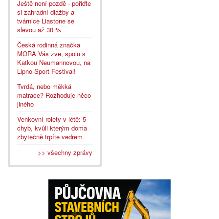
Ještě není pozdě - pořiďte
si zahradní dlažby a
tvárnice Liastone se
slevou až 30 %
Česká rodinná značka
MORA Vás zve, spolu s
Katkou Neumannovou, na
Lipno Sport Festival!
Tvrdá, nebo měkká
matrace? Rozhoduje něco
jiného
Venkovní rolety v létě: 5
chyb, kvůli kterým doma
zbytečně trpíte vedrem
>> všechny zprávy