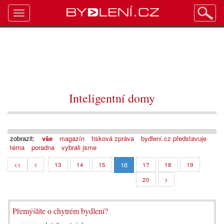
Toggle
navigation
Inteligentní domy
zobrazit:
vše
magazín
tisková zpráva
bydlení.cz představuje
téma
poradna
vybrali jsme
16
<<
<
13
14
15
17
18
19
20
>
Přemýšlíte o chytrém bydlení?