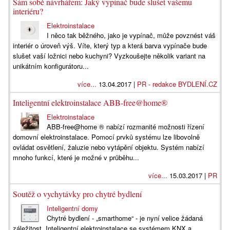
Sám sobě návrhářem: Jaký vypínač bude slušet vašemu
interiéru?
Elektroinstalace
I něco tak běžného, jako je vypínač, může povznést váš
interiér o úroveň výš. Víte, který typ a která barva vypínače bude
slušet vaší ložnici nebo kuchyni? Vyzkoušejte několik variant na
unikátním konfigurátoru...
více...
13.04.2017 |
PR - redakce BYDLENÍ.CZ
Inteligentní elektroinstalace ABB-free@home®
Elektroinstalace
ABB-free@home ® nabízí rozmanité možnosti řízení
domovní elektroinstalace. Pomocí prvků systému lze libovolně
ovládat osvětlení, žaluzie nebo vytápění objektu. Systém nabízí
mnoho funkcí, které je možné v průběhu...
více...
15.03.2017 |
PR
Soutěž o vychytávky pro chytré bydlení
Inteligentní domy
Chytré bydlení - „smarthome“ - je nyní velice žádaná
záležitost. Inteligentní elektroinstalace se systémem KNX a