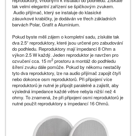
reproduktory, vhodnými k instalaci do podhledů. Získáte
tak velmi elegantní zařízení se špičkovým zvukem.
Audio přijímač, který se instaluje do klasické
zásuvkové krabičky, je dodáván ve třech základních
barvách Polar, Grafit a Aluminium.
Pokud byste měli zájem o kompletní sadu, získáte tak
dva 2.5“ reproduktory, které jsou určené pro zabudování
do podhledu. Reproduktory mají impedanci 8 Ohm a
výkon 2.5 W každý. Jeden reproduktor je navržen pro
2
ozvučení cca. 15 m
prostoru a montáž do podhledu
šíření zvuku dále pomůže. Pokud by někomu nestačily
tyto dva reproduktory, lze na audio přijímač zapojit čtyři
nebo dokonce osm reproduktorů. Při připojení více
reproduktorů je nutné je připojit paralelně a zajistit, aby
výsledná impedance každé větve nebyla nižší než 4
ohmy. To znamená, že při připojení osmi reproduktorů je
nutné použít reproduktory s impedancí 16 Ohmů.