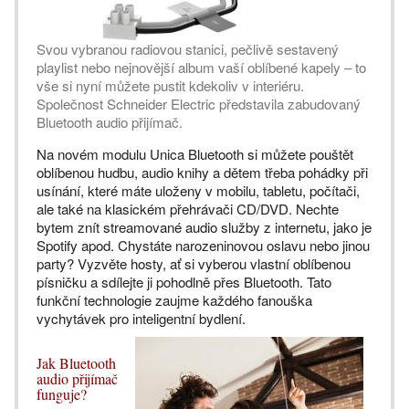
Svou vybranou radiovou stanici, pečlivě sestavený
playlist nebo nejnovější album vaší oblíbené kapely – to
vše si nyní můžete pustit kdekoliv v interiéru.
Společnost Schneider Electric představila zabudovaný
Bluetooth audio přijímač.
Na novém modulu Unica Bluetooth si můžete pouštět
oblíbenou hudbu, audio knihy a dětem třeba pohádky při
usínání, které máte uloženy v mobilu, tabletu, počítači,
ale také na klasickém přehrávači CD/DVD. Nechte
bytem znít streamované audio služby z internetu, jako je
Spotify apod. Chystáte narozeninovou oslavu nebo jinou
party? Vyzvěte hosty, ať si vyberou vlastní oblíbenou
písničku a sdílejte ji pohodlně přes Bluetooth. Tato
funkční technologie zaujme každého fanouška
vychytávek pro inteligentní bydlení.
Jak Bluetooth
audio přijímač
funguje?