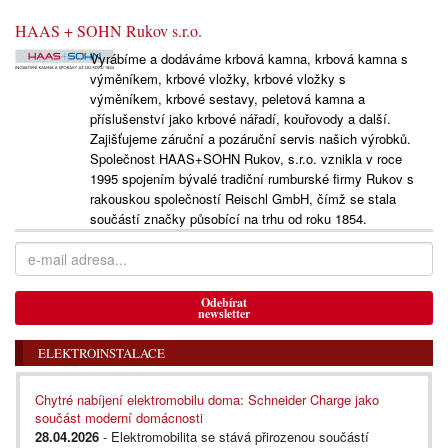
HAAS + SOHN Rukov s.r.o.
Vyrábíme a dodáváme krbová kamna, krbová kamna s
výměníkem, krbové vložky, krbové vložky s
výměníkem, krbové sestavy, peletová kamna a
příslušenství jako krbové nářadí, kouřovody a další.
Zajišťujeme záruční a pozáruční servis našich výrobků.
Společnost HAAS+SOHN Rukov, s.r.o. vznikla v roce
1995 spojením bývalé tradiční rumburské firmy Rukov s
rakouskou společností Reischl GmbH, čímž se stala
součástí značky působící na trhu od roku 1854.
Odebírat
newsletter
ELEKTROINSTALACE
Chytré nabíjení elektromobilu doma: Schneider Charge jako
součást moderní domácnosti
28.04.2026
- Elektromobilita se stává přirozenou součástí