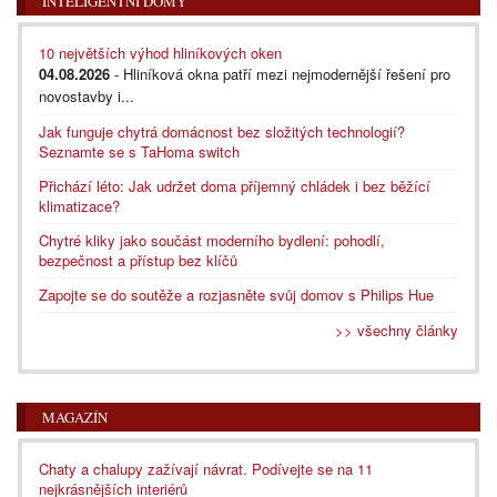
INTELIGENTNÍ DOMY
10 největších výhod hliníkových oken
04.08.2026
- Hliníková okna patří mezi nejmodernější řešení pro
novostavby i...
Jak funguje chytrá domácnost bez složitých technologií?
Seznamte se s TaHoma switch
Přichází léto: Jak udržet doma příjemný chládek i bez běžící
klimatizace?
Chytré kliky jako součást moderního bydlení: pohodlí,
bezpečnost a přístup bez klíčů
Zapojte se do soutěže a rozjasněte svůj domov s Philips Hue
>> všechny články
MAGAZÍN
Chaty a chalupy zažívají návrat. Podívejte se na 11
nejkrásnějších interiérů