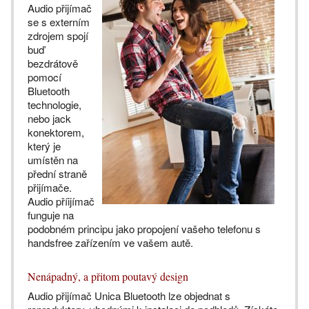
Audio přijímač
se s externím
zdrojem spojí
buď
bezdrátově
pomocí
Bluetooth
technologie,
nebo jack
konektorem,
který je
umístěn na
přední straně
přijímače.
Audio příijímač
funguje na
podobném principu jako propojení vašeho telefonu s
handsfree zařízením ve vašem autě.
Nenápadný, a přitom poutavý design
Audio přijímač Unica Bluetooth lze objednat s