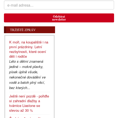
Odebírat
newsletter
TRŽIŠTĚ ZPRÁV
K moři, na koupaliště i na
první prázdniny. Letní
nezbytnosti, které ocení
děti i rodiče
Léto s dětmi znamená
jediné – mokré plavky,
písek úplně všude,
nekonečné dovádění ve
vodě a batoh plný věcí,
bez kterých...
Ještě není pozdě - pořiďte
si zahradní dlažby a
tvárnice Liastone se
slevou až 30 %