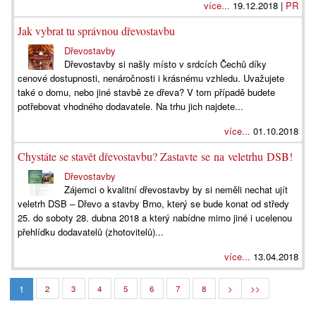
více...
19.12.2018 |
PR
Jak vybrat tu správnou dřevostavbu
Dřevostavby
Dřevostavby si našly místo v srdcích Čechů díky
cenové dostupnosti, nenáročnosti i krásnému vzhledu. Uvažujete
také o domu, nebo jiné stavbě ze dřeva? V tom případě budete
potřebovat vhodného dodavatele. Na trhu jich najdete...
více...
01.10.2018
Chystáte se stavět dřevostavbu? Zastavte se na veletrhu DSB!
Dřevostavby
Zájemci o kvalitní dřevostavby by si neměli nechat ujít
veletrh DSB – Dřevo a stavby Brno, který se bude konat od středy
25. do soboty 28. dubna 2018 a který nabídne mimo jiné i ucelenou
přehlídku dodavatelů (zhotovitelů)...
více...
13.04.2018
1
2
3
4
5
6
7
8
>
>>