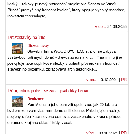
lidský – takový je nový rezidenční projekt Via Sancta ve Vinoři.
Přináší promyšlený koncept bydlení, který spojuje vysoký standard,
inovativní technologie,...
více...
24.09.2025
Dřevostavby na klíč
Dřevostavby
Stavební firma WOOD SYSTEM, s. r. o. se zabývá
výstavbou rodinných domů - dřevostaveb na klíč. Firma mimo jiné
poskytuje také doplňkové služby v oblasti prověřování vhodnosti
stavebního pozemku, zpracovává architektonické...
více...
13.12.2021 |
PR
Dům, jehož příběh se začal psát díky běhání
Realizace
Pan Michal a jeho paní žili spolu více jak 20 let, a o
bydlení ve svém vlastním domě snili dlouho. Příběh jejich rodiny,
spojený s realizací nového domova, zasazeného v krásné přírodě
chráněné krajinné oblasti Brdy, začal...
více...
08.10.2021 |
PR