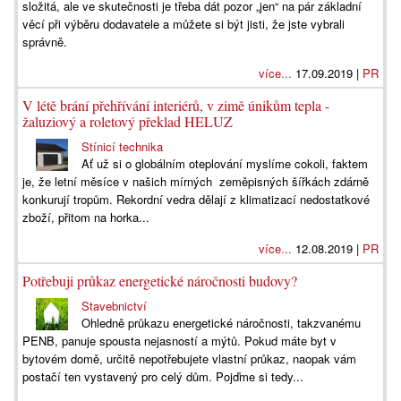
složitá, ale ve skutečnosti je třeba dát pozor „jen“ na pár základní
věcí při výběru dodavatele a můžete si být jisti, že jste vybrali
správně.
více...
17.09.2019 |
PR
V létě brání přehřívání interiérů, v zimě únikům tepla -
žaluziový a roletový překlad HELUZ
Stínicí technika
Ať už si o globálním oteplování myslíme cokoli, faktem
je, že letní měsíce v našich mírných zeměpisných šířkách zdárně
konkurují tropům. Rekordní vedra dělají z klimatizací nedostatkové
zboží, přitom na horka...
více...
12.08.2019 |
PR
Potřebuji průkaz energetické náročnosti budovy?
Stavebnictví
Ohledně průkazu energetické náročnosti, takzvanému
PENB, panuje spousta nejasností a mýtů. Pokud máte byt v
bytovém domě, určitě nepotřebujete vlastní průkaz, naopak vám
postačí ten vystavený pro celý dům. Pojďme si tedy...