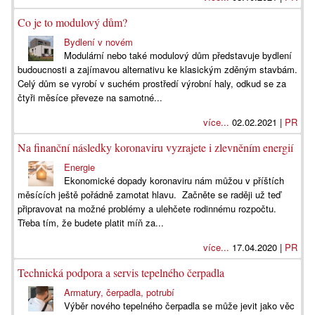
Co je to modulový dům?
Bydlení v novém
Modulární nebo také modulový dům představuje bydlení
budoucnosti a zajímavou alternativu ke klasickým zděným stavbám.
Celý dům se vyrobí v suchém prostředí výrobní haly, odkud se za
čtyři měsíce převeze na samotné...
více...
02.02.2021 |
PR
Na finanční následky koronaviru vyzrajete i zlevněním energií
Energie
Ekonomické dopady koronaviru nám můžou v příštích
měsících ještě pořádně zamotat hlavu. Začněte se raději už teď
připravovat na možné problémy a ulehčete rodinnému rozpočtu.
Třeba tím, že budete platit míň za...
více...
17.04.2020 |
PR
Technická podpora a servis tepelného čerpadla
Armatury, čerpadla, potrubí
Výběr nového tepelného čerpadla se může jevit jako věc