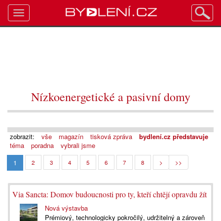
Toggle
navigation
Nízkoenergetické a pasivní domy
zobrazit:
vše
magazín
tisková zpráva
bydlení.cz představuje
téma
poradna
vybrali jsme
1
2
3
4
5
6
7
8
>
>>
Via Sancta: Domov budoucnosti pro ty, kteří chtějí opravdu žít
Nová výstavba
Prémiový, technologicky pokročilý, udržitelný a zároveň