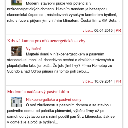
Moderní stavební praxe vidí potenciál v
nízkoenergetických domech. Hlavním trendem je bezesporu
ekonomická úspornost, následovaná vysokým komfortem bydlení,
ruku v ruce s příjemným vnitřním klimatem. Česká firma KM Beta...
více...
06.04.2015 |
PR
Krbová kamna pro nízkoenergetické stavby
Vytápění
Majitelé domů v nízkoenergetickém a pasivním
standardu si mohli až donedávna nechat o chvílích strávených u
plápolajícího krbu jen zdát. Že jste jimi i vy? Firma Romotop ze
Suchdola nad Odrou přináší na tomto poli celou...
více...
10.09.2014 |
PR
Moderní a nadčasový pasivní dům
Nízkoenergetické a pasivní domy
O své zkušenosti s pasivním domem a se stavbou
pasivního domu, od počátku plánování, výběru firmy až po
samotnou výstavbu se s námi podělil pan Š. z Liberecka. Jak se
v domě žije a proč je bydlení...