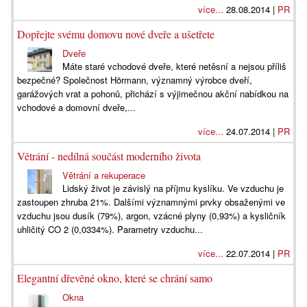
více...
28.08.2014 |
PR
Dopřejte svému domovu nové dveře a ušetřete
Dveře
Máte staré vchodové dveře, které netěsní a nejsou příliš
bezpečné? Společnost Hörmann, významný výrobce dveří,
garážových vrat a pohonů, přichází s výjimečnou akční nabídkou na
vchodové a domovní dveře,...
více...
24.07.2014 |
PR
Větrání - nedílná součást moderního života
Větrání a rekuperace
Lidský život je závislý na příjmu kyslíku. Ve vzduchu je
zastoupen zhruba 21%. Dalšími významnými prvky obsaženými ve
vzduchu jsou dusík (79%), argon, vzácné plyny (0,93%) a kysličník
uhličitý CO 2 (0,0334%). Parametry vzduchu...
více...
22.07.2014 |
PR
Elegantní dřevěné okno, které se chrání samo
Okna