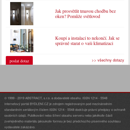
Jak prosvětlit tmavou chodbu bez
oken? Pomůže světlovod
Koupí a instalací to nekončí. Jak se
správně starat o vaši klimatizaci
>> všechny dotazy
poslat dotaz
© 1999 - 2019 ABSTRACT, s.r.o. a dodavatelé obsahu. ISSN 1214 - 5548
Internetový portál BYDLENÍ.CZ je zdrojem registrovaným pod mezinárodním
standardním seriálovým číslem ISSN 1214 - 5548 dodržuje právní předpisy o ochraně
osobních údajů. Publikování nebo šíření obsahu serveru nebo jakékoliv části
zveřejněného materiálu jakoukoliv formou je bez předchozího písemného souhlasu
vydavatele zakázáno.