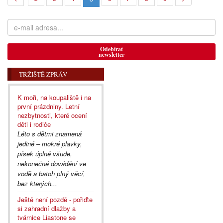
Odebírat
newsletter
TRŽIŠTĚ ZPRÁV
K moři, na koupaliště i na
první prázdniny. Letní
nezbytnosti, které ocení
děti i rodiče
Léto s dětmi znamená
jediné – mokré plavky,
písek úplně všude,
nekonečné dovádění ve
vodě a batoh plný věcí,
bez kterých...
Ještě není pozdě - pořiďte
si zahradní dlažby a
tvárnice Liastone se