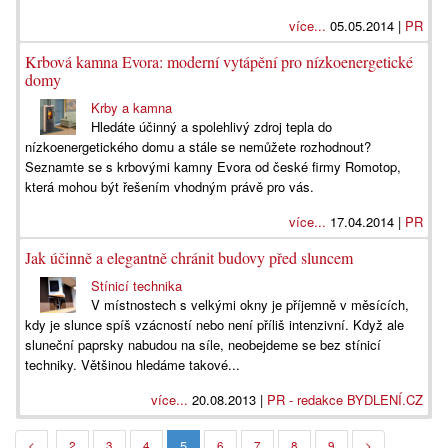
více...
05.05.2014 |
PR
Krbová kamna Evora: moderní vytápění pro nízkoenergetické
domy
Krby a kamna
Hledáte účinný a spolehlivý zdroj tepla do
nízkoenergetického domu a stále se nemůžete rozhodnout?
Seznamte se s krbovými kamny Evora od české firmy Romotop,
která mohou být řešením vhodným právě pro vás.
více...
17.04.2014 |
PR
Jak účinně a elegantně chránit budovy před sluncem
Stínicí technika
V místnostech s velkými okny je příjemně v měsících,
kdy je slunce spíš vzácností nebo není příliš intenzivní. Když ale
sluneční paprsky nabudou na síle, neobejdeme se bez stínicí
techniky. Většinou hledáme takové...
více...
20.08.2013 |
PR - redakce BYDLENÍ.CZ
5
<
2
3
4
6
7
8
9
>