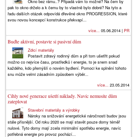
Okno bez rámu..? Připadá vám to možné? Na čem by
pak to okno drželo a k čemu by to vlastně bylo dobré? Na tyto a
řadu dalších otázek odpovídá dřevěné okno PROGRESSION, které
svou novou koncepcí konstrukce překvapí...
více...
05.06.2014 |
PR
Buďte aktivní, postavte si pasivní dům
Zdicí materiály
Postavit zdravý rodinný dům a při tom ušetřit pokud
možno co nejvíce času, prostředků i energie, to je snem snad
každého, kdo přemýšlí o novém bydlení. Pomoci ke splnění tohoto
snu může velmi zásadním způsobem výběr...
více...
23.05.2014
Cihly nové generace ušetří náklady. Navíc nemusíte dům
zateplovat
Stavební materiály a výrobky
Nároky na snižování energetické náročnosti budov jsou
stále přísnější. Od roku 2020 se mají stavět pouze domy téměř
nulové. Tyto domy mají zcela minimální spotřebu energie, navíc
potřebná energie pro provoz pochází...