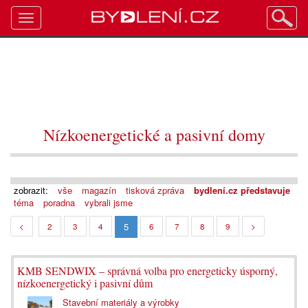
Toggle
navigation
Nízkoenergetické a pasivní domy
zobrazit:
vše
magazín
tisková zpráva
bydlení.cz představuje
téma
poradna
vybrali jsme
5
<
2
3
4
6
7
8
9
>
KMB SENDWIX – správná volba pro energeticky úsporný,
nízkoenergetický i pasivní dům
Stavební materiály a výrobky