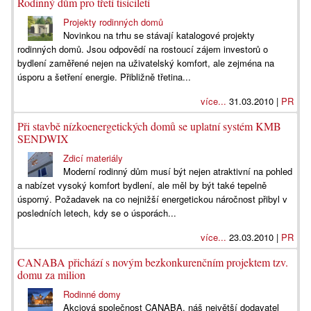
Rodinný dům pro třetí tisíciletí
Projekty rodinných domů
Novinkou na trhu se stávají katalogové projekty
rodinných domů. Jsou odpovědí na rostoucí zájem investorů o
bydlení zaměřené nejen na uživatelský komfort, ale zejména na
úsporu a šetření energie. Přibližně třetina...
více...
31.03.2010 |
PR
Při stavbě nízkoenergetických domů se uplatní systém KMB
SENDWIX
Zdicí materiály
Moderní rodinný dům musí být nejen atraktivní na pohled
a nabízet vysoký komfort bydlení, ale měl by být také tepelně
úsporný. Požadavek na co nejnižší energetickou náročnost přibyl v
posledních letech, kdy se o úsporách...
více...
23.03.2010 |
PR
CANABA přichází s novým bezkonkurenčním projektem tzv.
domu za milion
Rodinné domy
Akciová společnost CANABA, náš největší dodavatel