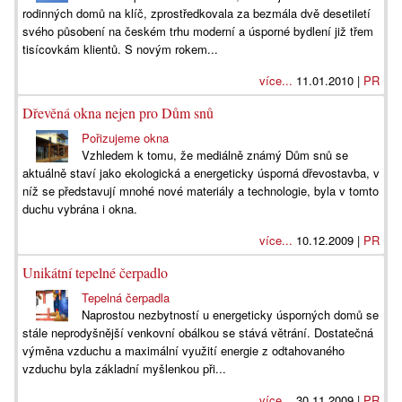
rodinných domů na klíč, zprostředkovala za bezmála dvě desetiletí
svého působení na českém trhu moderní a úsporné bydlení již třem
tisícovkám klientů. S novým rokem...
více...
11.01.2010 |
PR
Dřevěná okna nejen pro Dům snů
Pořizujeme okna
Vzhledem k tomu, že mediálně známý Dům snů se
aktuálně staví jako ekologická a energeticky úsporná dřevostavba, v
níž se představují mnohé nové materiály a technologie, byla v tomto
duchu vybrána i okna.
více...
10.12.2009 |
PR
Unikátní tepelné čerpadlo
Tepelná čerpadla
Naprostou nezbytností u energeticky úsporných domů se
stále neprodyšnější venkovní obálkou se stává větrání. Dostatečná
výměna vzduchu a maximální využití energie z odtahovaného
vzduchu byla základní myšlenkou při...
více...
30.11.2009 |
PR