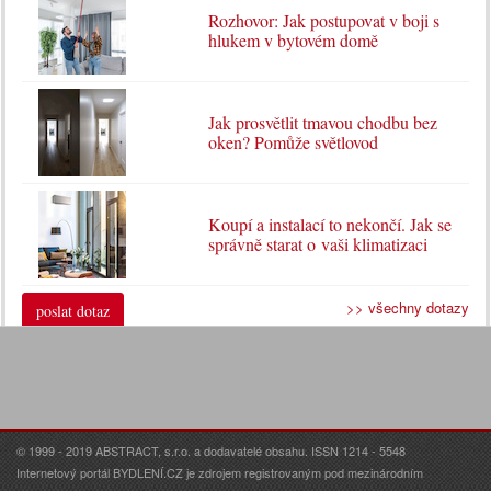
Rozhovor: Jak postupovat v boji s
hlukem v bytovém domě
Jak prosvětlit tmavou chodbu bez
oken? Pomůže světlovod
Koupí a instalací to nekončí. Jak se
správně starat o vaši klimatizaci
>> všechny dotazy
poslat dotaz
© 1999 - 2019 ABSTRACT, s.r.o. a dodavatelé obsahu. ISSN 1214 - 5548
Internetový portál BYDLENÍ.CZ je zdrojem registrovaným pod mezinárodním