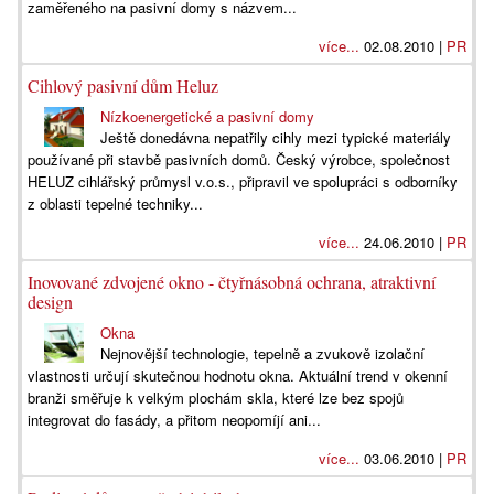
zaměřeného na pasivní domy s názvem...
více...
02.08.2010 |
PR
Cihlový pasivní dům Heluz
Nízkoenergetické a pasivní domy
Ještě donedávna nepatřily cihly mezi typické materiály
používané při stavbě pasivních domů. Český výrobce, společnost
HELUZ cihlářský průmysl v.o.s., připravil ve spolupráci s odborníky
z oblasti tepelné techniky...
více...
24.06.2010 |
PR
Inovované zdvojené okno - čtyřnásobná ochrana, atraktivní
design
Okna
Nejnovější technologie, tepelně a zvukově izolační
vlastnosti určují skutečnou hodnotu okna. Aktuální trend v okenní
branži směřuje k velkým plochám skla, které lze bez spojů
integrovat do fasády, a přitom neopomíjí ani...
více...
03.06.2010 |
PR