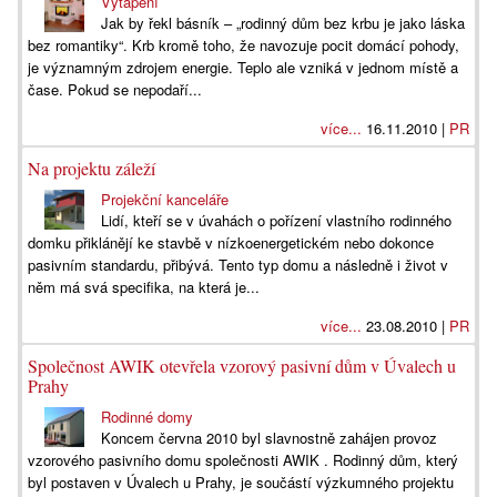
Vytápění
Jak by řekl básník – „rodinný dům bez krbu je jako láska
bez romantiky“. Krb kromě toho, že navozuje pocit domácí pohody,
je významným zdrojem energie. Teplo ale vzniká v jednom místě a
čase. Pokud se nepodaří...
více...
16.11.2010 |
PR
Na projektu záleží
Projekční kanceláře
Lidí, kteří se v úvahách o pořízení vlastního rodinného
domku přiklánějí ke stavbě v nízkoenergetickém nebo dokonce
pasivním standardu, přibývá. Tento typ domu a následně i život v
něm má svá specifika, na která je...
více...
23.08.2010 |
PR
Společnost AWIK otevřela vzorový pasivní dům v Úvalech u
Prahy
Rodinné domy
Koncem června 2010 byl slavnostně zahájen provoz
vzorového pasivního domu společnosti AWIK . Rodinný dům, který
byl postaven v Úvalech u Prahy, je součástí výzkumného projektu