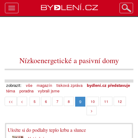
Toggle
navigation
Nízkoenergetické a pasivní domy
zobrazit:
vše
magazín
tisková zpráva
bydlení.cz představuje
téma
poradna
vybrali jsme
9
<<
<
5
6
7
8
10
11
12
>
Uložte si do podlahy teplo krbu a slunce