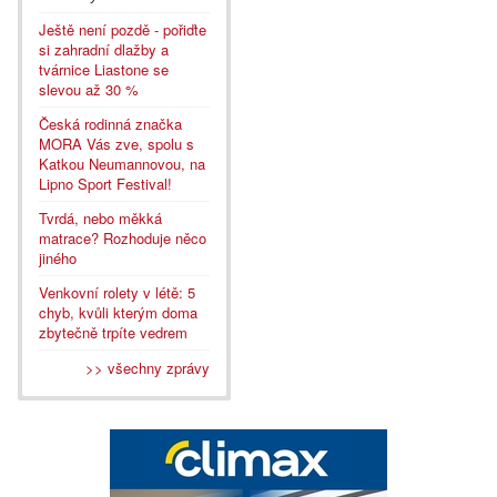
Ještě není pozdě - pořiďte
si zahradní dlažby a
tvárnice Liastone se
slevou až 30 %
Česká rodinná značka
MORA Vás zve, spolu s
Katkou Neumannovou, na
Lipno Sport Festival!
Tvrdá, nebo měkká
matrace? Rozhoduje něco
jiného
Venkovní rolety v létě: 5
chyb, kvůli kterým doma
zbytečně trpíte vedrem
>> všechny zprávy