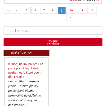
9
<<
<
5
6
7
8
10
11
12
>
Odebírat
newsletter
TRŽIŠTĚ ZPRÁV
K moři, na koupaliště i na
první prázdniny. Letní
nezbytnosti, které ocení
děti i rodiče
Léto s dětmi znamená
jediné – mokré plavky,
písek úplně všude,
nekonečné dovádění ve
vodě a batoh plný věcí,
bez kterých...