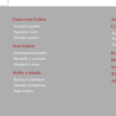
Financování bydlení
Arc
Cyk
Investiční bydlení
Hypoteční úvěry
Vy
Stavební spoření
Pr
Te
Nové bydlení
By
Developerské projekty
Na reality s rozumem
Bl
Inteligentní domy
So
Hobby a zahrada
Trž
Bazény a zastřešení
A
Zahradní architektura
Rady kutilům