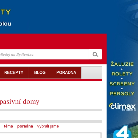
RECEPTY
BLOG
PORADNA
 pasivní domy
téma
poradna
vybrali jsme