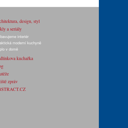
hitektura, design, styl
ly a seriály
bavujeme interiér
aktická moderní kuchyně
plo v domě
dlínkova kuchařka
og
utěže
iště zpráv
BSTRACT.CZ