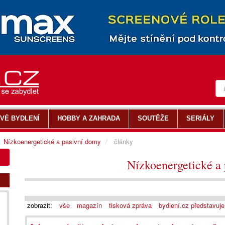
VÉ BYDLENÍ
HOBBY A ZAHRADA
SOUTĚŽE
SERIÁLY
Nízkoenergetické a pasivní domy
články
Nízkoenergetické a
zobrazit:
vše
magazín
tisková zpráva
bydlení.cz představuje