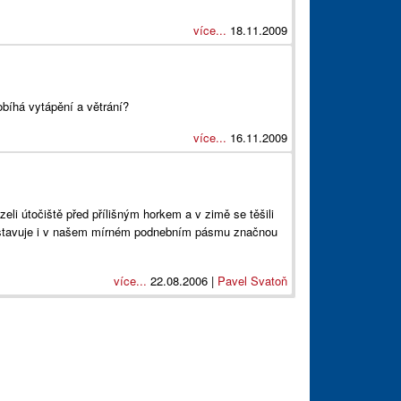
více...
18.11.2009
bíhá vytápění a větrání?
více...
16.11.2009
eli útočiště před přílišným horkem a v zimě se těšili
dstavuje i v našem mírném podnebním pásmu značnou
více...
22.08.2006 |
Pavel Svatoň