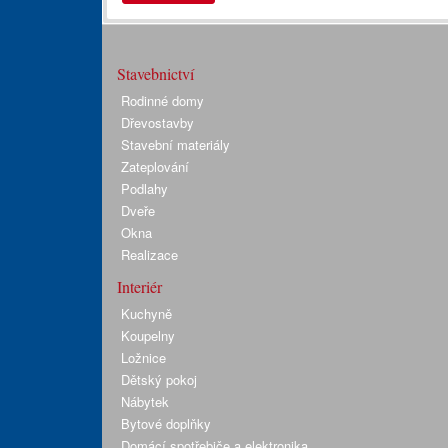
Stavebnictví
Rodinné domy
Dřevostavby
Stavební materiály
Zateplování
Podlahy
Dveře
Okna
Realizace
Interiér
Kuchyně
Koupelny
Ložnice
Dětský pokoj
Nábytek
Bytové doplňky
Domácí spotřebiče a elektronika