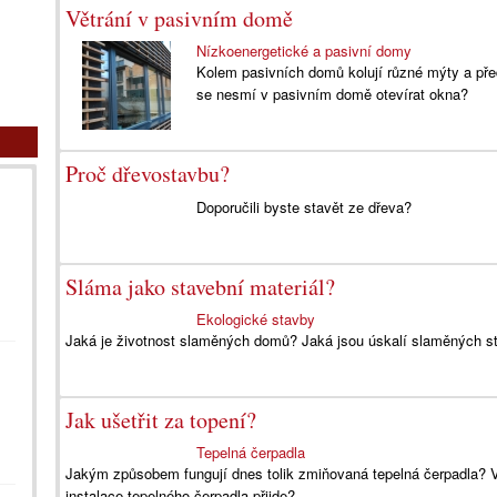
Větrání v pasivním domě
Nízkoenergetické a pasivní domy
Kolem pasivních domů kolují různé mýty a pře
se nesmí v pasivním domě otevírat okna?
Proč dřevostavbu?
Doporučili byste stavět ze dřeva?
Sláma jako stavební materiál?
Ekologické stavby
Jaká je životnost slaměných domů? Jaká jsou úskalí slaměných s
Jak ušetřit za topení?
Tepelná čerpadla
Jakým způsobem fungují dnes tolik zmiňovaná tepelná čerpadla? Vy
instalace tepelného čerpadla přijde?