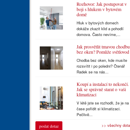
Rozhovor: Jak postupovat v
boji s hlukem v bytovém
domě
Hluk v bytových domech
dokáže zkazit klid a pohodlí
domova. Často nevíme,...
Jak prosvětlit tmavou chodbu
bez oken? Pomůže světlovod
Chodba bez oken, kde musíte
rozsvítit i po poledni? Čtenář
Radek se na nás...
Koupí a instalací to nekončí.
Jak se správně starat o vaši
klimatizaci
V létě jste se rozhodli, že je na
čase pořídit si klimatizaci.
Pečlivě...
>> všechny dot
poslat dotaz