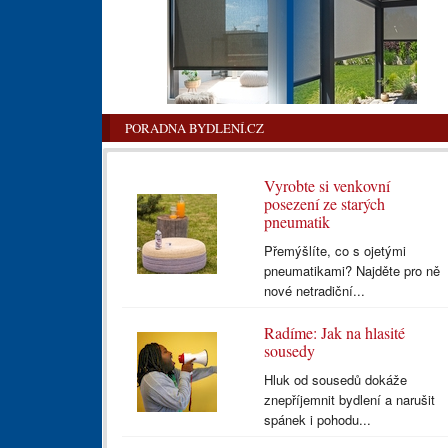
PORADNA BYDLENÍ.CZ
Vyrobte si venkovní
posezení ze starých
pneumatik
Přemýšlíte, co s ojetými
pneumatikami? Najděte pro ně
nové netradiční...
Radíme: Jak na hlasité
sousedy
Hluk od sousedů dokáže
znepříjemnit bydlení a narušit
spánek i pohodu...