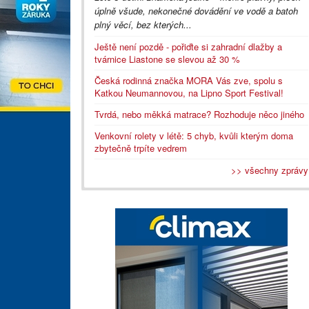
úplně všude, nekonečné dovádění ve vodě a batoh
plný věcí, bez kterých...
Ještě není pozdě - pořiďte si zahradní dlažby a
tvárnice Liastone se slevou až 30 %
Česká rodinná značka MORA Vás zve, spolu s
Katkou Neumannovou, na Lipno Sport Festival!
Tvrdá, nebo měkká matrace? Rozhoduje něco jiného
Venkovní rolety v létě: 5 chyb, kvůli kterým doma
zbytečně trpíte vedrem
>> všechny zprávy