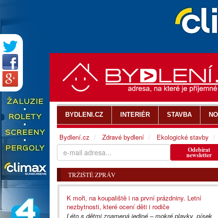
BYDLENI.CZ
INTERIÉR
STAVBA
NO
Bydlení.cz
Zdravé bydlení
Ekologické stavby
Odebírat
newsletter
TRŽIŠTĚ ZPRÁV
K moři, na koupaliště i na první prázdniny. Letní
nezbytnosti, které ocení děti i rodiče
Léto s dětmi znamená jediné – mokré plavky, písek