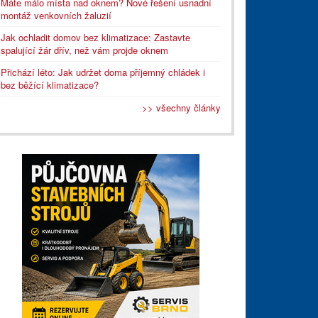
Máte málo místa nad oknem? Nové řešení usnadní
montáž venkovních žaluzií
Jak ochladit domov bez klimatizace: Zastavte
spalující žár dřív, než vám projde oknem
Přichází léto: Jak udržet doma příjemný chládek i
bez běžící klimatizace?
>> všechny články