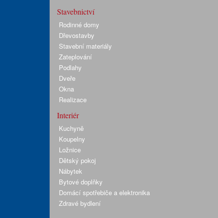
Stavebnictví
Rodinné domy
Dřevostavby
Stavební materiály
Zateplování
Podlahy
Dveře
Okna
Realizace
Interiér
Kuchyně
Koupelny
Ložnice
Dětský pokoj
Nábytek
Bytové doplňky
Domácí spotřebiče a elektronika
Zdravé bydlení