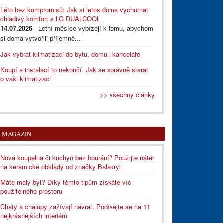
Léto bez kompromisů: Jak si letos doma vychutnat
chladivý komfort s LG DUALCOOL
14.07.2026
- Letní měsíce vybízejí k tomu, abychom
si doma vytvořili příjemné...
Jak vybrat klimatizaci do bytu, domu i kanceláře
Koupí a instalací to nekončí. Jak se správně starat
o vaši klimatizaci
>> všechny články
MAGAZÍN
Nová koupelna či kuchyň bez bourání? Použijte nátěr
na keramické obklady od značky Balakryl
Máte malý byt? Díky těmto tipům získáte víc
použitelného prostoru
Chaty a chalupy zažívají návrat. Podívejte se na 11
nejkrásnějších interiérů