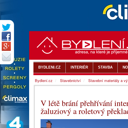
BYDLENI.CZ
INTERIÉR
STAVBA
NO
Bydlení.cz
Stavebnictví
Stavební materiály a v
V létě brání přehřívání int
žaluziový a roletový přek