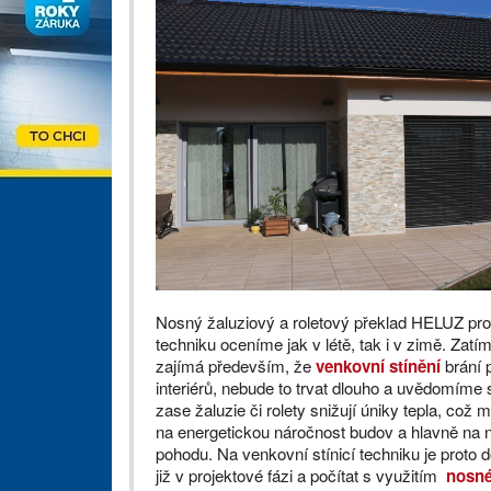
Nosný žaluziový a roletový překlad HELUZ pro 
techniku oceníme jak v létě, tak i v zimě. Zatí
zajímá především, že
venkovní stínění
brání 
interiérů, nebude to trvat dlouho a uvědomíme 
zase žaluzie či rolety snižují úniky tepla, což
na energetickou náročnost budov a hlavně na n
pohodu. Na venkovní stínicí techniku je proto
již v projektové fázi a počítat s využitím
nosné