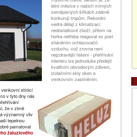
letní měsíce v našich mírných
zeměpisných šířkách zdárně
konkurují tropům. Rekordní
vedra dělají z klimatizací
nedostatkové zboží, přitom na
horka netřeba reagovat ex post
sháněním ochlazovačů
vzduchu, což zrovna není
nejzdravější řešení - přehřívání
interiéru lze jednoduše předejít
kvalitním obvodovým zdivem,
izolačními skly oken a
venkovním zastíněním.
venkovní stínicí
mco v tyto dny nás
přehřívání
si, že v zimě
 má významný vliv
aši tepelnou
 dobré pamatovat
ho žaluziového