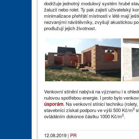
dodržuje jednotný modulový systém hrubé sta
žaluzií nebo rolet. Ty pak zajistí uživatelský 
minimalizace přehřátí místnosti v létě mají ješ
nezvanými návštěvníky, zvyšují akustickou poh
prodlužují jejich životnost.
Venkovní stínění nabývá na významu i s ohle
nulovou spotřebou energie. I proto bylo venko
úsporám
. Na venkovní stínicí techniku (role
2
stavebníci získat podporu ve výši 500 Kč/m
st
2
ovládáním dokonce částku 1000 Kč/m
.
12.08.2019
|
PR