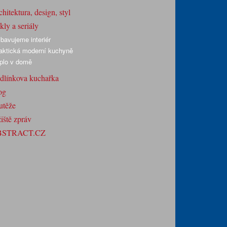
hitektura, design, styl
ly a seriály
bavujeme interiér
aktická moderní kuchyně
plo v domě
dlínkova kuchařka
og
utěže
iště zpráv
BSTRACT.CZ