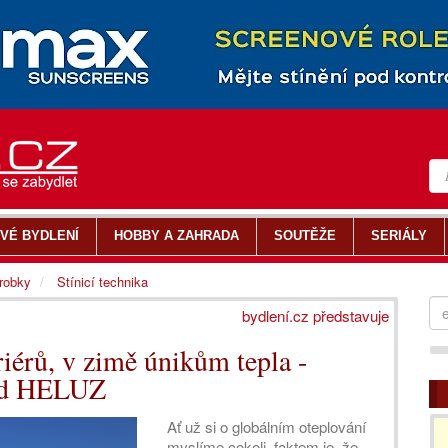
VÉ BYDLENÍ
HOBBY A ZAHRADA
SOUTĚŽE
SERIÁLY
ýrobky
Stínicí technika
bydlení.cz představuje
eriérů, v zimě únikům tepla -
lad HELUZ
Ať už si o globálním oteplování
myslíme cokoli, faktem je, že