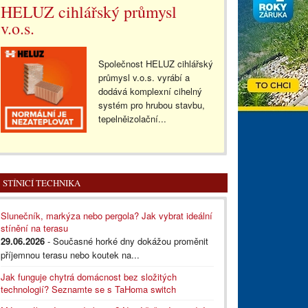
HELUZ cihlářský průmysl
v.o.s.
Společnost HELUZ cihlářský
průmysl v.o.s. vyrábí a
dodává komplexní cihelný
systém pro hrubou stavbu,
tepelněizolační...
STÍNICÍ TECHNIKA
Slunečník, markýza nebo pergola? Jak vybrat ideální
stínění na terasu
29.06.2026
- Současné horké dny dokážou proměnit
příjemnou terasu nebo koutek na...
Jak funguje chytrá domácnost bez složitých
technologií? Seznamte se s TaHoma switch