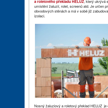
a roletového překladu HELUZ
, který ukrývá 
umístění žaluzií, rolet, screenů atd. Je určen p
obvodových stěnách a má v sobě již zabudova
izolaci.
Nosný žaluziový a roletový překlad HELUZ je d