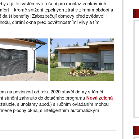
vby a je to systémové řešení pro montáž venkovních
komfort – kromě snížení tepelných ztrát v zimním období a
tě další benefity: Zabezpečují domovy před zvědavci i
odu, chrání okna před povětrnostními vlivy a tím
dem na povinnost od roku 2020 stavět domy s téměř
vní stínění zahrnuto do dotačního programu
Nová zelená
ty, žaluzie, slunolamy apod.) s ručním ovládáním mohou
íněné plochy okna, s inteligentním automatickým