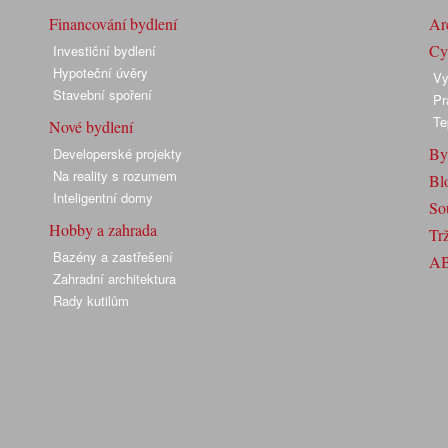
Financování bydlení
Arc
Cyk
Investiční bydlení
Hypoteční úvěry
Vy
Stavební spoření
Pr
Te
Nové bydlení
By
Developerské projekty
Na reality s rozumem
Bl
Inteligentní domy
So
Hobby a zahrada
Trž
Bazény a zastřešení
A
Zahradní architektura
Rady kutilům