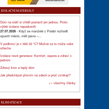
IZOLAČNÍ MATERIÁLY
Dům na stáří si chtěli postavit jen jednou. Proto
výběr izolace nepodcenili
27.07.2026
- Když se manželé z Polabí rozhodli
opustit město, měli jasno –...
V podkroví je v létě 32 °C? Možná za to může vaše
střecha
Izolace nové generace: Komfort, úspora a zdraví v
jednom
Zdravý krov a teplý dům
Jak předcházet plísním na zdech a proč vznikají?
>> všechny články
KLIMATIZACE