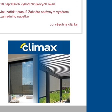
10 největších výhod hliníkových oken
Jak zařídit terasu? Začněte správným výběrem
zahradního nábytku
>> všechny články