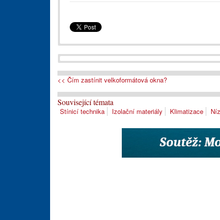
<< Čím zastínit velkoformátová okna?
Související témata
Stínicí technika
Izolační materiály
Klimatizace
Níz