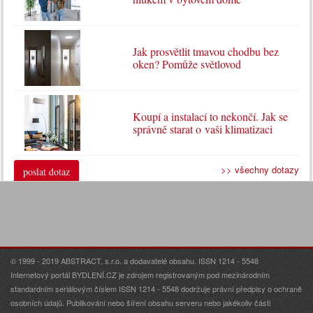
Jak prosvětlit tmavou chodbu bez
oken? Pomůže světlovod
Koupí a instalací to nekončí. Jak se
správně starat o vaši klimatizaci
>> všechny dotazy
poslat dotaz
© 1999 - 2019 ABSTRACT, s.r.o. a dodavatelé obsahu. ISSN 1214 - 5548
Internetový portál BYDLENÍ.CZ je zdrojem registrovaným pod mezinárodním
standardním seriálovým číslem ISSN 1214 - 5548 dodržuje právní předpisy o ochraně
osobních údajů. Publikování nebo šíření obsahu serveru nebo jakékoliv části