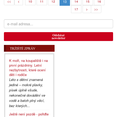
13
<<
<
10
11
12
14
15
16
17
>
>>
Odebírat
newsletter
TRŽIŠTĚ ZPRÁV
K moři, na koupaliště i na
první prázdniny. Letní
nezbytnosti, které ocení
děti i rodiče
Léto s dětmi znamená
jediné – mokré plavky,
písek úplně všude,
nekonečné dovádění ve
vodě a batoh plný věcí,
bez kterých...
Ještě není pozdě - pořiďte