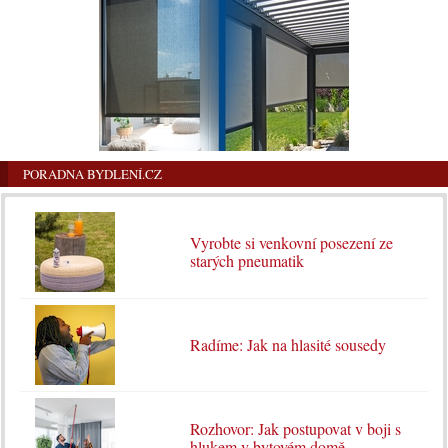
PORADNA BYDLENÍ.CZ
Vyrobte si venkovní posezení ze
starých pneumatik
Radíme: Jak na hlasité sousedy
Rozhovor: Jak postupovat v boji s
hlukem v bytovém domě