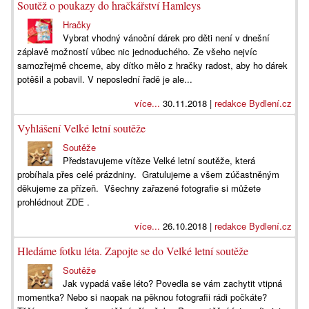
Soutěž o poukazy do hračkářství Hamleys
Hračky
Vybrat vhodný vánoční dárek pro děti není v dnešní
záplavě možností vůbec nic jednoduchého. Ze všeho nejvíc
samozřejmě chceme, aby dítko mělo z hračky radost, aby ho dárek
potěšil a pobavil. V neposlední řadě je ale...
více...
30.11.2018 |
redakce Bydlení.cz
Vyhlášení Velké letní soutěže
Soutěže
Představujeme vítěze Velké letní soutěže, která
probíhala přes celé prázdniny. Gratulujeme a všem zúčastněným
děkujeme za přízeň. Všechny zařazené fotografie si můžete
prohlédnout ZDE .
více...
26.10.2018 |
redakce Bydlení.cz
Hledáme fotku léta. Zapojte se do Velké letní soutěže
Soutěže
Jak vypadá vaše léto? Povedla se vám zachytit vtipná
momentka? Nebo si naopak na pěknou fotografii rádi počkáte?