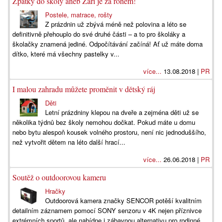
Zpátky do školy aneb Září je za rohem!
Postele, matrace, rošty
Z prázdnin už zbývá méně než polovina a léto se
definitivně přehouplo do své druhé části – a to pro školáky a
školačky znamená jediné. Odpočítávání začíná! Ať už máte doma
dítko, které má všechny pastelky v...
více...
13.08.2018 |
PR
I malou zahradu můžete proměnit v dětský ráj
Děti
Letní prázdniny klepou na dveře a zejména děti už se
několika týdnů bez školy nemohou dočkat. Pokud máte u domu
nebo bytu alespoň kousek volného prostoru, není nic jednoduššího,
než vytvořit dětem na léto další hrací...
více...
26.06.2018 |
PR
Soutěž o outdoorovou kameru
Hračky
Outdoorová kamera značky SENCOR potěší kvalitním
detailním záznamem pomocí SONY senzoru v 4K nejen příznivce
extrémních sportů, ale nabídne i zábavnou alternativu pro rodinné