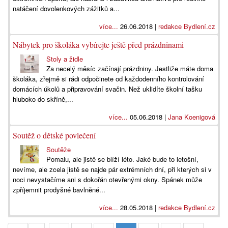
natáčení dovolenkových zážitků a...
více...
26.06.2018 |
redakce Bydlení.cz
Nábytek pro školáka vybírejte ještě před prázdninami
Stoly a židle
Za necelý měsíc začínají prázdniny. Jestliže máte doma
školáka, zřejmě si rádi odpočinete od každodenního kontrolování
domácích úkolů a připravování svačin. Než uklidíte školní tašku
hluboko do skříně,...
více...
05.06.2018 |
Jana Koenigová
Soutěž o dětské povlečení
Soutěže
Pomalu, ale jistě se blíží léto. Jaké bude to letošní,
nevíme, ale zcela jistě se najde pár extrémních dní, při kterých si v
noci nevystačíme ani s dokořán otevřenými okny. Spánek může
zpříjemnit prodyšné bavlněné...
více...
28.05.2018 |
redakce Bydlení.cz