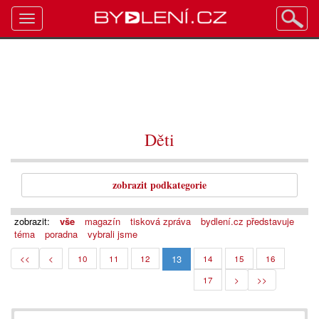
Toggle
navigation
Děti
zobrazit podkategorie
zobrazit:
vše
magazín
tisková zpráva
bydlení.cz představuje
téma
poradna
vybrali jsme
13
<<
<
10
11
12
14
15
16
17
>
>>