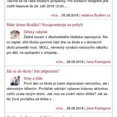
Těšíme se na vaše soutěžní příspěvky. Pro soutěžní fotografie jste
mohli hlasovat do 24. září 2018 12:00....
více...
05.09.2018 |
redakce Bydlení.cz
Máte doma školáka? Nezapomínejte na pohyb
Dětský nábytek
Žádné sezení z dlouhodobého hlediska neprospívá. Ale
co naplat, dítě školou povinné část dne ve škole a u domácích
úkolů prosedět musí. MOLL, německý výrobce rostoucího nábytku
pro děti, ve spolupráci s ortopedy...
více...
28.08.2018 |
Jana Koenigová
Jde se do školy! Jste připraveni?
Stoly a židle
První den ve škole je často doprovázen nervozitou, ale i
obrovským těšením. Prvňáček odchází vybaven krásnou aktovkou
vstříc zcela novým dnům. Jak moc se změní režim dítěte? Jak se
liší život prvňáčka od dítěte v...
více...
28.08.2018 |
Jana Koenigová