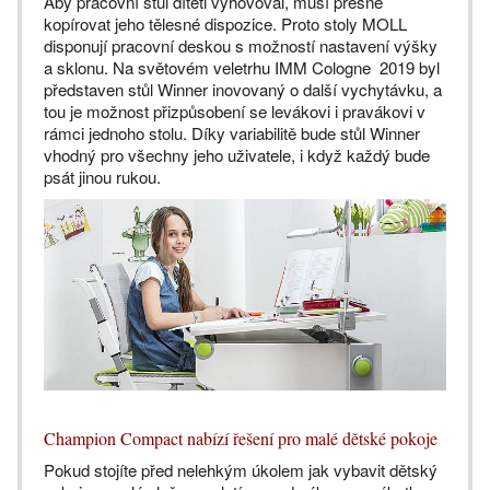
Aby pracovní stůl dítěti vyhovoval, musí přesně
kopírovat jeho tělesné dispozice. Proto stoly MOLL
disponují pracovní deskou s možností nastavení výšky
a sklonu. Na světovém veletrhu IMM Cologne 2019 byl
představen stůl Winner inovovaný o další vychytávku, a
tou je možnost přizpůsobení se levákovi i pravákovi v
rámci jednoho stolu. Díky variabilitě bude stůl Winner
vhodný pro všechny jeho uživatele, i když každý bude
psát jinou rukou.
Champion Compact nabízí řešení pro malé dětské pokoje
Pokud stojíte před nelehkým úkolem jak vybavit dětský