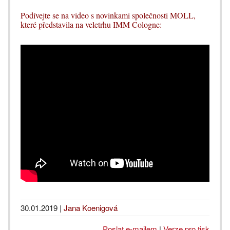
Podívejte se na video s novinkami společnosti MOLL,
které představila na veletrhu IMM Cologne:
30.01.2019
|
Jana Koenigová
Poslat e-mailem
|
Verze pro tisk