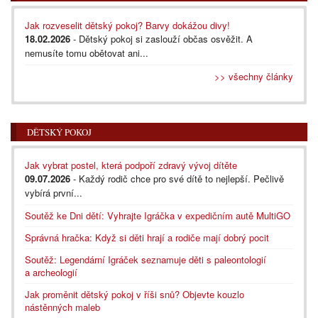
Jak rozveselit dětský pokoj? Barvy dokážou divy!
18.02.2026
- Dětský pokoj si zaslouží občas osvěžit. A
nemusíte tomu obětovat ani...
>> všechny články
DĚTSKÝ POKOJ
Jak vybrat postel, která podpoří zdravý vývoj dítěte
09.07.2026
- Každý rodič chce pro své dítě to nejlepší. Pečlivě
vybírá první...
Soutěž ke Dni dětí: Vyhrajte Igráčka v expedičním autě MultiGO
Správná hračka: Když si děti hrají a rodiče mají dobrý pocit
Soutěž: Legendární Igráček seznamuje děti s paleontologií
a archeologií
Jak proměnit dětský pokoj v říši snů? Objevte kouzlo
nástěnných maleb