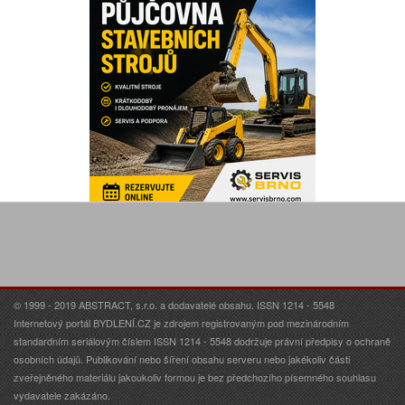
© 1999 - 2019 ABSTRACT, s.r.o. a dodavatelé obsahu. ISSN 1214 - 5548
Internetový portál BYDLENÍ.CZ je zdrojem registrovaným pod mezinárodním
standardním seriálovým číslem ISSN 1214 - 5548 dodržuje právní předpisy o ochraně
osobních údajů. Publikování nebo šíření obsahu serveru nebo jakékoliv části
zveřejněného materiálu jakoukoliv formou je bez předchozího písemného souhlasu
vydavatele zakázáno.