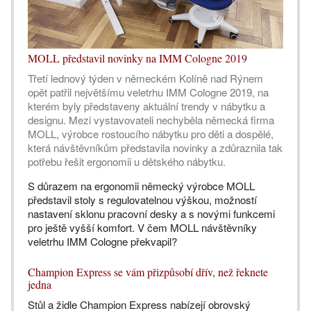
MOLL představil novinky na IMM Cologne 2019
Třetí lednový týden v německém Kolíně nad Rýnem
opět patřil největšímu veletrhu IMM Cologne 2019, na
kterém byly představeny aktuální trendy v nábytku a
designu. Mezi vystavovateli nechyběla německá firma
MOLL, výrobce rostoucího nábytku pro děti a dospělé,
která návštěvníkům představila novinky a zdůraznila tak
potřebu řešit ergonomii u dětského nábytku.
S důrazem na ergonomii německý výrobce MOLL
představil stoly s regulovatelnou výškou, možností
nastavení sklonu pracovní desky a s novými funkcemi
pro ještě vyšší komfort. V čem MOLL návštěvníky
veletrhu IMM Cologne překvapil?
Champion Express se vám přizpůsobí dřív, než řeknete
jedna
Stůl a židle Champion Express nabízejí obrovský