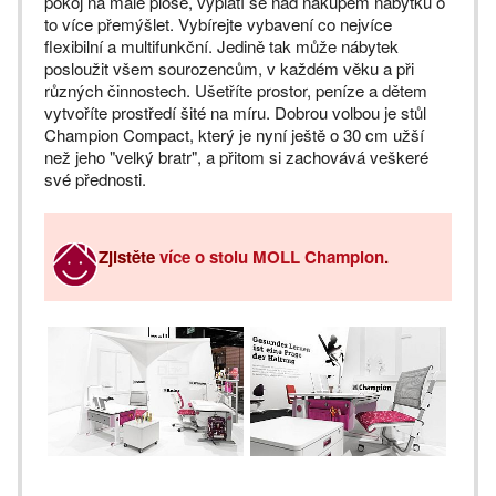
pokoj na malé ploše, vyplatí se nad nákupem nábytku o
to více přemýšlet. Vybírejte vybavení co nejvíce
flexibilní a multifunkční. Jedině tak může nábytek
posloužit všem sourozencům, v každém věku a při
různých činnostech. Ušetříte prostor, peníze a dětem
vytvoříte prostředí šité na míru. Dobrou volbou je stůl
Champion Compact, který je nyní ještě o 30 cm užší
než jeho "velký bratr", a přitom si zachovává veškeré
své přednosti.
Zjistěte
více o stolu MOLL Champion
.