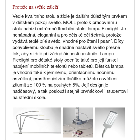
Protože na světle záleží
Vedle kvalitního stolu a židle je dalším důležitým prvkem
v dětském pokoji světlo. MOLL proto k pracovnímu
stolu nabízí extrémně flexibilní stolní lampu Flexlight. Je
nenápadná, elegantní a pro dětské oči šetrná, protože
vydává teplé bílé světlo, vhodné pro čtení i psaní. Díky
pohyblivému kloubu je snadné nastavit světlo přesně
tak, aby si dítě při žádné činnosti nestínilo. Lampu
Flexlight pro dětské stoly oceníte také pro její funkci
nabíjení mobilních telefonů nebo tabletů. Dětská lampa
je vhodná také k jemnému, orientačnímu nočnímu
osvětlení, prostřednictvím tlačítka můžete osvětlení
ztlumit ze 100 % na pouhých 5%. Její design je
nadčasový, a tak poslouží stejně prvňáčkovi i studentovi
na střední škole.