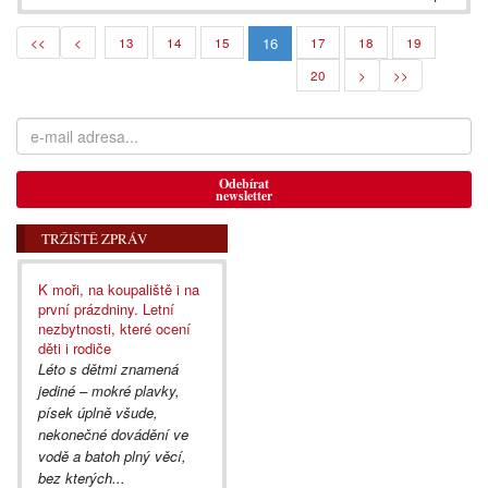
16
<<
<
13
14
15
17
18
19
20
>
>>
Odebírat
newsletter
TRŽIŠTĚ ZPRÁV
K moři, na koupaliště i na
první prázdniny. Letní
nezbytnosti, které ocení
děti i rodiče
Léto s dětmi znamená
jediné – mokré plavky,
písek úplně všude,
nekonečné dovádění ve
vodě a batoh plný věcí,
bez kterých...