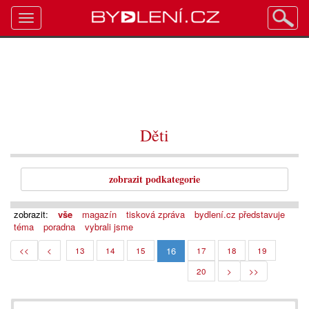
Toggle
navigation
Děti
zobrazit podkategorie
zobrazit:
vše
magazín
tisková zpráva
bydlení.cz představuje
téma
poradna
vybrali jsme
16
<<
<
13
14
15
17
18
19
20
>
>>