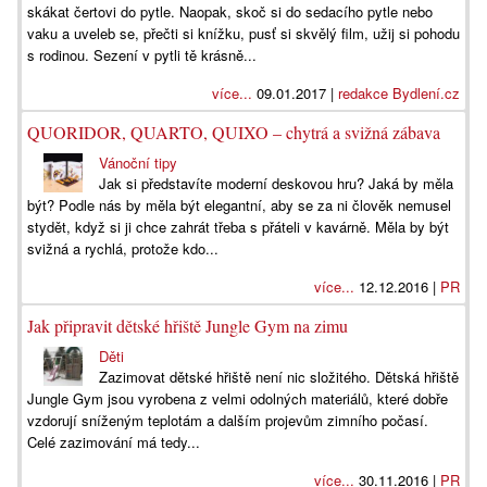
skákat čertovi do pytle. Naopak, skoč si do sedacího pytle nebo
vaku a uveleb se, přečti si knížku, pusť si skvělý film, užij si pohodu
s rodinou. Sezení v pytli tě krásně...
více...
09.01.2017 |
redakce Bydlení.cz
QUORIDOR, QUARTO, QUIXO – chytrá a svižná zábava
Vánoční tipy
Jak si představíte moderní deskovou hru? Jaká by měla
být? Podle nás by měla být elegantní, aby se za ni člověk nemusel
stydět, když si ji chce zahrát třeba s přáteli v kavárně. Měla by být
svižná a rychlá, protože kdo...
více...
12.12.2016 |
PR
Jak připravit dětské hřiště Jungle Gym na zimu
Děti
Zazimovat dětské hřiště není nic složitého. Dětská hřiště
Jungle Gym jsou vyrobena z velmi odolných materiálů, které dobře
vzdorují sníženým teplotám a dalším projevům zimního počasí.
Celé zazimování má tedy...
více...
30.11.2016 |
PR