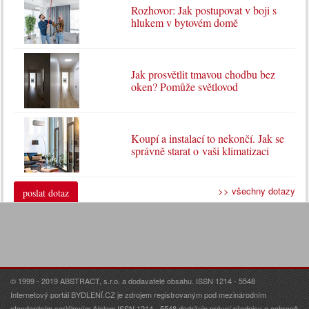
Rozhovor: Jak postupovat v boji s
hlukem v bytovém domě
Jak prosvětlit tmavou chodbu bez
oken? Pomůže světlovod
Koupí a instalací to nekončí. Jak se
správně starat o vaši klimatizaci
>> všechny dotazy
poslat dotaz
© 1999 - 2019 ABSTRACT, s.r.o. a dodavatelé obsahu. ISSN 1214 - 5548
Internetový portál BYDLENÍ.CZ je zdrojem registrovaným pod mezinárodním
standardním seriálovým číslem ISSN 1214 - 5548 dodržuje právní předpisy o ochraně