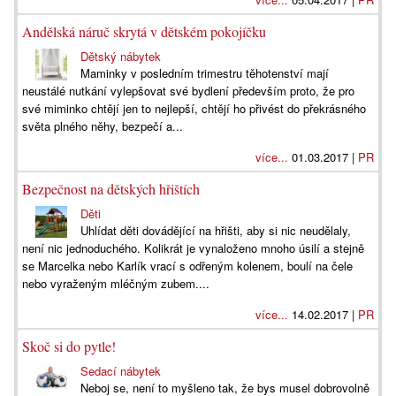
Andělská náruč skrytá v dětském pokojíčku
Dětský nábytek
Maminky v posledním trimestru těhotenství mají
neustálé nutkání vylepšovat své bydlení především proto, že pro
své miminko chtějí jen to nejlepší, chtějí ho přivést do překrásného
světa plného něhy, bezpečí a...
více...
01.03.2017 |
PR
Bezpečnost na dětských hřištích
Děti
Uhlídat děti dovádějící na hřišti, aby si nic neudělaly,
není nic jednoduchého. Kolikrát je vynaloženo mnoho úsilí a stejně
se Marcelka nebo Karlík vrací s odřeným kolenem, boulí na čele
nebo vyraženým mléčným zubem....
více...
14.02.2017 |
PR
Skoč si do pytle!
Sedací nábytek
Neboj se, není to myšleno tak, že bys musel dobrovolně