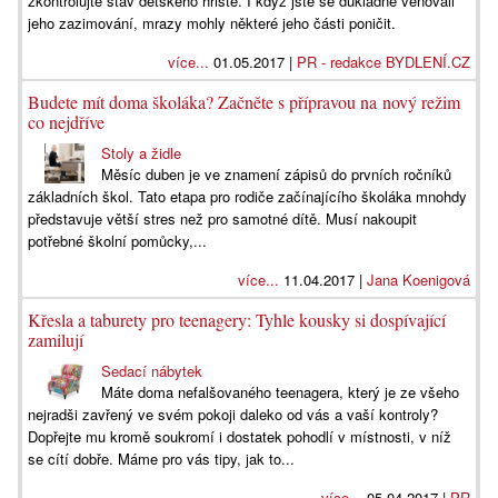
zkontrolujte stav dětského hřiště. I když jste se důkladně věnovali
jeho zazimování, mrazy mohly některé jeho části poničit.
více...
01.05.2017 |
PR - redakce BYDLENÍ.CZ
Budete mít doma školáka? Začněte s přípravou na nový režim
co nejdříve
Stoly a židle
Měsíc duben je ve znamení zápisů do prvních ročníků
základních škol. Tato etapa pro rodiče začínajícího školáka mnohdy
představuje větší stres než pro samotné dítě. Musí nakoupit
potřebné školní pomůcky,...
více...
11.04.2017 |
Jana Koenigová
Křesla a taburety pro teenagery: Tyhle kousky si dospívající
zamilují
Sedací nábytek
Máte doma nefalšovaného teenagera, který je ze všeho
nejradši zavřený ve svém pokoji daleko od vás a vaší kontroly?
Dopřejte mu kromě soukromí i dostatek pohodlí v místnosti, v níž
se cítí dobře. Máme pro vás tipy, jak to...
více...
05.04.2017 |
PR