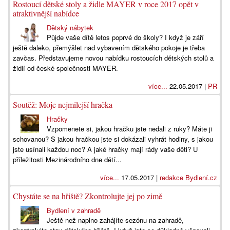
Rostoucí dětské stoly a židle MAYER v roce 2017 opět v
atraktivnější nabídce
Dětský nábytek
Půjde vaše dítě letos poprvé do školy? I když je září
ještě daleko, přemýšlet nad vybavením dětského pokoje je třeba
zavčas. Představujeme novou nabídku rostoucích dětských stolů a
židlí od české společnosti MAYER.
více...
22.05.2017 |
PR
Soutěž: Moje nejmilejší hračka
Hračky
Vzpomenete si, jakou hračku jste nedali z ruky? Máte ji
schovanou? S jakou hračkou jste si dokázali vyhrát hodiny, s jakou
jste usínali každou noc? A jaké hračky mají rády vaše děti? U
příležitosti Mezinárodního dne dětí...
více...
17.05.2017 |
redakce Bydlení.cz
Chystáte se na hřiště? Zkontrolujte jej po zimě
Bydlení v zahradě
Ještě než naplno zahájíte sezónu na zahradě,