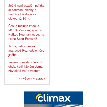
Ještě není pozdě - pořiďte
si zahradní dlažby a
tvárnice Liastone se
slevou až 30 %
Česká rodinná značka
MORA Vás zve, spolu s
Katkou Neumannovou, na
Lipno Sport Festival!
Tvrdá, nebo měkká
matrace? Rozhoduje něco
jiného
Venkovní rolety v létě: 5
chyb, kvůli kterým doma
zbytečně trpíte vedrem
>> všechny zprávy