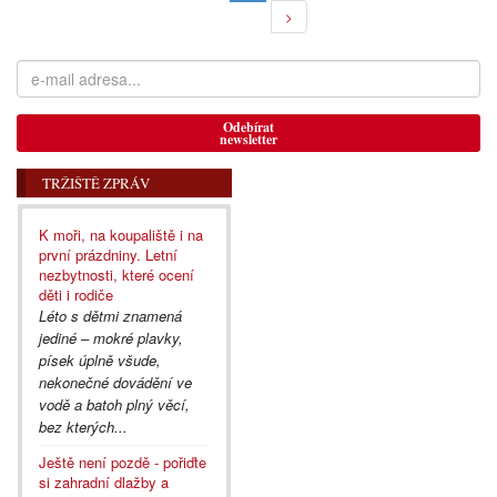
>
Odebírat
newsletter
TRŽIŠTĚ ZPRÁV
K moři, na koupaliště i na
první prázdniny. Letní
nezbytnosti, které ocení
děti i rodiče
Léto s dětmi znamená
jediné – mokré plavky,
písek úplně všude,
nekonečné dovádění ve
vodě a batoh plný věcí,
bez kterých...
Ještě není pozdě - pořiďte
si zahradní dlažby a