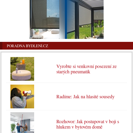
PORADNA BYDLENÍ.CZ
Vyrobte si venkovní posezení ze
starých pneumatik
Radíme: Jak na hlasité sousedy
Rozhovor: Jak postupovat v boji s
hlukem v bytovém domě