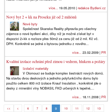
více...
19.05.2010 |
redakce Bydlení.cz
Nový byt 2 + kk na Proseku již od 2 miliónů
Nové byty
Společnost Skanska Reality připravila pro všechny
zájemce o nové bydlení akci, díky níž je možné získat byt v
dispozici 2+kk o rozloze přes 50m2 za cenu již od 2 mil. Kč vč.
DPH. Konkrétně se jedná o bytovou jednotku z nového...
více...
23.02.2009 |
PR
Kvalitní izolace ochrání před zimou i vedrem, hlukem a požáry
Izolační materiály
V Olomouci se buduje komplex šestnácti nových domů.
Na stavbu dvou deskových a jednoho polyfunkčního domu bylo
použito celkem 800 m3 izolace Knauf Insulation , konkrétně jde o
desky z minerální vlny NOBASIL FKD určených k tepelné,...
více...
18.11.2008 |
PR
9
<<
<
6
7
8
10
11
12
13