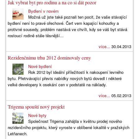
Jak vybrat byt pro rodinu a na co si dát pozor
Bydlení v novém
Možná už jste také poznali ten pocit, že vaše stávající
bydlení není to pravé ořechové. Čert vem kapající kohoutky a
protivné sousedy, problém nastává ve chvíli, kdy se váš byt stává
rostoucí rodině stále těsnější...
více...
30.04.2013
Rezidenčnímu trhu 2012 dominovaly ceny
Nové bydlení
Rok 2012 byl ideální příležitostí k nakoupení levného
bytu. Přetrvávající převis nabídky nových bytů dovedl i některé
velké developery k osekání cen v podstatě na náklady.
více...
05.02.2013
Trigema spouští nový projekt
Nové byty
Společnost Trigema zahájila v květnu prodej nového
rezidenčního projektu, který vyroste v oblíbené lokalitě v pražských
Letňanech.