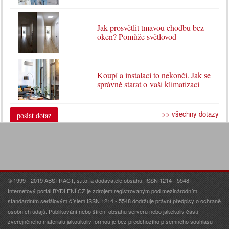
Jak prosvětlit tmavou chodbu bez
oken? Pomůže světlovod
Koupí a instalací to nekončí. Jak se
správně starat o vaši klimatizaci
>> všechny dotazy
poslat dotaz
© 1999 - 2019 ABSTRACT, s.r.o. a dodavatelé obsahu. ISSN 1214 - 5548
Internetový portál BYDLENÍ.CZ je zdrojem registrovaným pod mezinárodním
standardním seriálovým číslem ISSN 1214 - 5548 dodržuje právní předpisy o ochraně
osobních údajů. Publikování nebo šíření obsahu serveru nebo jakékoliv části
zveřejněného materiálu jakoukoliv formou je bez předchozího písemného souhlasu