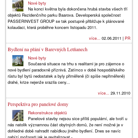
Nové byty
Na konci května byla dokončena hrubá stavba všech tří
objektů Rezidenčního parku Baarova. Developerská společnost
PASSERINVEST GROUP se tak postupně přibližuje k plánované
kolaudaci, která proběhne koncem listopadu 2011.
více...
02.06.2011 |
PR
Bydlení na přání v Barevných Letňanech
Nové byty
Současná situace na trhu s realitami je pro zájemce o
nové bydlení paradoxně příznivá. Zatímco v době hospodářského
růstu byl bytů nedostatek a byly přiměřeně (či spíše nepřiměřeně)
drahé, krize nejenže srazila ceny...
více...
29.11.2010
Perspektiva pro panelové domy
Rekonstrukce objektů
Panelové stavby nejsou sice příliš populární, ale tvoří u
nás natolik významnou část obytných domů, že není možné je v
dohledné době nahradit nabídkou jiného bydlení. Dnes se navíc
nabízí možnosti jak je revitalizovat -...