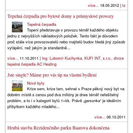
více...
18.05.2012 |
tz
Tepelná čerpadla pro bytové domy a průmyslové provozy
Tepelná čerpadla
Topení představuje v provozu téměř každého objektu
jednu z nejvyšších nákladových položek. Tento fakt je důvodem
proč stále více provozovatelů nebo majitelů budov hledá jiný způsob
vytápění, než jakým je standardně...
více...
11.10.2011 |
Ing. Lubomír Kuchynka, KUFI INT, s.r.o., divize
tepelná čerpadla AC Heating
Jste single? Máme pro vás tip na vlastní bydlení
Nové byty
Krize sem, krize tam, sehnat v Praze pěkný nový byt na
dobrém místě s cenou pod dva milióny je dnes téměř neřešitelný
problém, a to i v kategorii bytů 1+kk. Právě „garsonka“ je ideálním
příbytkem každého mladého...
více...
06.10.2011
Hrubá stavba Rezidenčního parku Baarova dokončena