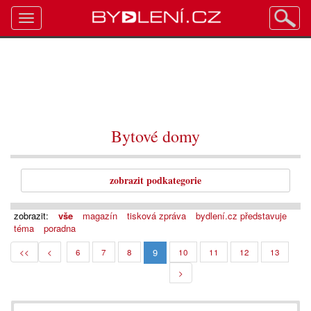
Toggle
navigation
Bytové domy
zobrazit podkategorie
zobrazit:
vše
magazín
tisková zpráva
bydlení.cz představuje
téma
poradna
9
<<
<
6
7
8
10
11
12
13
>