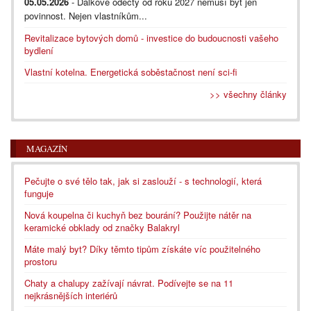
05.05.2026
- Dálkové odečty od roku 2027 nemusí být jen
povinnost. Nejen vlastníkům...
Revitalizace bytových domů - investice do budoucnosti vašeho
bydlení
Vlastní kotelna. Energetická soběstačnost není sci-fi
>> všechny články
MAGAZÍN
Pečujte o své tělo tak, jak si zaslouží - s technologií, která
funguje
Nová koupelna či kuchyň bez bourání? Použijte nátěr na
keramické obklady od značky Balakryl
Máte malý byt? Díky těmto tipům získáte víc použitelného
prostoru
Chaty a chalupy zažívají návrat. Podívejte se na 11
nejkrásnějších interiérů