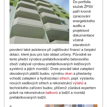
Do portfolia
služeb ŽPSV
patří kromě
zpracování
energetického
auditu a
projektové
dokumentace
včetně
stavebních
povolení také asistence při zajišťování financí a čerpání
dotací, které jsou pro tuto oblast určeny. Původně se
tento přední výrobce prefabrikovaného betonového
zboží zabýval výrobou prefabrikovaných lodžiových
systémů a jejich montáží. Dnes provádí také zateplení
obvodových plášťů budov, výměnu
oken
a přestavby
vchodů zateplení a hydroizolaci
střech
, popř. výstavbu
nových sedlových střech a rekonstrukci
výtahů
a
technického zařízení budov, přičemž zůstává expertem
právě na rekonstrukce
balkonů
a lodžií a montáž
prefabrikovaných lodžií.
S