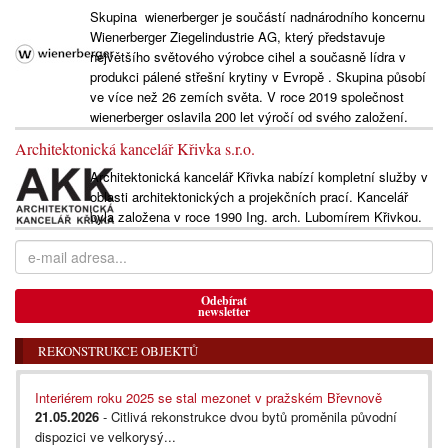
Skupina wienerberger je součástí nadnárodního koncernu
Wienerberger Ziegelindustrie AG, který představuje
největšího světového výrobce cihel a současně lídra v
produkci pálené střešní krytiny v Evropě . Skupina působí
ve více než 26 zemích světa. V roce 2019 společnost
wienerberger oslavila 200 let výročí od svého založení.
Architektonická kancelář Křivka s.r.o.
Architektonická kancelář Křivka nabízí kompletní služby v
oblasti architektonických a projekčních prací. Kancelář
byla založena v roce 1990 Ing. arch. Lubomírem Křivkou.
Odebírat
newsletter
REKONSTRUKCE OBJEKTŮ
Interiérem roku 2025 se stal mezonet v pražském Břevnově
21.05.2026
- Citlivá rekonstrukce dvou bytů proměnila původní
dispozici ve velkorysý...