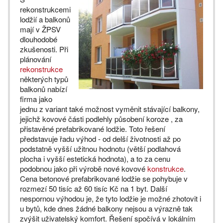
rekonstrukcemi
lodžií a balkonů
mají v ŽPSV
dlouhodobé
zkušenosti. Při
plánování
rekonstrukce
některých typů
balkonů nabízí
firma jako
jednu z variant také možnost vyměnit stávající balkony,
jejichž kovové části podlehly působení koroze , za
přistavěné prefabrikované lodžie. Toto řešení
představuje řadu výhod - od delší životnosti až po
podstatně vyšší užitnou hodnotu (větší podlahová
plocha i vyšší estetická hodnota), a to za cenu
podobnou jako při výrobě nové kovové
konstrukce
.
Cena betonové prefabrikované lodžie se pohybuje v
rozmezí 50 tisíc až 60 tisíc Kč na 1 byt. Další
nespornou výhodou je, že tyto lodžie je možné zhotovit i
u bytů, kde dnes žádné balkony nejsou a výrazně tak
zvýšit uživatelský komfort. Řešení spočívá v lokálním