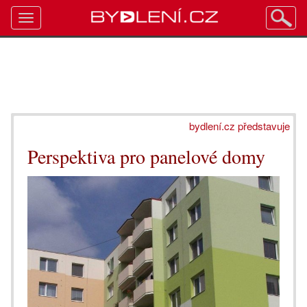
Toggle
navigation
bydlení.cz představuje
Perspektiva pro panelové domy