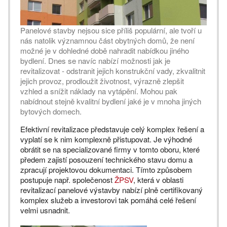
Panelové stavby nejsou sice příliš populární, ale tvoří u
nás natolik významnou část obytných domů, že není
možné je v dohledné době nahradit nabídkou jiného
bydlení. Dnes se navíc nabízí možnosti jak je
revitalizovat - odstranit jejich konstrukční vady, zkvalitnit
jejich provoz, prodloužit životnost, výrazně zlepšit
vzhled a snížit náklady na vytápění. Mohou pak
nabídnout stejně kvalitní bydlení jaké je v mnoha jiných
bytových domech.
Efektivní revitalizace představuje celý komplex řešení a
vyplatí se k nim komplexně přistupovat. Je výhodné
obrátit se na specializované firmy v tomto oboru, které
předem zajistí posouzení technického stavu domu a
zpracují projektovou dokumentaci. Tímto způsobem
postupuje např. společenost
ŽPSV
, která v oblasti
revitalizací panelové výstavby nabízí plně certifikovaný
komplex služeb a investorovi tak pomáhá celé řešení
velmi usnadnit.